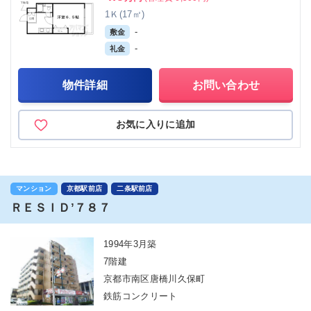
1Ｋ(17㎡)
-
敷金
-
礼金
物件詳細
お問い合わせ
お気に入りに追加
マンション
京都駅前店
二条駅前店
ＲＥＳＩＤ’７８７
1994年3月築
7階建
京都市南区唐橋川久保町
鉄筋コンクリート