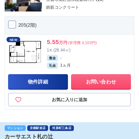
鉄筋コンクリート
205(2階)
NEW
5.55
万円
(管理費 4,100円)
1Ｋ(28.44㎡)
-
敷金
1ヵ月
礼金
物件詳細
お問い合わせ
お気に入りに追加
マンション
京都駅前店
河原町三条店
カーサエスト札の辻