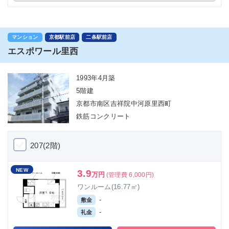
マンション
京都駅前店
二条駅前店
エスポワール里西
1993年4月築
5階建
京都市南区吉祥院中河原里西町
鉄筋コンクリート
207(2階)
NEW
3.9
万円
(管理費 6,000円)
ワンルーム(16.77㎡)
-
敷金
-
礼金