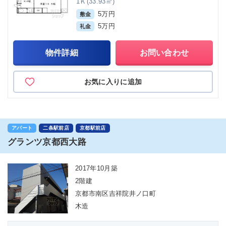
1Ｋ(33.93㎡)
5万円
敷金
5万円
礼金
物件詳細
お問い合わせ
お気に入りに追加
アパート
二条駅前店
京都駅前店
グランツ京都西大路
2017年10月築
2階建
京都市南区吉祥院井ノ口町
木造