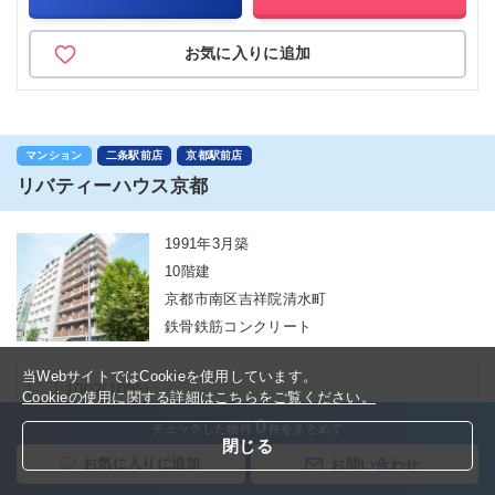
お気に入りに追加
マンション
二条駅前店
京都駅前店
リバティーハウス京都
1991年3月築
10階建
京都市南区吉祥院清水町
鉄骨鉄筋コンクリート
当WebサイトではCookieを使用しています。
1002(10階)
Cookieの使用に関する詳細はこちらをご覧ください。
0
チェックした物件
件をまとめて
閉じる
NEW
4.5
万円
(管理費 6,500円)
お気に入りに追加
お問い合わせ
1Ｋ(20.4㎡)