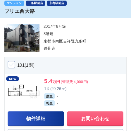
マンション
二条駅前店
京都駅前店
ブリエ西大路
2017年9月築
3階建
京都市南区吉祥院九条町
鉄骨造
101(1階)
NEW
5.4
万円
(管理費 4,000円)
1Ｋ(20.26㎡)
-
敷金
-
礼金
物件詳細
お問い合わせ