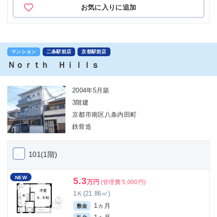
お気に入りに追加
マンション
二条駅前店
京都駅前店
Ｎｏｒｔｈ Ｈｉｌｌｓ
2004年5月築
3階建
京都市南区八条内田町
鉄骨造
101(1階)
NEW
5.3
万円
(管理費 5,000円)
1Ｋ(21.86㎡)
1ヵ月
敷金