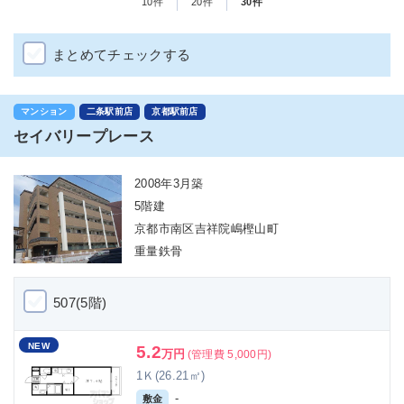
10件
20件
30件
まとめてチェックする
マンション
二条駅前店
京都駅前店
セイバリープレース
2008年3月築
5階建
京都市南区吉祥院嶋樫山町
重量鉄骨
507(5階)
NEW
5.2
万円
(管理費 5,000円)
1Ｋ(26.21㎡)
-
敷金