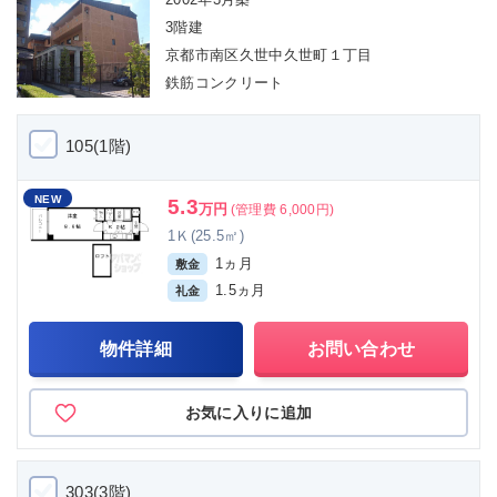
3階建
京都市南区久世中久世町１丁目
鉄筋コンクリート
105(1階)
NEW
5.3
万円
(管理費 6,000円)
1Ｋ(25.5㎡)
1ヵ月
敷金
1.5ヵ月
礼金
物件詳細
お問い合わせ
お気に入りに追加
303(3階)