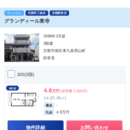
マンション
河原町三条店
京都駅前店
グランディール東寺
1989年3月築
3階建
京都市南区東九条西山町
鉄骨造
305(3階)
NEW
4.8
万円
(管理費 3,000円)
1Ｋ(21.06㎡)
-
敷金
4.8万円
礼金
物件詳細
お問い合わせ