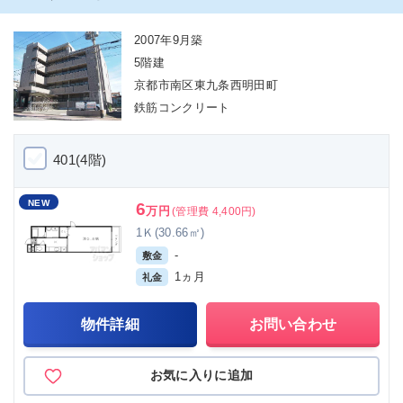
2007年9月築
5階建
京都市南区東九条西明田町
鉄筋コンクリート
401(4階)
NEW
6
万円
(管理費 4,400円)
1Ｋ(30.66㎡)
-
敷金
1ヵ月
礼金
物件詳細
お問い合わせ
お気に入りに追加