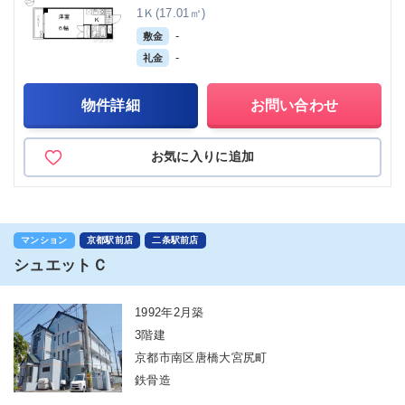
1Ｋ(17.01㎡)
-
敷金
-
礼金
物件詳細
お問い合わせ
お気に入りに追加
マンション
京都駅前店
二条駅前店
シュエットＣ
1992年2月築
3階建
京都市南区唐橋大宮尻町
鉄骨造