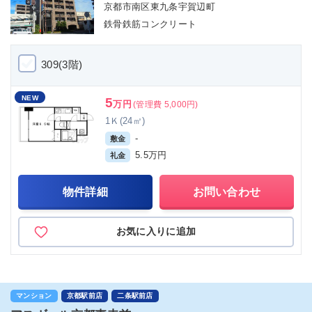
京都市南区東九条宇賀辺町
鉄骨鉄筋コンクリート
309(3階)
NEW
5
万円
(管理費 5,000円)
1Ｋ(24㎡)
-
敷金
5.5万円
礼金
物件詳細
お問い合わせ
お気に入りに追加
マンション
京都駅前店
二条駅前店