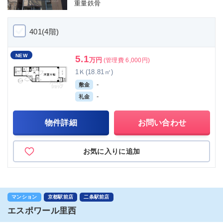
重量鉄骨
401(4階)
NEW
5.1
万円
(管理費 6,000円)
1Ｋ(18.81㎡)
-
敷金
-
礼金
物件詳細
お問い合わせ
お気に入りに追加
マンション
京都駅前店
二条駅前店
エスポワール里西