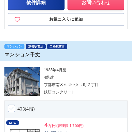
物件詳細
お問い合わせ
お気に入りに追加
マンション
京都駅前店
二条駅前店
マンション千丈
1983年4月築
4階建
京都市南区久世中久世町２丁目
鉄筋コンクリート
403(4階)
NEW
4
万円
(管理費 1,700円)