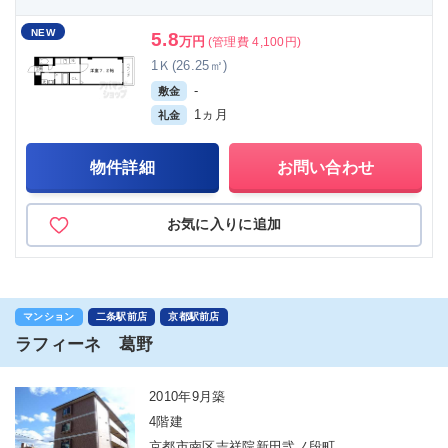
NEW
5.8
万円
(管理費 4,100円)
1Ｋ(26.25㎡)
-
敷金
1ヵ月
礼金
物件詳細
お問い合わせ
お気に入りに追加
マンション
二条駅前店
京都駅前店
ラフィーネ 葛野
2010年9月築
4階建
京都市南区吉祥院新田弐ノ段町