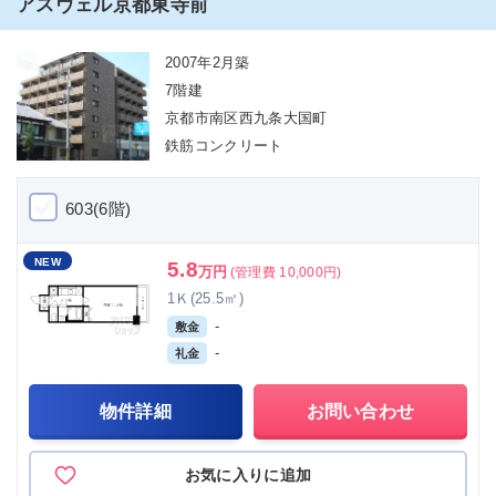
アスヴェル京都東寺前
2007年2月築
7階建
京都市南区西九条大国町
鉄筋コンクリート
603(6階)
NEW
5.8
万円
(管理費 10,000円)
1Ｋ(25.5㎡)
-
敷金
-
礼金
物件詳細
お問い合わせ
お気に入りに追加