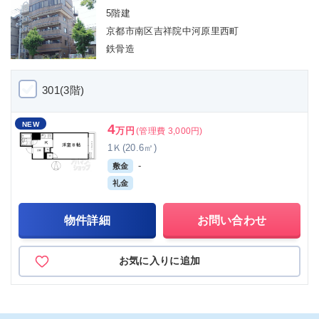
5階建
京都市南区吉祥院中河原里西町
鉄骨造
301(3階)
NEW
4
万円
(管理費 3,000円)
1Ｋ(20.6㎡)
-
敷金
礼金
物件詳細
お問い合わせ
お気に入りに追加