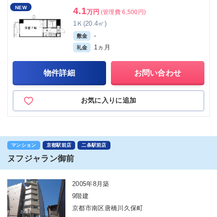
NEW
4.1
万円
(管理費 6,500円)
1Ｋ(20.4㎡)
-
敷金
1ヵ月
礼金
物件詳細
お問い合わせ
お気に入りに追加
マンション
京都駅前店
二条駅前店
ヌフジャラン御前
2005年8月築
9階建
京都市南区唐橋川久保町