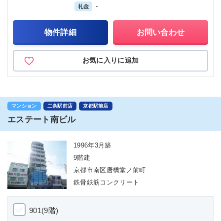
-
礼金
物件詳細
お問い合わせ
お気に入りに追加
マンション
二条駅前店
京都駅前店
エステート南ビル
1996年3月築
9階建
京都市南区唐橋堂ノ前町
鉄骨鉄筋コンクリート
901(9階)