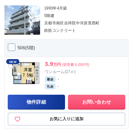
1993年4月築
5階建
京都市南区吉祥院中河原里西町
鉄筋コンクリート
506(5階)
NEW
3.9
万円
(管理費 6,000円)
ワンルーム(17㎡)
-
敷金
-
礼金
物件詳細
お問い合わせ
お気に入りに追加