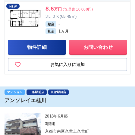
NEW
8.6
万円
(管理費 10,000円)
3ＬＤＫ(65.45㎡)
-
敷金
1ヵ月
礼金
物件詳細
お問い合わせ
お気に入りに追加
マンション
二条駅前店
京都駅前店
アンソレイエ桂川
2018年6月築
3階建
京都市南区久世上久世町