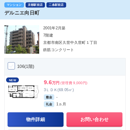
マンション
京都駅前店
二条駅前店
デルニエ向日町
2001年2月築
7階建
京都市南区久世中久世町１丁目
鉄筋コンクリート
106(1階)
NEW
9.6
万円
(管理費 9,000円)
3ＬＤＫ(69.05㎡)
-
敷金
1ヵ月
礼金
物件詳細
お問い合わせ