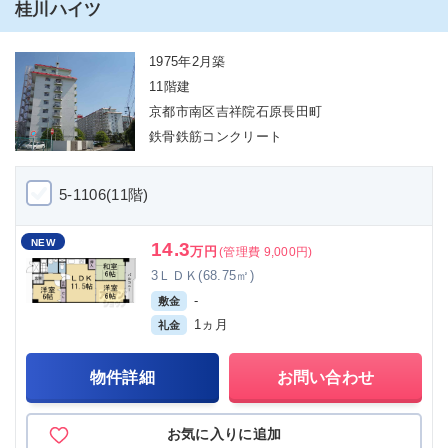
桂川ハイツ
1975年2月築
11階建
京都市南区吉祥院石原長田町
鉄骨鉄筋コンクリート
5-1106(11階)
NEW
14.3
万円
(管理費 9,000円)
3ＬＤＫ(68.75㎡)
-
敷金
1ヵ月
礼金
物件詳細
お問い合わせ
お気に入りに追加