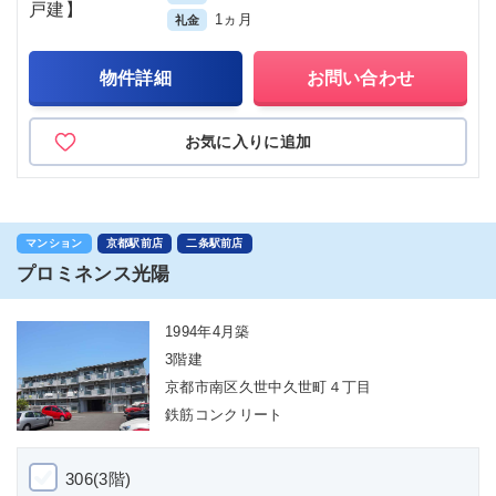
1ヵ月
礼金
物件詳細
お問い合わせ
お気に入りに追加
マンション
京都駅前店
二条駅前店
プロミネンス光陽
1994年4月築
3階建
京都市南区久世中久世町４丁目
鉄筋コンクリート
306(3階)