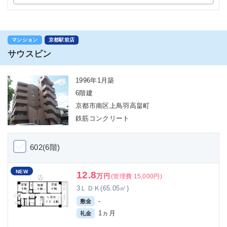
マンション
京都駅前店
サウスビン
1996年1月築
6階建
京都市南区上鳥羽高畠町
鉄筋コンクリート
602(6階)
NEW
12.8
万円
(管理費 15,000円)
3ＬＤＫ(65.05㎡)
-
敷金
1ヵ月
礼金