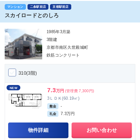
マンション
二条駅前店
京都駅前店
スカイロードとのしろ
1985年3月築
3階建
京都市南区久世殿城町
鉄筋コンクリート
310(3階)
NEW
7.3
万円
(管理費 7,300円)
3ＬＤＫ(60.19㎡)
-
敷金
7.3万円
礼金
物件詳細
お問い合わせ