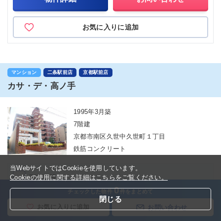
お気に入りに追加
マンション
二条駅前店
京都駅前店
カサ・デ・高ノ手
1995年3月築
7階建
京都市南区久世中久世町１丁目
鉄筋コンクリート
当WebサイトではCookieを使用しています。
701(7階)
Cookieの使用に関する詳細はこちらをご覧ください。
0
チェックした物件
件をまとめて
閉じる
11.5
万円
(管理費 10,000円)
お気に入りに追加
お問い合わせ
3ＬＤＫ(70.2㎡)