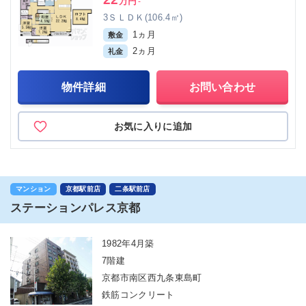
万円
-
3ＳＬＤＫ(106.4㎡)
1ヵ月
敷金
2ヵ月
礼金
物件詳細
お問い合わせ
お気に入りに追加
マンション
京都駅前店
二条駅前店
ステーションパレス京都
1982年4月築
7階建
京都市南区西九条東島町
鉄筋コンクリート