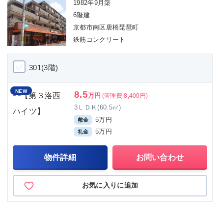
1982年9月築
6階建
京都市南区唐橋琵琶町
鉄筋コンクリート
301(3階)
NEW
8.5
万円
(管理費 8,400円)
3ＬＤＫ(60.5㎡)
5万円
敷金
5万円
礼金
物件詳細
お問い合わせ
お気に入りに追加