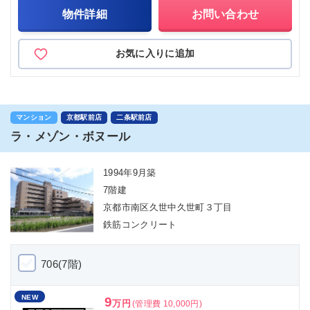
物件詳細
お問い合わせ
お気に入りに追加
マンション
京都駅前店
二条駅前店
ラ・メゾン・ボヌール
1994年9月築
7階建
京都市南区久世中久世町３丁目
鉄筋コンクリート
706(7階)
NEW
9
万円
(管理費 10,000円)