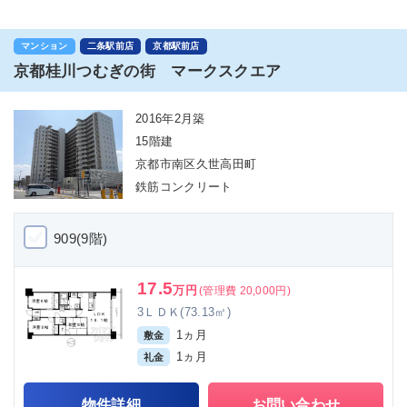
マンション
二条駅前店
京都駅前店
京都桂川つむぎの街 マークスクエア
2016年2月築
15階建
京都市南区久世高田町
鉄筋コンクリート
909(9階)
17.5
万円
(管理費 20,000円)
3ＬＤＫ(73.13㎡)
1ヵ月
敷金
1ヵ月
礼金
物件詳細
お問い合わせ