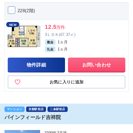
228(2階)
NEW
12.5
万円
-
3ＬＤＫ(67.37㎡)
1ヵ月
敷金
1ヵ月
礼金
物件詳細
お問い合わせ
お気に入りに追加
マンション
京都駅前店
二条駅前店
パインフィールド吉祥院
1999年3月築