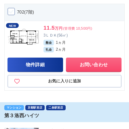
702(7階)
NEW
11.5
万円
(管理費 10,500円)
3ＬＤＫ(56㎡)
1ヵ月
敷金
2ヵ月
礼金
物件詳細
お問い合わせ
お気に入りに追加
マンション
京都駅前店
二条駅前店
第３洛西ハイツ