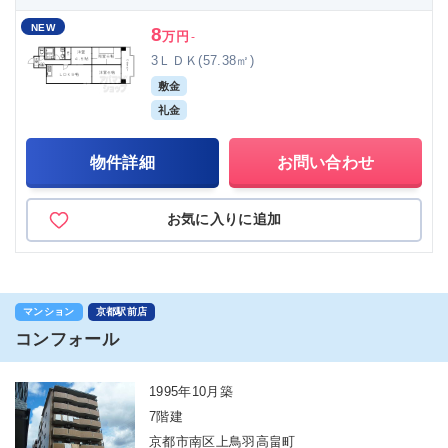
NEW
8
万円
-
3ＬＤＫ(57.38㎡)
敷金
礼金
物件詳細
お問い合わせ
お気に入りに追加
マンション
京都駅前店
コンフォール
1995年10月築
7階建
京都市南区上鳥羽高畠町