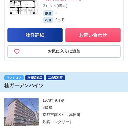
3ＬＤＫ(65㎡)
-
敷金
2ヵ月
礼金
物件詳細
お問い合わせ
お気に入りに追加
マンション
京都駅前店
二条駅前店
桂ガーデンハイツ
1978年9月築
8階建
京都市南区久世高田町
鉄筋コンクリート