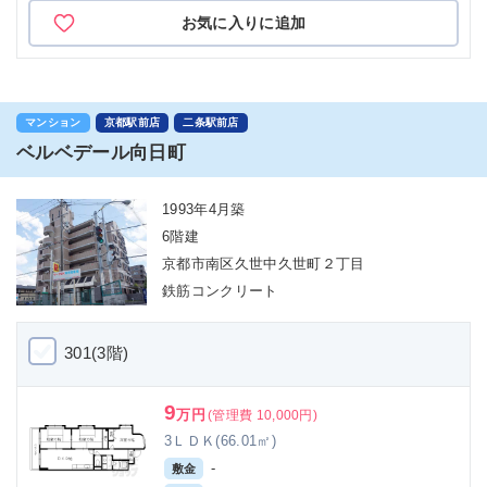
お気に入りに追加
マンション
京都駅前店
二条駅前店
ベルベデール向日町
1993年4月築
6階建
京都市南区久世中久世町２丁目
鉄筋コンクリート
301(3階)
9
万円
(管理費 10,000円)
3ＬＤＫ(66.01㎡)
-
敷金