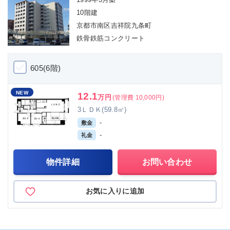
10階建
京都市南区吉祥院九条町
鉄骨鉄筋コンクリート
605(6階)
NEW
12.1
万円
(管理費 10,000円)
3ＬＤＫ(59.8㎡)
-
敷金
-
礼金
物件詳細
お問い合わせ
お気に入りに追加