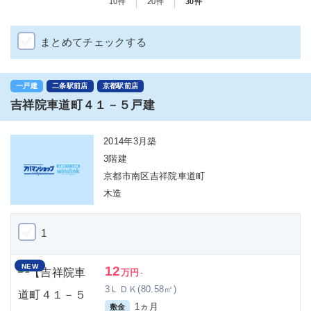
10件
20件
30件
まとめてチェックする
一戸建
二条駅前店
京都駅前店
吉祥院車道町４１－５戸建
2014年3月築
3階建
京都市南区吉祥院車道町
木造
1
NEW
12
万円
-
3ＬＤＫ(80.58㎡)
1ヵ月
敷金