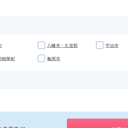
市
八幡市・久世郡
宇治市
郡精華町
亀岡市