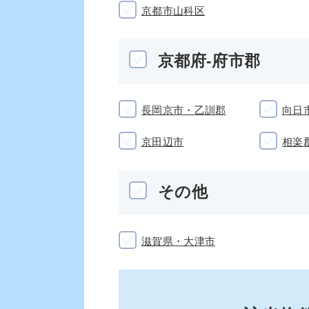
京都市山科区
京都府-府市郡
長岡京市・乙訓郡
向日
京田辺市
相楽
その他
滋賀県・大津市