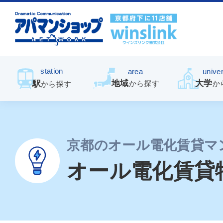
station
area
univer
地域
大学
駅
から探す
か
から探す
京都のオール電化賃貸マ
オール電化賃貸