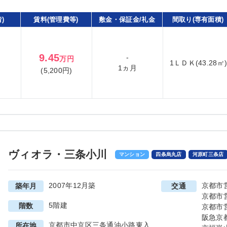
)
賃料(管理費等)
敷金・保証金/礼金
間取り(専有面積)
9.45
-
万円
1ＬＤＫ(43.28㎡
1ヵ月
(5,200円)
ヴィオラ・三条小川
マンション
四条烏丸店
河原町三条店
2007年12月築
京都市
築年月
交通
京都市
5階建
階数
京都市
阪急京
京都市中京区三条通油小路東入
所在地