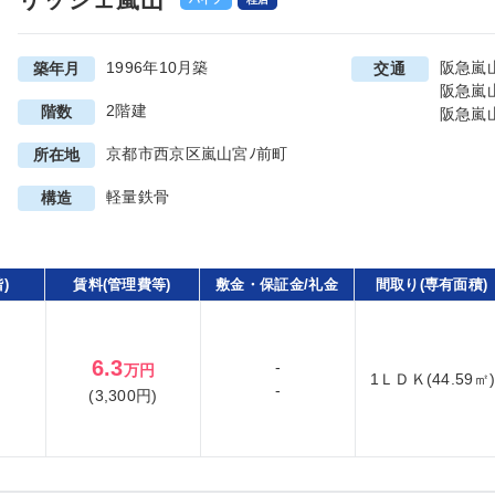
1996年10月築
阪急嵐
築年月
交通
阪急嵐
2階建
階数
阪急嵐
京都市西京区嵐山宮ﾉ前町
所在地
軽量鉄骨
構造
)
賃料(管理費等)
敷金・保証金/礼金
間取り(専有面積)
6.3
-
万円
1ＬＤＫ(44.59㎡
-
(3,300円)