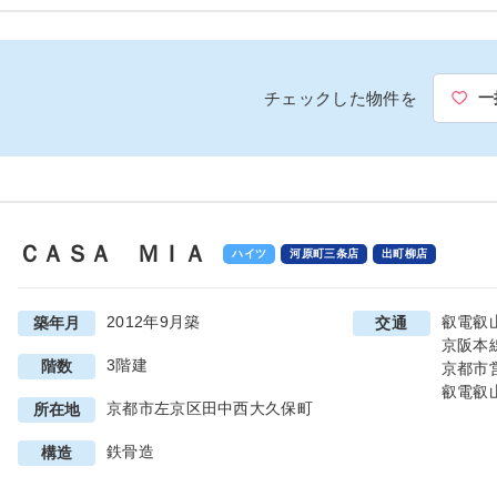
チェックした物件を
一
ＣＡＳＡ ＭＩＡ
ハイツ
河原町三条店
出町柳店
2012年9月築
叡電叡
築年月
交通
京阪本
3階建
階数
京都市
叡電叡
京都市左京区田中西大久保町
所在地
鉄骨造
構造