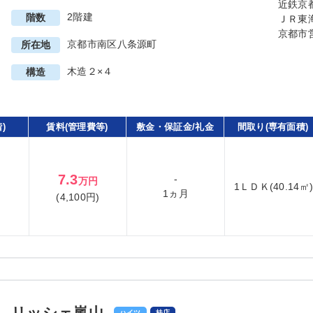
近鉄京
2階建
階数
ＪＲ東
京都市
京都市南区八条源町
所在地
木造２×４
構造
)
賃料(管理費等)
敷金・保証金/礼金
間取り(専有面積)
7.3
-
万円
1ＬＤＫ(40.14㎡
1ヵ月
(4,100円)
リッシェ嵐山
ハイツ
桂店