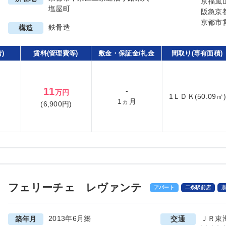
京福嵐
塩屋町
阪急京
京都市
鉄骨造
構造
)
賃料(管理費等)
敷金・保証金/礼金
間取り(専有面積)
11
-
万円
1ＬＤＫ(50.09㎡
1ヵ月
(6,900円)
フェリーチェ レヴァンテ
アパート
二条駅前店
2013年6月築
ＪＲ東
築年月
交通