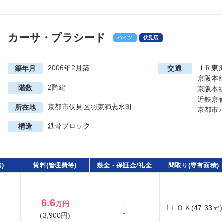
カーサ・プラシード
ハイツ
伏見店
2006年2月築
ＪＲ東
築年月
交通
京阪本
2階建
階数
京阪本
近鉄京
京都市伏見区羽束師志水町
所在地
京都市
鉄骨ブロック
構造
)
賃料(管理費等)
敷金・保証金/礼金
間取り(専有面積)
6.6
-
万円
1ＬＤＫ(47.33㎡
-
(3,900円)