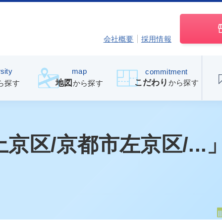
会社概要
採用情報
sity
map
commitment
こだわり
から探す
地図
ら探す
から探す
京区/京都市左京区/...