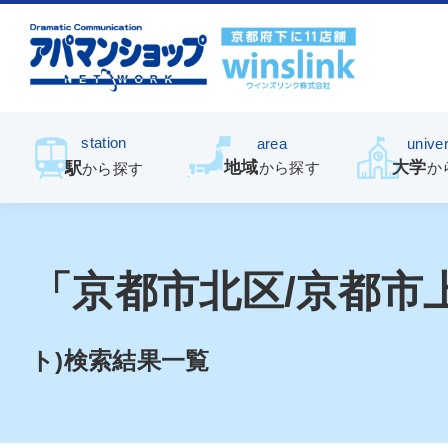
station
area
univer
地域
大学
駅
から探す
か
から探す
「京都市北区/京都市上
ト)検索結果一覧