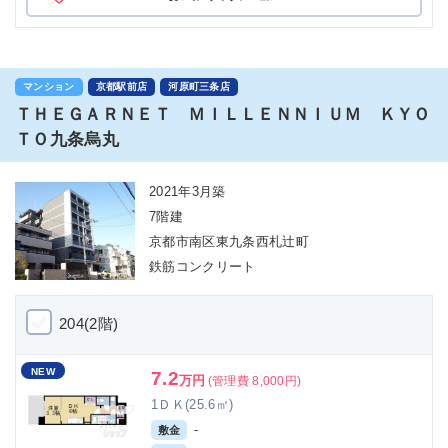
マンション
京都駅前店
河原町三条店
ＴＨＥＧＡＲＮＥＴ ＭＩＬＬＥＮＮＩＵＭ ＫＹＯ
ＴＯ九条烏丸
2021年3月築
7階建
京都市南区東九条西札辻町
鉄筋コンクリート
204(2階)
NEW
7.2
万円
(管理費 8,000円)
1ＤＫ(25.6㎡)
-
敷金