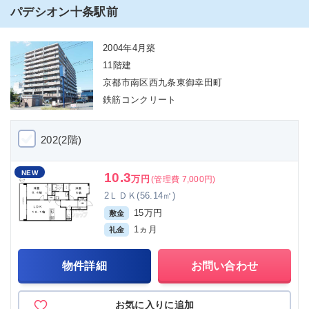
パデシオン十条駅前
2004年4月築
11階建
京都市南区西九条東御幸田町
鉄筋コンクリート
202(2階)
NEW
10.3
万円
(管理費 7,000円)
2ＬＤＫ(56.14㎡)
15万円
敷金
1ヵ月
礼金
物件詳細
お問い合わせ
お気に入りに追加