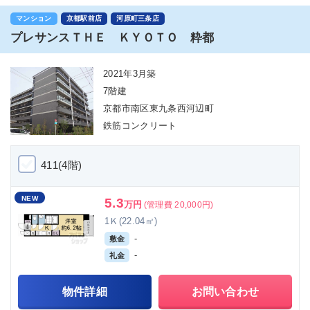
マンション
京都駅前店
河原町三条店
プレサンスＴＨＥ ＫＹＯＴＯ 粋都
2021年3月築
7階建
京都市南区東九条西河辺町
鉄筋コンクリート
411(4階)
NEW
5.3
万円
(管理費 20,000円)
1Ｋ(22.04㎡)
-
敷金
-
礼金
物件詳細
お問い合わせ