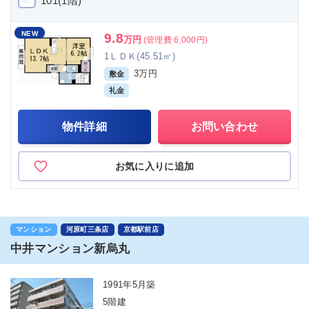
101(1階)
NEW
9.8
万円
(管理費 6,000円)
1ＬＤＫ(45.51㎡)
3万円
敷金
礼金
物件詳細
お問い合わせ
お気に入りに追加
マンション
河原町三条店
京都駅前店
中井マンション新烏丸
1991年5月築
5階建