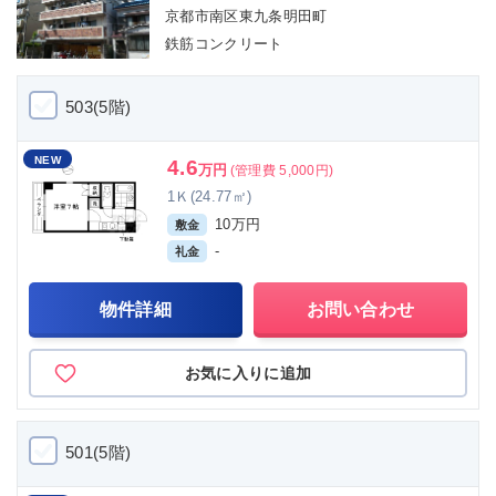
京都市南区東九条明田町
鉄筋コンクリート
503(5階)
NEW
4.6
万円
(管理費 5,000円)
1Ｋ(24.77㎡)
10万円
敷金
-
礼金
物件詳細
お問い合わせ
お気に入りに追加
501(5階)