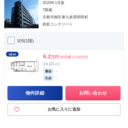
2020年1月築
7階建
京都市南区東九条西明田町
鉄筋コンクリート
105(1階)
NEW
6.2
万円
(管理費 10,000円)
1Ｋ(21㎡)
-
敷金
-
礼金
物件詳細
お問い合わせ
お気に入りに追加