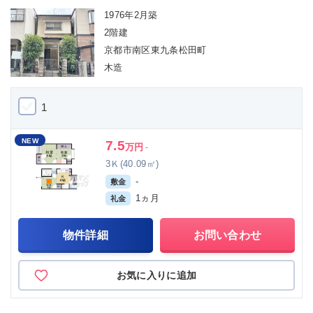
1976年2月築
2階建
京都市南区東九条松田町
木造
1
NEW
7.5
万円
-
3Ｋ(40.09㎡)
-
敷金
1ヵ月
礼金
物件詳細
お問い合わせ
お気に入りに追加