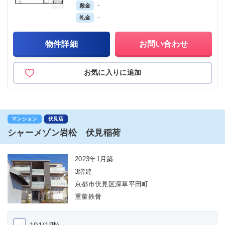
-
敷金
-
礼金
物件詳細
お問い合わせ
お気に入りに追加
マンション
伏見店
シャーメゾン岩松 伏見稲荷
2023年1月築
3階建
京都市伏見区深草平田町
重量鉄骨