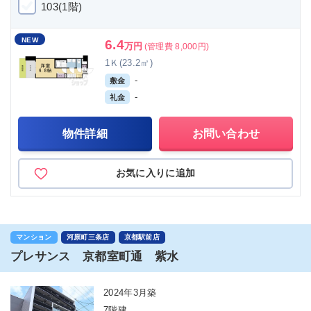
103(1階)
NEW
6.4
万円
(管理費 8,000円)
1Ｋ(23.2㎡)
-
敷金
-
礼金
物件詳細
お問い合わせ
お気に入りに追加
マンション
河原町三条店
京都駅前店
プレサンス 京都室町通 紫水
2024年3月築
7階建