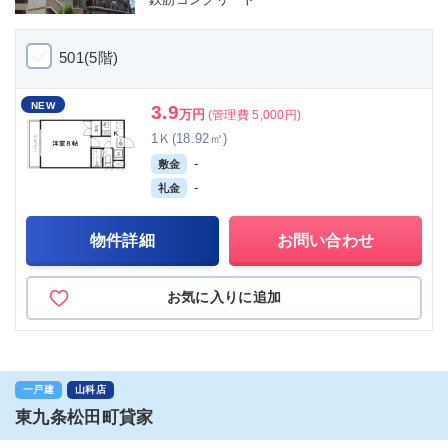
501(5階)
NEW
3.9
万円
(管理費 5,000円)
1Ｋ(18.92㎡)
-
敷金
-
礼金
物件詳細
お問い合わせ
お気に入りに追加
一戸建
山科店
東九条松田町貸家