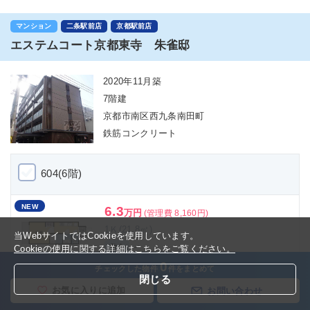
マンション
二条駅前店
京都駅前店
エステムコート京都東寺 朱雀邸
2020年11月築
7階建
京都市南区西九条南田町
鉄筋コンクリート
604(6階)
NEW
6.3
万円
(管理費 8,160円)
1Ｋ(21.8㎡)
当WebサイトではCookieを使用しています。
-
敷金
Cookieの使用に関する詳細はこちらをご覧ください。
-
礼金
0
チェックした物件
件をまとめて
閉じる
お気に入りに追加
お問い合わせ
物件詳細
お問い合わせ