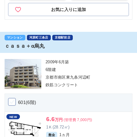
お気に入りに追加
マンション
河原町三条店
京都駅前店
ｃａｓａ＋α烏丸
2009年6月築
6階建
京都市南区東九条河辺町
鉄筋コンクリート
601(6階)
NEW
6.6
万円
(管理費 7,000円)
1Ｋ(28.72㎡)
1ヵ月
敷金