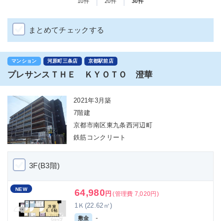
10件
20件
30件
まとめてチェックする
マンション
河原町三条店
京都駅前店
プレサンスＴＨＥ ＫＹＯＴＯ 澄華
2021年3月築
7階建
京都市南区東九条西河辺町
鉄筋コンクリート
3F(B3階)
NEW
64,980
円
(管理費 7,020円)
1Ｋ(22.62㎡)
-
敷金