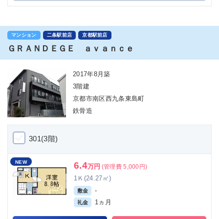
マンション
二条駅前店
京都駅前店
ＧＲＡＮＤＥＧＥ ａｖａｎｃｅ
2017年8月築
3階建
京都市南区西九条東島町
鉄骨造
301(3階)
NEW
6.4
万円
(管理費 5,000円)
1Ｋ(24.27㎡)
-
敷金
1ヵ月
礼金