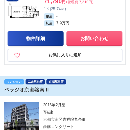
71,790
円
(管理費 7,210円)
1Ｋ(25.74㎡)
-
敷金
7.9万円
礼金
物件詳細
お問い合わせ
お気に入りに追加
マンション
二条駅前店
京都駅前店
ベラジオ京都洛南Ⅱ
2016年2月築
7階建
京都市南区吉祥院九条町
鉄筋コンクリート