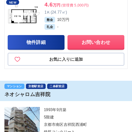
NEW
4.6
万円
(管理費 5,000円)
1Ｋ(24.77㎡)
10万円
敷金
-
礼金
物件詳細
お問い合わせ
お気に入りに追加
マンション
京都駅前店
二条駅前店
ネオシャロム吉祥院
1993年9月築
5階建
京都市南区吉祥院西浦町
鉄筋コンクリート