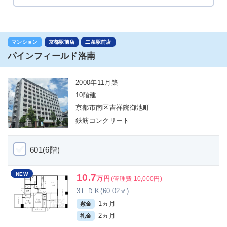
マンション
京都駅前店
二条駅前店
パインフィールド洛南
2000年11月築
10階建
京都市南区吉祥院御池町
鉄筋コンクリート
601(6階)
NEW
10.7
万円
(管理費 10,000円)
3ＬＤＫ(60.02㎡)
1ヵ月
敷金
2ヵ月
礼金