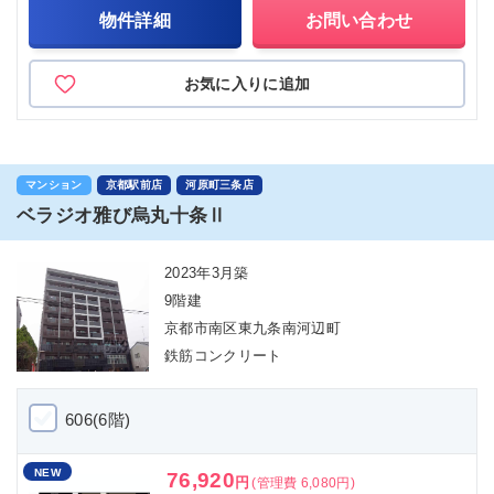
物件詳細
お問い合わせ
お気に入りに追加
マンション
京都駅前店
河原町三条店
ベラジオ雅び烏丸十条Ⅱ
2023年3月築
9階建
京都市南区東九条南河辺町
鉄筋コンクリート
606(6階)
NEW
76,920
円
(管理費 6,080円)