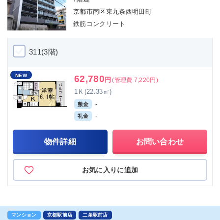
京都市南区東九条西明田町
鉄筋コンクリート
311(3階)
NEW
62,780
円
(管理費 7,220円)
1Ｋ(22.33㎡)
-
敷金
-
礼金
物件詳細
お問い合わせ
お気に入りに追加
マンション
京都駅前店
二条駅前店