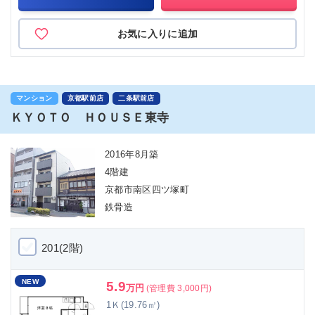
お気に入りに追加
マンション
京都駅前店
二条駅前店
ＫＹＯＴＯ ＨＯＵＳＥ東寺
2016年8月築
4階建
京都市南区四ツ塚町
鉄骨造
201(2階)
NEW
5.9
万円
(管理費 3,000円)
1Ｋ(19.76㎡)