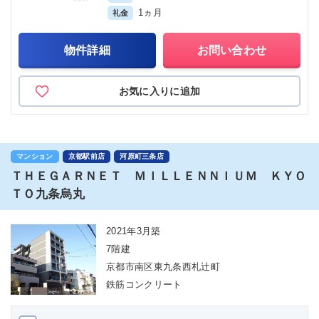
1ヵ月
礼金
物件詳細
お問い合わせ
お気に入りに追加
マンション
京都駅前店
河原町三条店
ＴＨＥＧＡＲＮＥＴ ＭＩＬＬＥＮＮＩＵＭ ＫＹＯ
ＴＯ九条烏丸
2021年3月築
7階建
京都市南区東九条西札辻町
鉄筋コンクリート