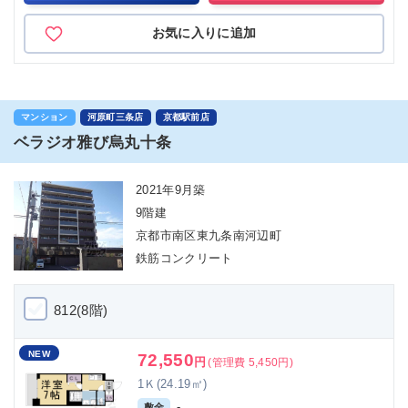
お気に入りに追加
マンション
河原町三条店
京都駅前店
ベラジオ雅び烏丸十条
2021年9月築
9階建
京都市南区東九条南河辺町
鉄筋コンクリート
812(8階)
NEW
72,550
円
(管理費 5,450円)
1Ｋ(24.19㎡)
-
敷金