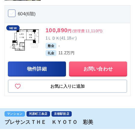
604(6階)
NEW
100,890
円
(管理費 11,110円)
1ＬＤＫ(41.18㎡)
-
敷金
11.2万円
礼金
物件詳細
お問い合わせ
お気に入りに追加
マンション
河原町三条店
京都駅前店
プレサンスＴＨＥ ＫＹＯＴＯ 彩美