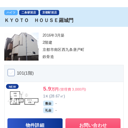
ハイツ
二条駅前店
京都駅前店
ＫＹＯＴＯ ＨＯＵＳＥ羅城門
2016年3月築
2階建
京都市南区西九条唐戸町
鉄骨造
101(1階)
NEW
5.9
万円
(管理費 3,000円)
1Ｋ(28.67㎡)
-
敷金
-
礼金
物件詳細
お問い合わせ