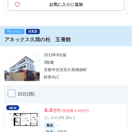
お気に入りに追加
マンション
伏見店
アネックス久我の杜 五番館
2012年8月築
3階建
京都市伏見区久我御旅町
鉄骨ALC
102(1階)
NEW
6.6
万円
(管理費 4,600円)
1ＬＤＫ(43.29㎡)
-
敷金