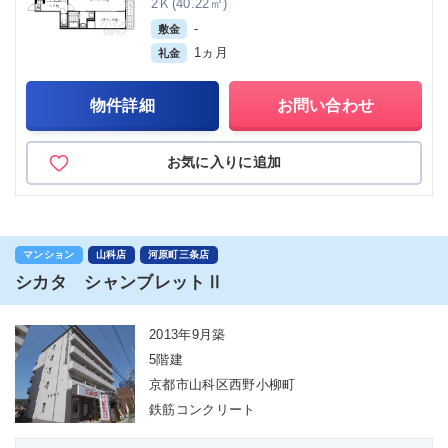
2Ｋ(40.22㎡)
-
敷金
1ヵ月
礼金
物件詳細
お問い合わせ
お気に入りに追加
マンション
山科店
河原町三条店
シカタ シャンブレットⅡ
2013年9月築
5階建
京都市山科区西野小柳町
鉄筋コンクリート