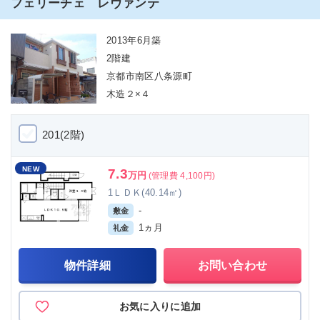
フェリーチェ レヴァンテ
2013年6月築
2階建
京都市南区八条源町
木造２×４
201(2階)
NEW
7.3
万円
(管理費 4,100円)
1ＬＤＫ(40.14㎡)
-
敷金
1ヵ月
礼金
物件詳細
お問い合わせ
お気に入りに追加