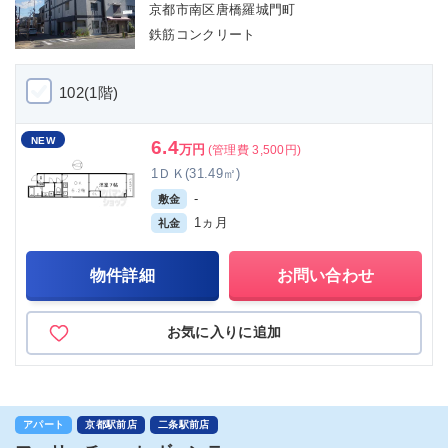
京都市南区唐橋羅城門町
鉄筋コンクリート
102(1階)
NEW
6.4
万円
(管理費 3,500円)
1ＤＫ(31.49㎡)
-
敷金
1ヵ月
礼金
物件詳細
お問い合わせ
お気に入りに追加
アパート
京都駅前店
二条駅前店