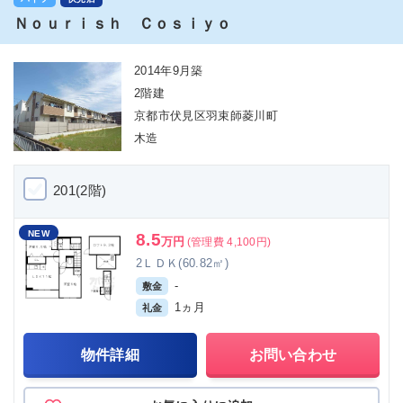
Ｎｏｕｒｉｓｈ Ｃｏｓｉｙｏ
2014年9月築
2階建
京都市伏見区羽束師菱川町
木造
201(2階)
NEW
8.5
万円
(管理費 4,100円)
2ＬＤＫ(60.82㎡)
-
敷金
1ヵ月
礼金
物件詳細
お問い合わせ