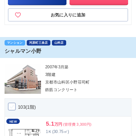
お気に入りに追加
マンション
河原町三条店
山科店
シャルマン小野
2007年3月築
3階建
京都市山科区小野荘司町
鉄筋コンクリート
103(1階)
NEW
5.1
万円
(管理費 3,300円)
1Ｋ(30.75㎡)