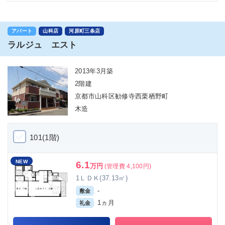
アパート
山科店
河原町三条店
ラルジュ エスト
2013年3月築
2階建
京都市山科区勧修寺西栗栖野町
木造
101(1階)
NEW
6.1
万円
(管理費 4,100円)
1ＬＤＫ(37.13㎡)
-
敷金
1ヵ月
礼金