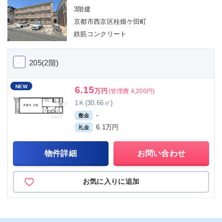
3階建
京都市西京区桂畑ケ田町
鉄筋コンクリート
205(2階)
NEW
6.15
万円
(管理費 4,200円)
1Ｋ(30.66㎡)
-
敷金
6.1万円
礼金
物件詳細
お問い合わせ
お気に入りに追加