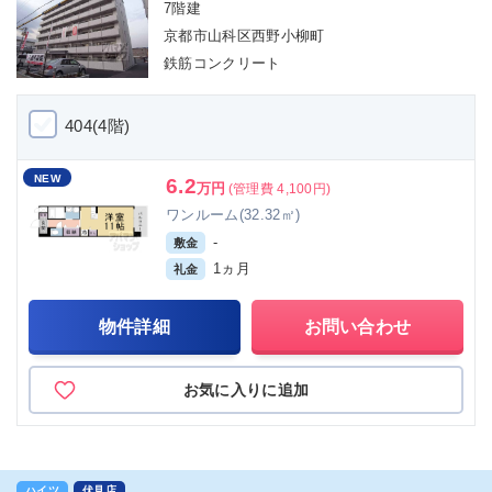
7階建
京都市山科区西野小柳町
鉄筋コンクリート
404(4階)
NEW
6.2
万円
(管理費 4,100円)
ワンルーム(32.32㎡)
-
敷金
1ヵ月
礼金
物件詳細
お問い合わせ
お気に入りに追加
ハイツ
伏見店