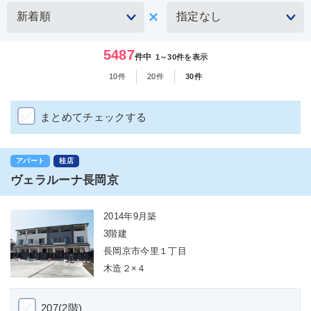
5487
件中
1～30件を表示
10件
20件
30件
まとめてチェックする
アパート
桂店
ヴェラルーナ長岡京
2014年9月築
3階建
長岡京市今里１丁目
木造２×４
207(2階)