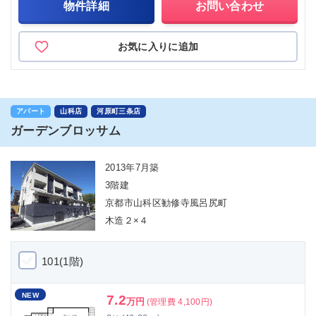
物件詳細
お問い合わせ
お気に入りに追加
アパート
山科店
河原町三条店
ガーデンブロッサム
2013年7月築
3階建
京都市山科区勧修寺風呂尻町
木造２×４
101(1階)
NEW
7.2
万円
(管理費 4,100円)