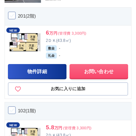
201(2階)
NEW
6
万円
(管理費 3,300円)
2ＤＫ(43.8㎡)
-
敷金
-
礼金
物件詳細
お問い合わせ
お気に入りに追加
102(1階)
NEW
5.8
万円
(管理費 3,300円)
2ＤＫ(43.8㎡)