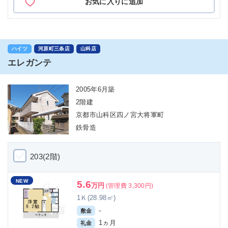
お気に入りに追加
ハイツ
河原町三条店
山科店
エレガンテ
2005年6月築
2階建
京都市山科区四ノ宮大将軍町
鉄骨造
203(2階)
NEW
5.6
万円
(管理費 3,300円)
1Ｋ(28.98㎡)
-
敷金
1ヵ月
礼金