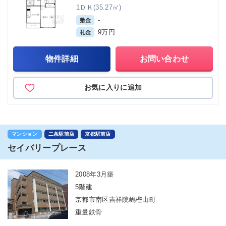
1ＤＫ(35.27㎡)
-
敷金
9万円
礼金
物件詳細
お問い合わせ
お気に入りに追加
マンション
二条駅前店
京都駅前店
セイバリープレース
2008年3月築
5階建
京都市南区吉祥院嶋樫山町
重量鉄骨