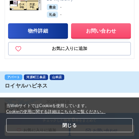
-
敷金
-
礼金
物件詳細
お問い合わせ
お気に入りに追加
アパート
河原町三条店
山科店
ロイヤルハピネス
2014年8月築
当WebサイトではCookieを使用しています。
2階建
Cookieの使用に関する詳細はこちらをご覧ください。
京都市山科区西野大鳥井町
0
チェックした物件
件をまとめて
閉じる
木造２×４
お気に入りに追加
お問い合わせ