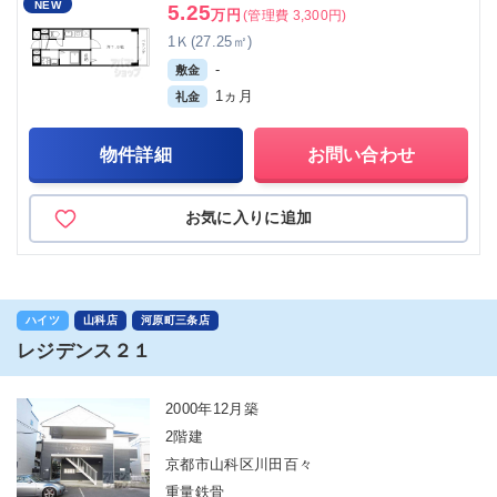
NEW
5.25
万円
(管理費 3,300円)
1Ｋ(27.25㎡)
-
敷金
1ヵ月
礼金
物件詳細
お問い合わせ
お気に入りに追加
ハイツ
山科店
河原町三条店
レジデンス２１
2000年12月築
2階建
京都市山科区川田百々
重量鉄骨