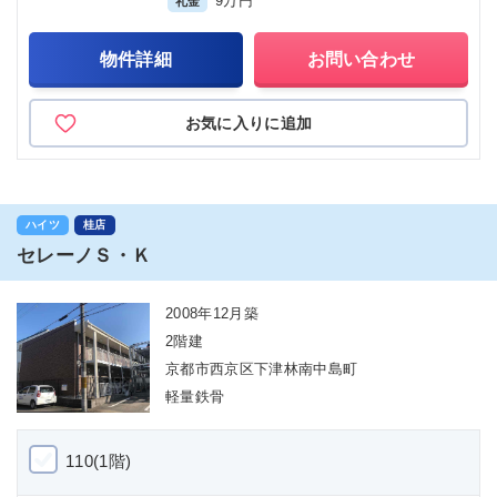
9万円
礼金
物件詳細
お問い合わせ
お気に入りに追加
ハイツ
桂店
セレーノＳ・Ｋ
2008年12月築
2階建
京都市西京区下津林南中島町
軽量鉄骨
110(1階)