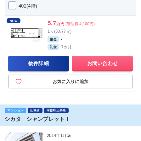
402(4階)
NEW
5.7
万円
(管理費 4,100円)
1Ｋ(30.77㎡)
-
敷金
1ヵ月
礼金
物件詳細
お問い合わせ
お気に入りに追加
マンション
山科店
河原町三条店
シカタ シャンブレットⅠ
2014年1月築