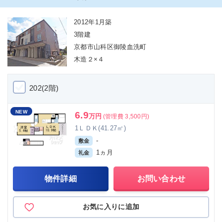
2012年1月築
3階建
京都市山科区御陵血洗町
木造２×４
202(2階)
NEW
6.9
万円
(管理費 3,500円)
1ＬＤＫ(41.27㎡)
-
敷金
1ヵ月
礼金
物件詳細
お問い合わせ
お気に入りに追加