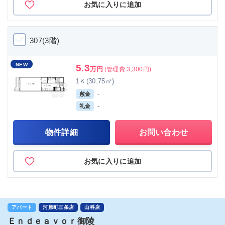
お気に入りに追加
307(3階)
NEW
5.3
万円
(管理費 3,300円)
1Ｋ(30.75㎡)
-
敷金
-
礼金
物件詳細
お問い合わせ
お気に入りに追加
アパート
河原町三条店
山科店
Ｅｎｄｅａｖｏｒ御陵