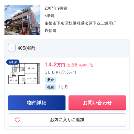
2007年9月築
5階建
京都市下京区麩屋町通松原下る上鱗形町
鉄骨造
405(4階)
NEW
14.2
万円
(管理費 4,400円)
2ＬＤＫ(77.55㎡)
-
敷金
1ヵ月
礼金
物件詳細
お問い合わせ
お気に入りに追加