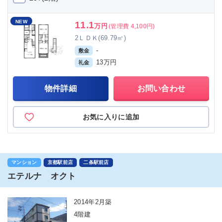
NEW
11.1
万円
(管理費 4,100円)
2ＬＤＫ(69.79㎡)
-
敷金
13万円
礼金
物件詳細
お問い合わせ
お気に入りに追加
マンション
京都駅前店
二条駅前店
エテルナ オクト
2014年2月築
4階建