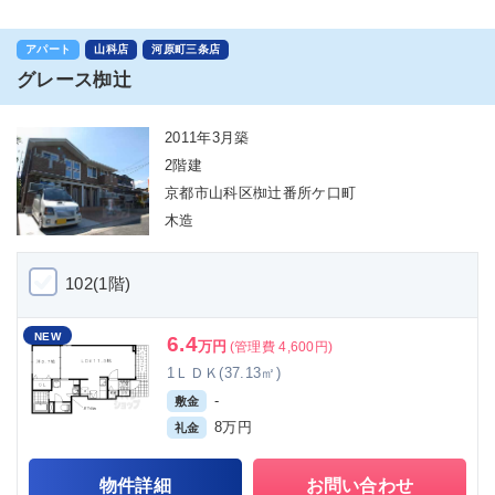
アパート
山科店
河原町三条店
グレース椥辻
2011年3月築
2階建
京都市山科区椥辻番所ケ口町
木造
102(1階)
NEW
6.4
万円
(管理費 4,600円)
1ＬＤＫ(37.13㎡)
-
敷金
8万円
礼金
物件詳細
お問い合わせ