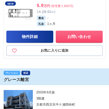
NEW
5.9
万円
(管理費 2,900円)
1Ｋ(28.63㎡)
-
敷金
1ヵ月
礼金
物件詳細
お問い合わせ
お気に入りに追加
マンション
桂店
グレース離宮
2003年8月築
3階建
京都市西京区牛ケ瀬西柿町