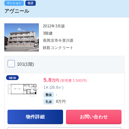
マンション
桂店
アヴニール
2012年3月築
3階建
長岡京市今里川原
鉄筋コンクリート
101(1階)
NEW
5.8
万円
(管理費 3,500円)
1Ｋ(26.8㎡)
-
敷金
8万円
礼金
物件詳細
お問い合わせ