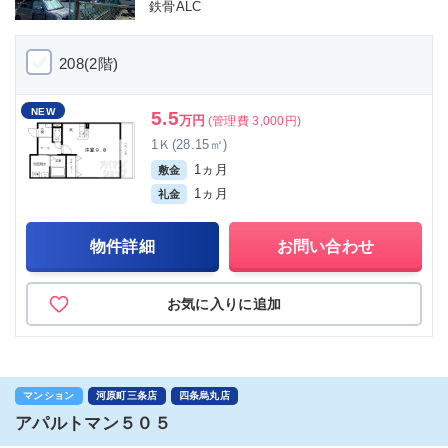
鉄骨ALC
208(2階)
NEW
5.5
万円
(管理費 3,000円)
1Ｋ(28.15㎡)
1ヵ月
敷金
1ヵ月
礼金
物件詳細
お問い合わせ
お気に入りに追加
マンション
河原町三条店
四条烏丸店
アパルトマン５０５