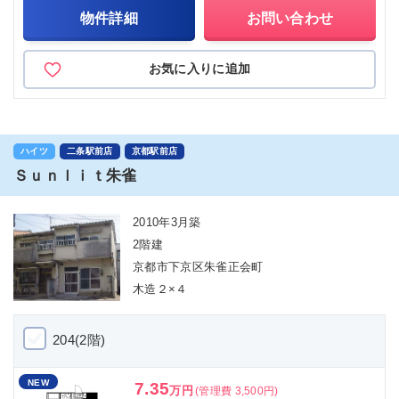
物件詳細
お問い合わせ
お気に入りに追加
ハイツ
二条駅前店
京都駅前店
Ｓｕｎｌｉｔ朱雀
2010年3月築
2階建
京都市下京区朱雀正会町
木造２×４
204(2階)
NEW
7.35
万円
(管理費 3,500円)