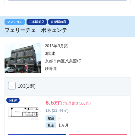
マンション
二条駅前店
京都駅前店
フェリーチェ ポネェンテ
2013年3月築
3階建
京都市南区八条源町
鉄骨造
103(1階)
NEW
6.5
万円
(管理費 3,500円)
1Ｋ(31.44㎡)
-
敷金
1ヵ月
礼金