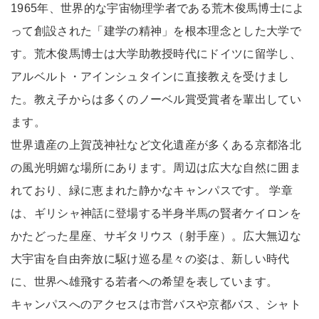
1965年、世界的な宇宙物理学者である荒木俊馬博士によ
って創設された「建学の精神」を根本理念とした大学で
す。荒木俊馬博士は大学助教授時代にドイツに留学し、
アルベルト・アインシュタインに直接教えを受けまし
た。教え子からは多くのノーベル賞受賞者を輩出してい
ます。
世界遺産の上賀茂神社など文化遺産が多くある京都洛北
の風光明媚な場所にあります。周辺は広大な自然に囲ま
れており、緑に恵まれた静かなキャンパスです。 学章
は、ギリシャ神話に登場する半身半馬の賢者ケイロンを
かたどった星座、サギタリウス（射手座）。広大無辺な
大宇宙を自由奔放に駆け巡る星々の姿は、新しい時代
に、世界へ雄飛する若者への希望を表しています。
キャンパスへのアクセスは市営バスや京都バス、シャト