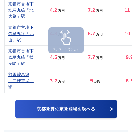
京都市営地下
4.2
7.2
11
鉄烏丸線「北
万円
万円
大路」駅
京都市営地下
4.3
6.7
10
鉄烏丸線「北
万円
万円
山」駅
スクロールできます
京都市営地下
4.5
7.7
9.
鉄烏丸線「松
万円
万円
ヶ崎」駅
叡電鞍馬線
3.2
5
6.
「二軒茶屋」
万円
万円
駅
京都賃貸の家賃相場を調べる