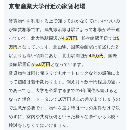
京都産業大学付近の家賃相場
賃貸物件を利用する上で知っておかなくてはいけないの
が家賃相場です。烏丸線沿線は駅によって相場が若干違
っていて、北大路駅周辺が
4.5万円
、松ケ崎駅周辺では
5
万円
となっています。北山駅、国際会館駅は前述した2
駅よりも高い傾向にあり、北山駅周辺が
4.9万円
、国際
会館駅周辺が
5.8万円
となっています。
賃貸物件は同じ間取りでもオートロックなどの設備によ
って値段は若干変わります。例え月々数千円程度の違い
であっても、大学を卒業するまでの4年間住み続けると
なった場合、トータルで10万円以上の差が出てしまうの
で注意が必要です。物件を選ぶ時は一つの条件だけで決
めずに、室内や共有設備といった様々な条件から比較・
検討をしなくてはいけません。