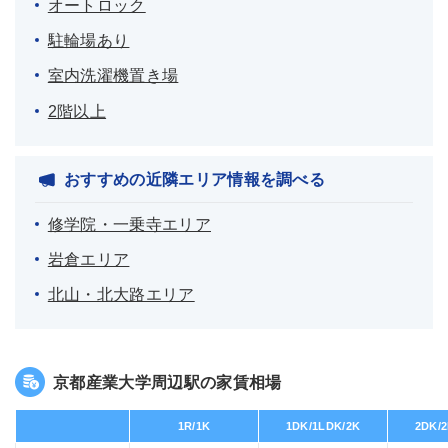
オートロック
駐輪場あり
室内洗濯機置き場
2階以上
おすすめの近隣エリア情報を調べる
修学院・一乗寺エリア
岩倉エリア
北山・北大路エリア
京都産業大学周辺駅の家賃相場
1R/1K
1DK/1LDK/2K
2DK/