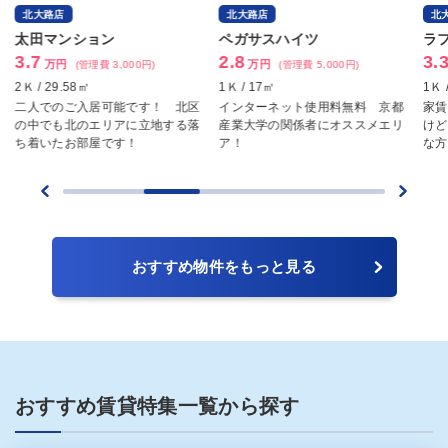
北大路店
北大路店
北
太田マンション
ペガサスハイツ
ラ
3.7
2.8
3.
万円
万円
(管理費 3,000円)
(管理費 5,000円)
2Ｋ / 29.58㎡
1Ｋ / 17㎡
1Ｋ 
二人でのご入居可能です！ 北区
インターネット使用料無料 京都
家賃
の中でも北のエリアに立地する落
産業大学の関係者にオススメエリ
けど
ち着いたお部屋です！
ア！
な方
おすすめ物件をもっと見る
おすすめ賃貸特集一覧から探す