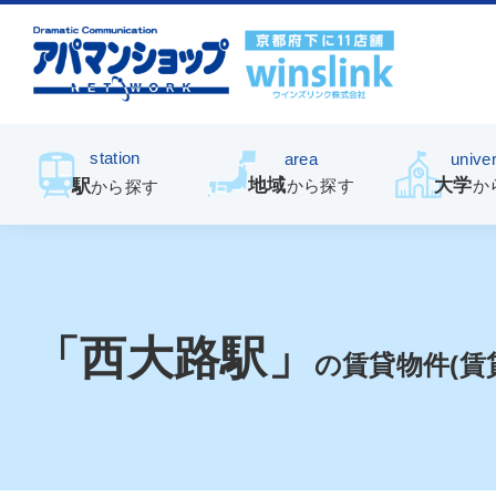
station
area
univer
地域
大学
駅
から探す
か
から探す
「西大路駅」
の賃貸物件(賃