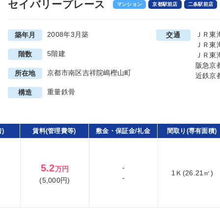
セイバリープレース
マンション
京都駅前店
二条駅前店
2008年3月築
ＪＲ東
築年月
交通
ＪＲ東
5階建
階数
ＪＲ東
阪急京
京都市南区吉祥院嶋樫山町
所在地
近鉄京
重量鉄骨
構造
)
賃料(管理費等)
敷金・保証金/礼金
間取り(専有面積)
5.2
-
万円
1Ｋ(26.21㎡)
-
(5,000円)