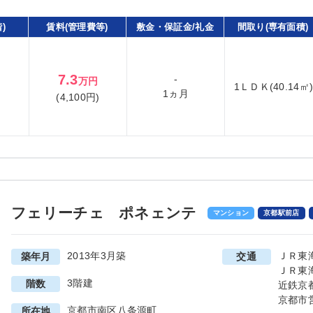
)
賃料(管理費等)
敷金・保証金/礼金
間取り(専有面積)
7.3
-
万円
1ＬＤＫ(40.14㎡
1ヵ月
(4,100円)
フェリーチェ ポネェンテ
マンション
京都駅前店
2013年3月築
ＪＲ東
築年月
交通
ＪＲ東
3階建
階数
近鉄京
京都市
京都市南区八条源町
所在地