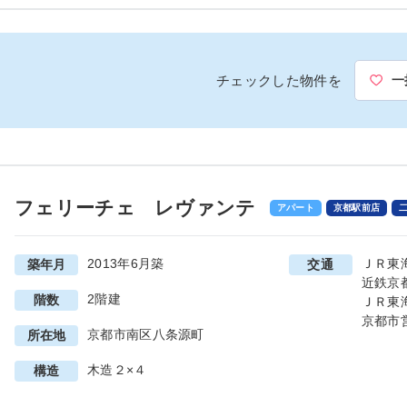
チェックした物件を
一
フェリーチェ レヴァンテ
アパート
京都駅前店
2013年6月築
ＪＲ東
築年月
交通
近鉄京
2階建
階数
ＪＲ東
京都市
京都市南区八条源町
所在地
木造２×４
構造