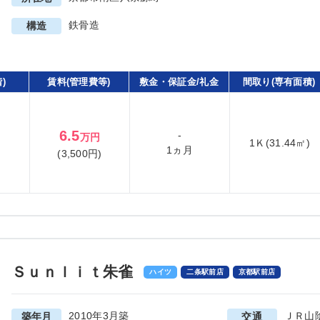
鉄骨造
構造
)
賃料(管理費等)
敷金・保証金/礼金
間取り(専有面積)
6.5
-
万円
1Ｋ(31.44㎡)
1ヵ月
(3,500円)
Ｓｕｎｌｉｔ朱雀
ハイツ
二条駅前店
京都駅前店
2010年3月築
ＪＲ山
築年月
交通