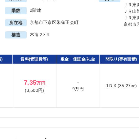
ＪＲ東
2階建
階数
ＪＲ山
ＪＲ東
京都市下京区朱雀正会町
所在地
京都市
木造２×４
構造
)
賃料(管理費等)
敷金・保証金/礼金
間取り(専有面積)
7.35
-
万円
1ＤＫ(35.27㎡)
9万円
(3,500円)