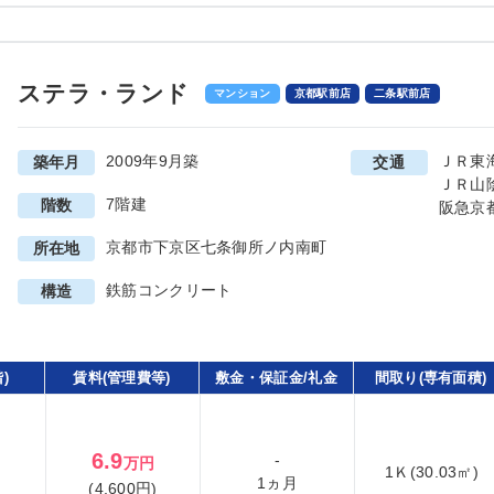
ステラ・ランド
マンション
京都駅前店
二条駅前店
2009年9月築
ＪＲ東
築年月
交通
ＪＲ山
7階建
階数
阪急京
京都市下京区七条御所ノ内南町
所在地
鉄筋コンクリート
構造
)
賃料(管理費等)
敷金・保証金/礼金
間取り(専有面積)
6.9
-
万円
1Ｋ(30.03㎡)
1ヵ月
(4,600円)