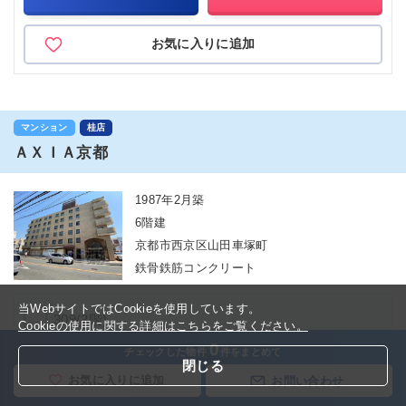
お気に入りに追加
マンション
桂店
ＡＸＩＡ京都
1987年2月築
6階建
京都市西京区山田車塚町
鉄骨鉄筋コンクリート
当WebサイトではCookieを使用しています。
309(3階)
Cookieの使用に関する詳細はこちらをご覧ください。
0
チェックした物件
件をまとめて
閉じる
NEW
3.4
万円
(管理費 6,000円)
お気に入りに追加
お問い合わせ
1Ｋ(20㎡)