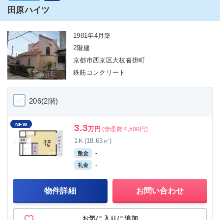
田原ハイツ
1981年4月築
2階建
京都市西京区大枝沓掛町
鉄筋コンクリート
206(2階)
NEW
3.3
万円
(管理費 4,500円)
1Ｋ(18.63㎡)
-
敷金
-
礼金
物件詳細
お問い合わせ
お気に入りに追加