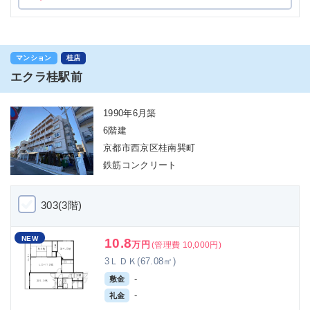
マンション
桂店
エクラ桂駅前
1990年6月築
6階建
京都市西京区桂南巽町
鉄筋コンクリート
303(3階)
NEW
10.8
万円
(管理費 10,000円)
3ＬＤＫ(67.08㎡)
-
敷金
-
礼金