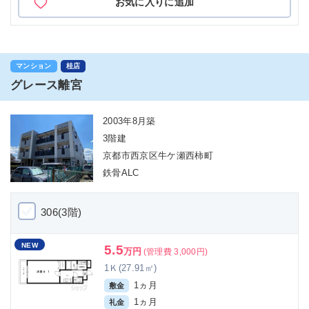
お気に入りに追加
マンション
桂店
グレース離宮
2003年8月築
3階建
京都市西京区牛ケ瀬西柿町
鉄骨ALC
306(3階)
NEW
5.5
万円
(管理費 3,000円)
1Ｋ(27.91㎡)
1ヵ月
敷金
1ヵ月
礼金