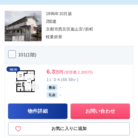
1996年10月築
2階建
京都市西京区嵐山宮ﾉ前町
軽量鉄骨
101(1階)
NEW
6.3
万円
(管理費 3,300円)
1ＬＤＫ(44.59㎡)
-
敷金
-
礼金
物件詳細
お問い合わせ
お気に入りに追加