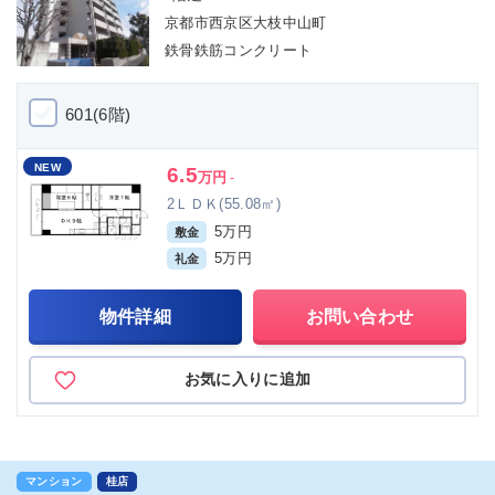
京都市西京区大枝中山町
鉄骨鉄筋コンクリート
601(6階)
NEW
6.5
万円
-
2ＬＤＫ(55.08㎡)
5万円
敷金
5万円
礼金
物件詳細
お問い合わせ
お気に入りに追加
マンション
桂店