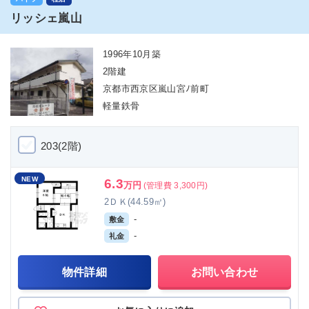
リッシェ嵐山
1996年10月築
2階建
京都市西京区嵐山宮ﾉ前町
軽量鉄骨
203(2階)
NEW
6.3
万円
(管理費 3,300円)
2ＤＫ(44.59㎡)
-
敷金
-
礼金
物件詳細
お問い合わせ