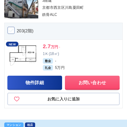
3階建
京都市西京区川島粟田町
鉄骨ALC
203(2階)
NEW
2.7
万円
-
1Ｋ(18㎡)
-
敷金
5万円
礼金
物件詳細
お問い合わせ
お気に入りに追加
マンション
桂店