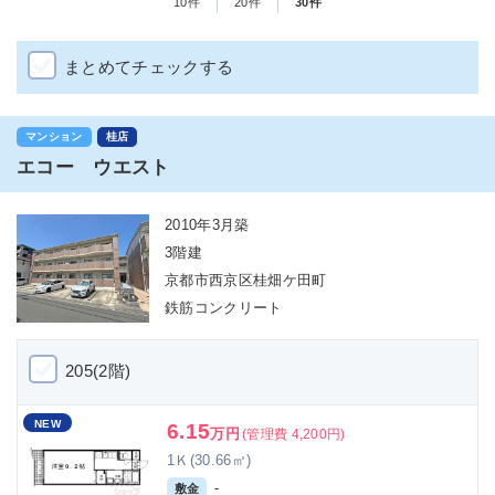
10件
20件
30件
まとめてチェックする
マンション
桂店
エコー ウエスト
2010年3月築
3階建
京都市西京区桂畑ケ田町
鉄筋コンクリート
205(2階)
NEW
6.15
万円
(管理費 4,200円)
1Ｋ(30.66㎡)
-
敷金