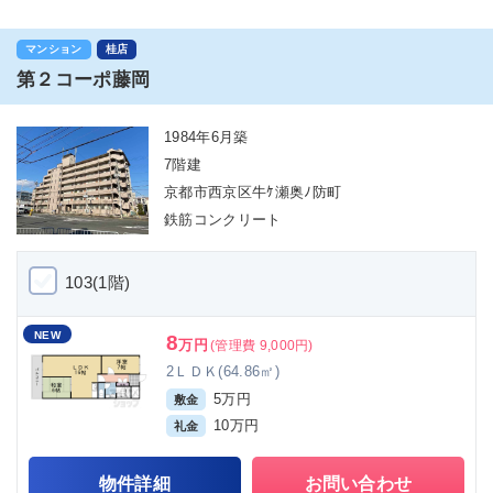
マンション
桂店
第２コーポ藤岡
1984年6月築
7階建
京都市西京区牛ｹ瀬奥ﾉ防町
鉄筋コンクリート
103(1階)
NEW
8
万円
(管理費 9,000円)
2ＬＤＫ(64.86㎡)
5万円
敷金
10万円
礼金
物件詳細
お問い合わせ