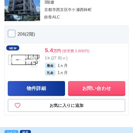
3階建
京都市西京区牛ケ瀬西柿町
鉄骨ALC
206(2階)
NEW
5.4
万円
(管理費 3,000円)
1Ｋ(27.91㎡)
1ヵ月
敷金
1ヵ月
礼金
物件詳細
お問い合わせ
お気に入りに追加
ハイツ
桂店