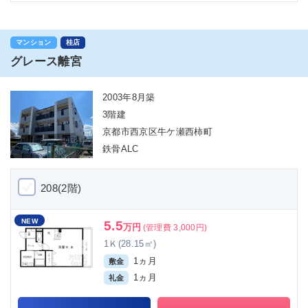
マンション
桂店
グレース離宮
2003年8月築
3階建
京都市西京区牛ケ瀬西柿町
鉄骨ALC
208(2階)
NEW
5.5
万円
(管理費 3,000円)
1Ｋ(28.15㎡)
1ヵ月
敷金
1ヵ月
礼金