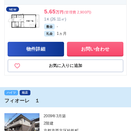
NEW
5.65
万円
(管理費 2,900円)
1Ｋ(26.11㎡)
-
敷金
1ヵ月
礼金
物件詳細
お問い合わせ
お気に入りに追加
ハイツ
桂店
フィオーレ １
2009年3月築
2階建
京都市西京区桂乾町