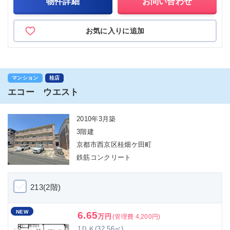
物件詳細
お問い合わせ
お気に入りに追加
マンション
桂店
エコー ウエスト
2010年3月築
3階建
京都市西京区桂畑ケ田町
鉄筋コンクリート
213(2階)
NEW
6.65
万円
(管理費 4,200円)
1ＤＫ(32.56㎡)