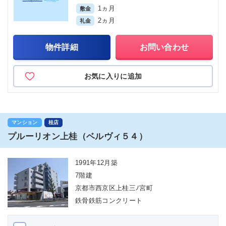
1ヵ月
敷金
2ヵ月
礼金
物件詳細
お問い合わせ
お気に入りに追加
マンション
桂店
プルーリオン上桂（ベルヴィ５４）
1991年12月築
7階建
京都市西京区上桂三ﾉ宮町
鉄骨鉄筋コンクリート