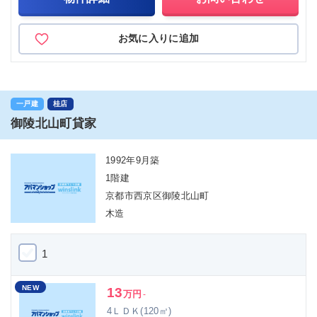
お気に入りに追加
一戸建
桂店
御陵北山町貸家
1992年9月築
1階建
京都市西京区御陵北山町
木造
1
NEW
13
万円
-
4ＬＤＫ(120㎡)