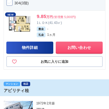
304(3階)
NEW
9.85
万円
(管理費 5,000円)
1ＬＤＫ(41.43㎡)
-
敷金
1ヵ月
礼金
物件詳細
お問い合わせ
お気に入りに追加
マンション
桂店
アビリティ桂
1972年2月築