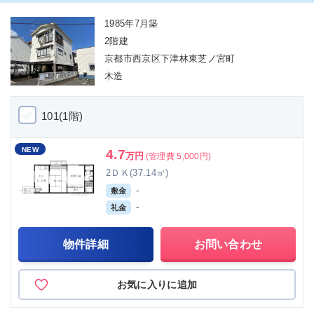
1985年7月築
2階建
京都市西京区下津林東芝ノ宮町
木造
101(1階)
NEW
4.7
万円
(管理費 5,000円)
2ＤＫ(37.14㎡)
-
敷金
-
礼金
物件詳細
お問い合わせ
お気に入りに追加