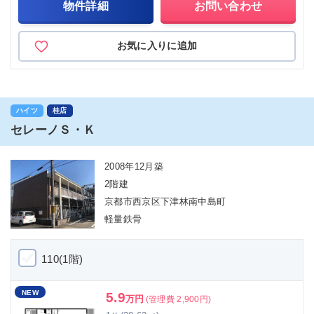
物件詳細
お問い合わせ
お気に入りに追加
ハイツ
桂店
セレーノＳ・Ｋ
2008年12月築
2階建
京都市西京区下津林南中島町
軽量鉄骨
110(1階)
NEW
5.9
万円
(管理費 2,900円)