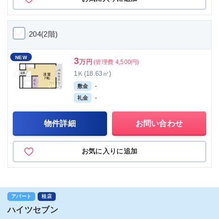
204(2階)
NEW
3
万円
(管理費 4,500円)
1Ｋ(18.63㎡)
-
敷金
-
礼金
物件詳細
お問い合わせ
お気に入りに追加
アパート
桂店
ハイツセブン