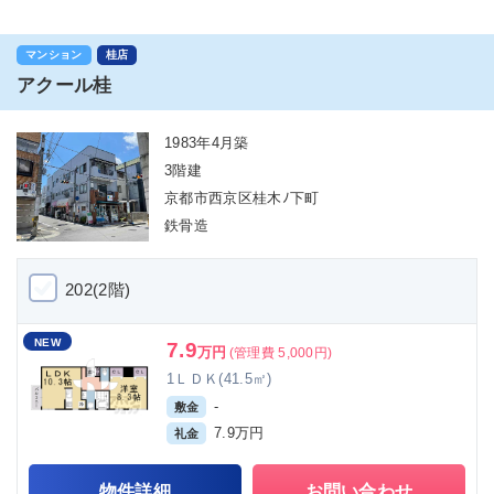
マンション
桂店
アクール桂
1983年4月築
3階建
京都市西京区桂木ﾉ下町
鉄骨造
202(2階)
NEW
7.9
万円
(管理費 5,000円)
1ＬＤＫ(41.5㎡)
-
敷金
7.9万円
礼金
物件詳細
お問い合わせ