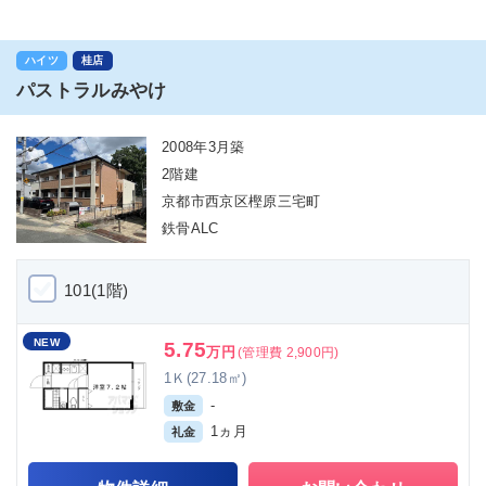
ハイツ
桂店
パストラルみやけ
2008年3月築
2階建
京都市西京区樫原三宅町
鉄骨ALC
101(1階)
NEW
5.75
万円
(管理費 2,900円)
1Ｋ(27.18㎡)
-
敷金
1ヵ月
礼金