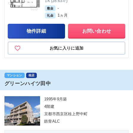
1Ｋ(28.63㎡)
-
敷金
1ヵ月
礼金
物件詳細
お問い合わせ
お気に入りに追加
マンション
桂店
グリーンハイツ田中
1995年9月築
4階建
京都市西京区桂上野中町
鉄骨ALC