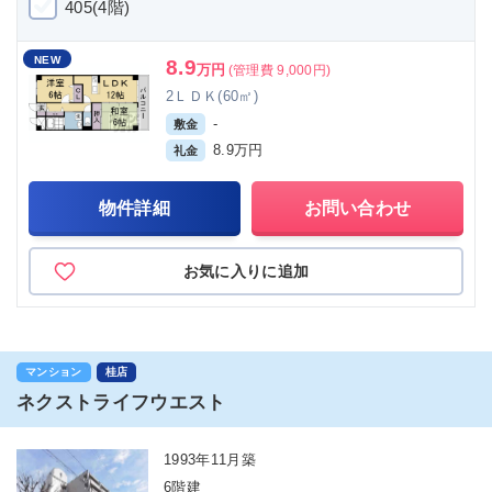
405(4階)
NEW
8.9
万円
(管理費 9,000円)
2ＬＤＫ(60㎡)
-
敷金
8.9万円
礼金
物件詳細
お問い合わせ
お気に入りに追加
マンション
桂店
ネクストライフウエスト
1993年11月築
6階建