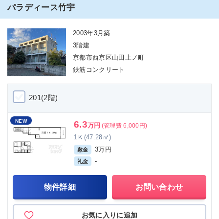
パラディース竹宇
2003年3月築
3階建
京都市西京区山田上ノ町
鉄筋コンクリート
201(2階)
NEW
6.3
万円
(管理費 6,000円)
1Ｋ(47.28㎡)
3万円
敷金
-
礼金
物件詳細
お問い合わせ
お気に入りに追加