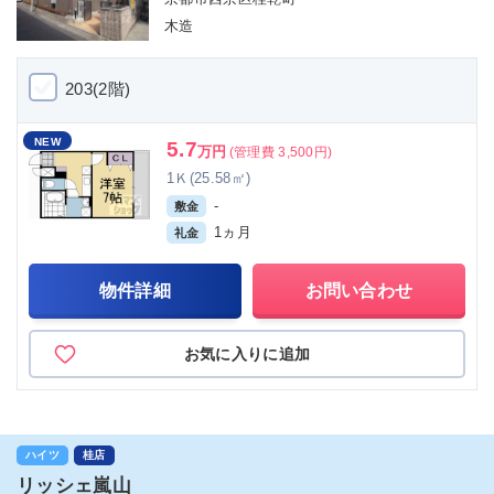
木造
203(2階)
NEW
5.7
万円
(管理費 3,500円)
1Ｋ(25.58㎡)
-
敷金
1ヵ月
礼金
物件詳細
お問い合わせ
お気に入りに追加
ハイツ
桂店
リッシェ嵐山