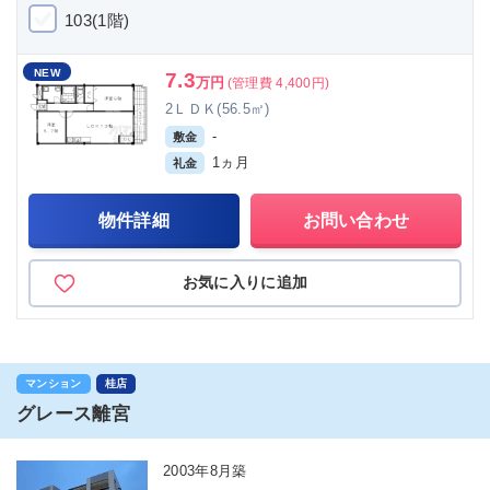
103(1階)
NEW
7.3
万円
(管理費 4,400円)
2ＬＤＫ(56.5㎡)
-
敷金
1ヵ月
礼金
物件詳細
お問い合わせ
お気に入りに追加
マンション
桂店
グレース離宮
2003年8月築