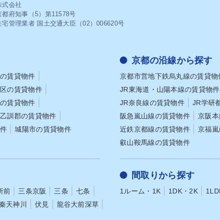
クが消えるわけではありません。そ
とが安心です。共用部なので私物を
株式会社
家賃をやや高めに設定したり、退去
設置しない MBは多くの場合、共用廊下側
都府知事（5）第11578号
算方法をあらかじめ契約内容に明記
に設置されており、入居者専用のス
宅管理業者 国土交通大臣（02）006620号
することがあります。また、保証会
ではなく共用部にあたります。その
用を必須とすることで、賃料未払い
MBの前や周辺に私物を置くことは
クをカバーするケースも一般的で
て避けるべきです。 検針や設備点検の際に
作業の妨げになるだけでなく、建物
京都の沿線から探す
めのものではなく、貸主にとっての
規約違反となる可能性もあります。 また
区の賃貸物件
京都市営地下鉄烏丸線の賃貸物
略の一つといえます。借主として
避難経路をふさいでしまうと安全面
期費用の安さだけでなく、契約内容
題になります。 MB周辺は常にすっきりと
京区の賃貸物件
JR東海道・山陽本線の賃貸物件
確認したうえで、自分に合った物件
保ち、誰でも安全にアクセスできる
区の賃貸物件
JR奈良線の賃貸物件
JR学研
かを判断することが求められます。
意識しましょう。MB以外にも知っ
なし物件の4つのデメリット 敷金
い間取り図で見かける略語 賃貸物件の間取
・乙訓郡の賃貸物件
阪急嵐山線の賃貸物件
京阪本
し物件を検討する際は、初期費用の
り図には、MB以外にもアルファベ
物件
城陽市の賃貸物件
近鉄京都線の賃貸物件
京福嵐
けで判断せず、どの費用が、いつ、
語が多く使われています。 意味を理解せず
うな形で発生するかを把握しておく
に物件を選ぶと、入居後に「思って
叡山鞍馬線の賃貸物件
重要です。敷金や礼金がない分、家
屋と違った」と後悔する原因になり
や退去時精算が一般的な物件と異な
ここでは、物件情報でよく見かける
スもあり、内容を理解せずに契約す
な略語を3つ取り上げ、初心者の方
間取りから探す
入居後に想定外の負担が生じる可能
りやすく解説します。WICとは WICは「ウ
こでは、敷金礼金なし物
ォークインクローゼット（Walk In C
所前
三条京阪
三条
七条
1ルーム・1K
1DK・2K
1LD
に注意しておきたい代表的なデメリ
t）」の略です。 人が中に入って使える収
秦天神川
伏見
龍谷大前深草
4つに整理し、それぞれのポイントを
納スペースのことで、衣類だけでな
認していきます退去時に請求される
節家電やスーツケースなどもまとめ