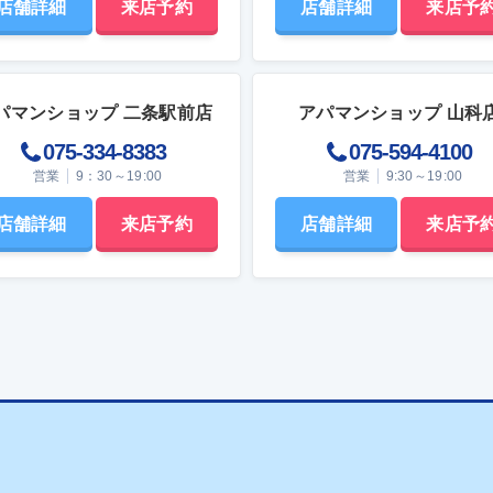
店舗詳細
来店予約
店舗詳細
来店予
され、残額が返還されるのが一般的
取り図に書かれている略語を一つひ
関連記事：敷金はいつどのくらい返
解していくことで、物件選びの精度
る？できるだけ多く受け取るための
ることができるでしょう。MBに関
金 契約時に貸主へ支払
点 MB（メーターボックス）は、普
的な性格を持つ費用で、原則として
り意識することのない設備ですが、
パマンショップ 二条駅前店
アパマンショップ 山科
れません。貸主にとっては空室リス
のトラブルを防ぐためには最低限の
約に伴う負担を補う意味合いがあり
を知っておくことが大切です。 電気・ガ
075-334-8383
075-594-4100
ス・水道といったライフラインに関
営業
9：30～19:00
営業
9:30～19:00
ら賃貸借契約を安定させる役割を果
備が収められているため、取り扱い
きました。敷金礼金なし物件を検討
と思わぬ事故やトラブルにつながる
店舗詳細
来店予約
店舗詳細
来店予
は、こうした役割が別の仕組みでど
もあります。 ここでは、賃貸で暮らすうえ
に補われているのかを意識すること
で押さえておきたいMBに関する注
です。貸主が敷金礼金をなしにする
介します。安易に触ろうとしない MBの内
部には、電気メーターやガスメータ
居者を確保しやすくするための現実
管設備などが設置されています。 これらは
断があります。とくに物件数が多い
専門業者が管理・点検することを前
や築年数が経過した物件では、初期
た設備であり、入居者が勝手に操作
高さが理由で内見や申込みに至らな
り、分解したりするものではあり
スも少なくありません。そうした状
「中が気になるから」と扉を頻繁に
、敷金礼金をなくすことで、検討段
めしたり、メーター周辺に触れたり
金銭的なハードルを下げ、選択肢に
と、設備の故障につながるおそれが
くする狙いがあります。 ただし、
す。 異常に気づいた場合は、自分で対応し
金をなくしたからといって、貸主側
ようとせず、管理会社や大家に相談