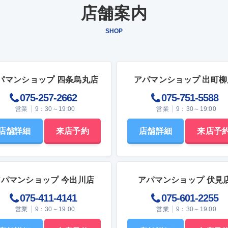
っ越し時の負担を軽くしたい人にと
は避けましょう。PSとの違い MBとよく似
店舗案内
、魅力的な選択肢といえるでしょ
た表記に「PS」があります。PSと
イプスペース（Pipe Space）」の
SHOP
、費用のかかり方や契約内容が一般
排水管やガス管などの配管を通すた
件と異なることがあります。初期費
ペースを指します。 MBが「メーター類を
くなる代わりに、家賃の考え方や退
収納する箱」であるのに対し、PS
精算方法などに違いが生じるケース
を通す空間」です。給排水管やガス
ため、金額だけを見て判断するのは
中する構造上重要な部分のため、入
パマンショップ 四条烏丸店
アパマンショップ 出町柳
 ここからは、敷金礼金が
開けることは原則できません。 そのため、
のような役割を持っているのか、ま
原則として入居者が勝手に開けたり
075-257-2662
075-751-5588
があえて敷金礼金を設けない理由を
同じく私物を収納したりすることは
営業
9：30～19:00
営業
9：30～19:00
ながら、敷金礼金なし物件を検討す
せん。 間取り図ではMBとPSが並んで表示
押さえておきたい視点を確認してい
されていることも多いため、それぞ
。関連記事：敷金・礼金とは？それ
割を理解しておくと間取り図の見方
店舗詳細
来店予約
店舗詳細
来店予
違いや相場、トラブルの事例をご紹
と分かりやすくなります。UBとの違い 
礼金の本来の役割敷金と礼金は、賃
は「ユニットバス（Unit Bath）」
約において長く用いられてきた費用
浴槽・洗面台・トイレなどが一体化
、それぞれに明確な役割がありま
室空間を指します。ワンルームや1
コンパクトな間取りでよく見られます
アパマンショップ 今出川店
アパマンショップ 伏見
備えるため、借主が貸主へ預け入れ
Bがあくまで建物設備の一部であり
075-411-4141
075-601-2255
的な金銭です。民法では、賃貸借が
空間とは直接関係しないのに対し、
た際には敷金を返還することが定め
常生活の使い勝手に大きく影響する
営業
9：30～19:00
営業
9：30～19:00
おり（民法622条の2）、退去時には
す。 このように、同じアルファベット表記
賃料や借主負担分を差し引いたうえ
でも意味や重要度は大きく異なりま