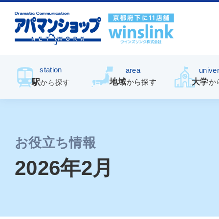
station
area
univer
地域
大学
駅
から探す
か
から探す
お役立ち情報
2026年2月