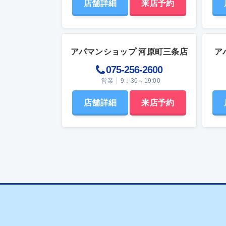
店舗詳細
来店予約
ン内容まで細かく確認しましょう。 引越し
で精算
業者の予約は、物件が決まった段階で動き
です。
出すのが理想です。特に2〜4月の繁忙期は
ってく
予約が集中しやすく、直前では希望日が埋
ポイントを解説 礼
まってしまうことも珍しくありません。 自
う謝礼
アパマンショップ 河原町三条店
ア
分の荷物量と予算のバランスを見ながら、
返還さ
納得できる業者を早めに確保しておきまし
クや契
075-256-2600
ょう。現在の部屋の解約手続き（賃貸の場
ます。 これらの費用は、貸主のリスクを抑
営業
9：30～19:00
合） 賃貸物件に住んでいる場合、引っ越し
えなが
が決まったら早めに解約手続きを進める必
たして
店舗詳細
来店予約
要があります。 まず確認したいのが「解約
する際
予告期間」です。民法617条では期間の定
のよう
めのない賃貸借について解約申入れの規定
が重要
がありますが、実際の予告期間は賃貸借契
理由 貸主が敷金や礼金を設定しない背景に
約書の特約に従います。退去の1ヶ月前まで
は、入
とする契約が多い一方、2ヶ月前を条件とす
的な判
る物件もあるため、契約書を必ず確認しま
エリア
しょう。 連絡は管理会社または家主へ電話
費用の
で行いましょう。その後「解約通知書」の
いケー
提出を求められる場合もあります。書面の
況では
提出日が正式な受付日となる場合も多いた
階での
め、口頭連絡だけで安心しないことが大切
入りやす
です。 もし連絡が遅れてしまうと、退去後
敷金礼