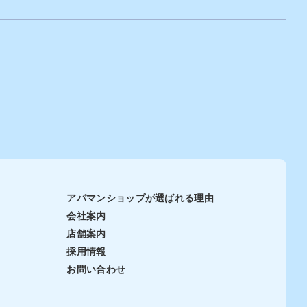
特有の採光時間帯に直射日光が入り、室内
気の設
に熱や強い光が蓄積されるためです。ここ
では、日当たりによる主なデメリットを整
で、トイ
理していきます。夏の日当たりによって室
内が暑くなってしまう 西向き物件では、夏
件によ
場の午後から夕方にかけて直射日光が室内
ありま
に入り、室温が上昇します。時間帯によっ
ては冷房の効きが弱まり、暑さを感じやす
は S
くなります。これは、強い日差しが床や壁
om）」の
に熱として蓄積されるためです。 夕方以降
も室内に熱が残る 冷房の使用時間や設定温
多目的
度に影響が出る 西側の部屋ほど暑さを感じ
的で
やすい このように、西向き物件では夏の日
当たりが室内環境に影響するため、事前の
まとめ
対策が重要になります。家具や床材が日焼
アパマンショップが
選ばれる理由
、電気・
けしてしまう 西向き物件では、直射日光が
会社案内
用スペ
長時間当たることで、家具や床材が日焼け
Cはウォ
することがあります。色あせや変色が進む
店舗案内
レ、Sは
と、見た目や素材感に影響が出ます。これ
採用情報
知らず
は、日差しに含まれる紫外線が素材に作用
方がで
するためです。 フローリングや畳の色が変
お問い合わせ
ため、
わる 木製家具や布製品が色あせる カーテ
切で
ンやラグの劣化が進む このように、西向き