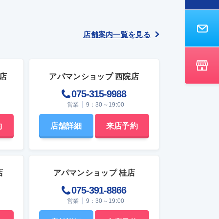
しに合っているかを判断する第一歩です。
は「パ
西向き物件の日当たりの特徴 西向き物件の
略で、給
日当たりは、時間帯によって印象が変わる
めのス
点が特徴です。日中以降に室内の明るさが
店舗案内一覧を見る
増し、朝は比較的落ち着いた明るさになり
は「配管
ます。 具体的には、次のような点が挙げら
管が集
れます。 午後から夕方にかけて日差しが入
居者が
り、室内が明るくなる 朝の採光は控えめ
店
アパマンショップ 西院店
で、穏やかな明るさになる 日当たりの強さ
、MBと
は、季節や階数、周辺建物の影響を受ける
075-315-9988
できま
このように、西向き物件は一日の中で光の
営業
9：30～19:00
入り方が変わるため、内見の際には確認す
れの役
る時間帯にも配慮することが大切です。西
がぐっ
向き物件の日当たりによるメリット 西向き
約
店舗詳細
来店予約
UB
の住まいは、午後から夕方にかけて光を取
の略で、
り込むという特徴があります。そのため、
した浴
日中以降の明るさや室温の変化が、暮らし
Kなどの
の中で一定の役割を果たします。 これは、
。 M
西向き特有の採光時間帯が、照明や暖房を
店
アパマンショップ 桂店
、生活
使う時間帯と重なるためです。こうした日
075-391-8866
UBは日
当たりの特徴を理解しておくことで、西向
設備で
き物件がもたらすメリットを具体的に捉え
営業
9：30～19:00
られます。ここでは、その代表的なポイン
す。間
トを見ていきます。電気代節約につながる