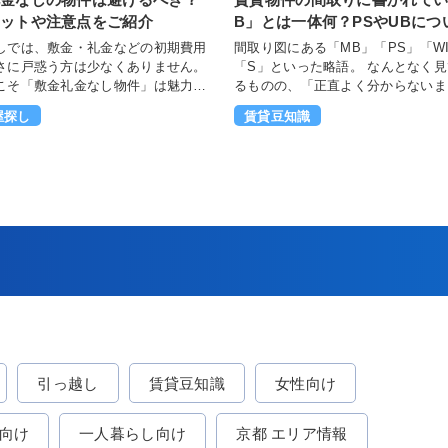
ットや注意点をご紹介
B」とは一体何？PSやUBにつ
解説
しでは、敷金・礼金などの初期費用
間取り図にある「MB」「PS」「W
さに戸惑う方は少なくありません。
「S」といった略語。 なんとなく見てはい
こそ「敷金礼金なし物件」は魅力的
るものの、「正直よく分からないま
ますが、"安い＝得"と即断するのは
を選んでいる」という方も多いので
屋探し
賃貸豆知識
必要です。なぜなら、敷金を取らな
でしょうか。 実は、これらの意味を理解し
りに、退去時の原状回復費用や特
ているかどうかで、住みやすさの感
賃設定など、別の形でコストや条件
や、入居後の満足度は大きく変わり
せされている場合があるからです。
この記事では、特に目にする機会の
といって、敷金礼金なし物件を一概
「MB」を中心に、間取り図の略語
けるべき」とはいえません。重要な
やすく整理して解説します。初めて
初期費用だけで判断せず、家賃や保
探しでも自信を持って物件を判断で
との契約の有無、入居期間、退去時
う、ぜひ参考にしてみてください。 目
含めた支出全体を把握したうえで検
間取りに書かれているMBとは？ 1-1. メー
ことです。これらを確認しないまま
ターボックスの役割と設置場所 1-2. PSと
、入居後や退去時にトラブルにつな
の違い 1-3. UBとの違い 2. MBに関する注
あります。 この記事では、敷
意点 2-1. 安易に触ろうとしない 2-2. 共用
なし物件の仕組みを整理したうえ
部なので私物を近くに設置しない 3. MB以
メリットや注意点を具体的に解説し
外にも知っておきたい間取り図で見
引っ越し
賃貸豆知識
女性向け
表面的な条件だけに惑わされず、自
略語 3-1. WICとは 3-2. WCとは 3-3. Sとは
った賃貸物件かどうかを冷静に判断
まとめ 賃貸の間取り表記に関するよくある
めの材料としてお役立てください。
質問 Q1．間取り図に書いてある略語は物
向け
一人暮らし向け
京都 エリア情報
件ごとに違うのですか？ Q2． 間取り図の