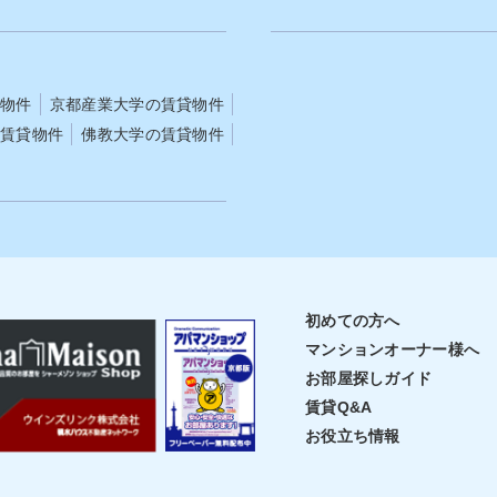
額になる可能性がある 敷金礼金な
できます。 収納力が高いため、荷物が多い
では、退去時にまとまった費用を請
方や部屋をすっきり使いたい方に人
る可能性があります。通常であれば
備です。WCとは WCは「ウォータークロ
ら充当される原状回復費用やクリー
ーゼット（Water Closet）」の略
費用を、退去時に実費で精算する形
レを意味します。 間取り図では「トイレ」
貸物件
京都産業大学
の賃貸物件
 具体的には、原状回復費
と表記されることも多いですが、物
の賃貸物件
佛教大学
の賃貸物件
ウスクリーニング費用、契約時の特
ってはWCと記載されている場合も
められた修繕費用などが借主負担と
す。 UBと混同しやすいですが、WCはあく
されることがあります。 国土交通
までトイレ単体を指す表記です。Sと
状回復をめぐるトラブルとガイドラ
は「サービスルーム（Service Ro
では、通常使用による損耗や経年変
略です。 居室としての採光や換気基準を満
主負担とされていますが、特約によ
たしていない部屋が該当し、納戸や
主負担の範囲が広がっているケース
スペースとして使われることが一般
れます。敷金礼金なし物件では、退
す。 書斎や収納、趣味部屋など、工夫次第
算の方法や特約の内容を契約前に確
で幅広く活用できる点が特徴です。
初めての方へ
おくことが欠かせません。家賃や管
MBは「メーターボックス」の略で
マンション
オーナー様へ
場より高く設定されている 敷金礼
ガス・水道のメーターを収納する共
物件では、家賃や管理費が周辺相場
ースです。PSは配管スペース、WI
お部屋探しガイド
めに設定されている傾向がありま
ークインクローゼット、WCはトイ
賃貸Q&A
金や礼金を受け取らない代わりに、
サービスルームを指します。意味を
毎月の賃料でその分を回収する形を
に物件を選ぶと、「思っていた使い
お役立ち情報
るケースがあるためです。 たとえ
きない」と感じてしまうこともある
条件の近隣物件と比べて月々数千円
事前に用語を理解しておくことが大