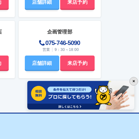
約
店舗詳細
来店予約
とつ理
西向き物件では、日中以降の時間帯に自然
を高め
光を取り込めるため、照明を使わずに過ご
する注意
せる時間が生まれます。その結果、夕方以
段あま
降の生活でも室内の明るさを確保でき、照
入居後
明の使用時間が短くなります。 こうした採
店
企画管理部
注意点
光の特性により、日常的な照明使用量が抑
えられ、電気使用量の削減につながりま
075-746-5090
わる設
す。なお、実際の採光状況は、窓の大きさ
営業
9：30～18:00
を誤る
や階数、周辺建物の影響によって異なりま
可能性
す。 日々の暮らしの中では、次のような形
約
店舗詳細
来店予約
で表れます。 夕方の生活時間帯でも照明に
意点を紹
頼らずに過ごせる 日没までの照明使用を抑
えられる 照明使用量の積み重ねが電気代の
ー、配
削減につながる このように、西向き物件の
×
日当たりは、無理のない形で電気代の節約
提とし
に結びつきます。冬場に日が入ると暖房効
した
果が得られる 冬は太陽の位置が低くなるた
ません。
め、窓から入る日差しが室内の奥まで届き
開け閉
ます。この直射日光が床や壁を暖め、室内
する
の温度に影響を与えます。 そのため、夕方
ありま
以降でも室内の冷え込みが和らぎ、暖房に
頼る前の時間を穏やかに過ごせます。日差
するこ
しによる暖かさは短時間でも体感しやす