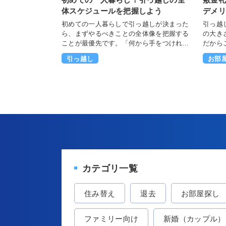
体スケジュールを把握しよう
デメリ
初めての一人暮らしで引っ越しが決まった
引っ越
ら、まずやるべきことの全体像を把握する
の大き
ことが最優先です。「何から手をつければ
だから
いいかわからない」と感じている方も、時
に見え
引っ越し
お部
系列で整理すれば一つずつ確実に対応でき
注意が
ます。 一般的なスケジュールとしては、物
い代わ
件が決定した後に引越し業者の見積もりな
約、家
ど準備をスタートし、引っ越しの2週間前ま
が上乗
でにはライフラインの手続きを済ませま
だから
す。1週間前には住所変更の準備を行い、当
に「避
日は搬入作業と新居の確認に集中します。
のは、
さらに、入居後14日以内には転入届の提出
証会社
など、公的手続きを忘れずに済ませる必要
精算を
があります。時系列で整理しておくこと
討する
で、直前になって慌てるリスクを大きく減
選ぶと
カテゴリ一覧
らせるでしょう。 一人暮らしの引っ越し
がる可能性が
は、手配や手続きをすべて自分で管理する
金礼金
必要があります。やることをリスト化して
で、デ
住み替え
退去
お部屋探し
おけば抜け漏れを防げるだけでなく、進捗
ます。
が可視化されて心理的な負担も軽くなりま
分に合
す。 本記事では、物件契約後から入居後の
するた
ファミリー向け
新婚（カップル）
手続きまで「いつ・何をすべきか」を時系
目次 1. 敷金礼金なし物件とは 1-1. 敷金礼