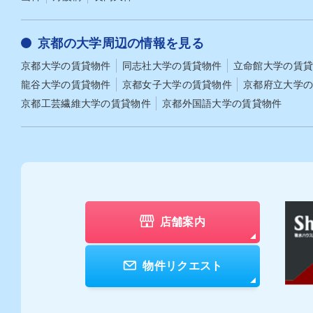
リやリサイクルショップで売却すれば処分
費用が高
費用の節約につながります。「処分するも
し物件
の」「持っていくもの」「売却するもの」
求され
京都の大学周辺の情報を見る
といった仕分けを早めに行い、計画的に身
敷金か
軽な状態を整えましょう。新居用家具・家
ニング
京都大学
の賃貸物件
同志社大学
の賃貸物件
立命館大学
の賃
電の購入と配送手配 冷蔵庫・洗濯機・電子
になるためです。
龍谷大学
の賃貸物件
京都女子大学
の賃貸物件
京都府立大学
レンジ・照明・ベッド（または寝具）・カ
用、ハ
ーテン・テーブルといった家具・家電の購
約で定
京都工芸繊維大学
の賃貸物件
京都外国語大学
の賃貸物件
入は、必ず新居の採寸を済ませてから行い
して請求
ましょう。設置スペースだけでなく、玄関
省「原
や廊下などの搬入経路を確認しないと「部
イン」
屋に入らない」というトラブルにつながり
化は貸
ます。 配送日は引っ越し日と近づけると効
って借
率的ですが、当日に荷物が集中しすぎると
も見ら
受け取り対応に追われてしまいます。可能
去時精
であれば入居直後に必要なものを優先し、
認して
日程を分散させると安心です。 また、家電
理費が相
店舗案内
量販店の「新生活応援」セールやセット割
金なし
引を活用すれば、費用を抑えながら一式を
より高
揃えられます。 カーテンや寝具、基本的な
す。敷
物件リクエスト
家電は入居当日に必要になるものです。当
貸主が
日に確実に受け取れるよう、配送日時は余
とってい
裕をもって調整しておきましょう。【STE
ば、同