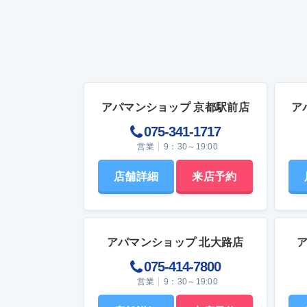
oリストで管理する 5-2. ライフラインの手
で、引
続きは余裕を持ってしておく 5-3. 荷造りは
っては
使用頻度の低いものから始める まとめ 一
う。 ただし、敷金や礼金が設定されていな
人暮らしの引っ越しでやることについてよ
い場合
くある質問 Q1． 引っ越し準備は何日前か
的な物
ら始めるべきですか？ Q2． 住民票を移さ
用が軽
ないとどうなりますか？ Q3． ガス開栓の
去時の
立ち会いは本人でないとダメですか？ 【S
もある
アパマンショップ 京都駅前店
ア
TEP1】物件決定～2週間前までにやること
注意が必要です。
リスト 一人暮らしの引っ越しはまず、業者
本来ど
075-341-1717
の手配と現住居の解約手続きから行いまし
た貸主
営業
9：30～19:00
ょう。ここでは、物件決定後から2週間前ま
整理し
でにやることをリストで整理します。引っ
る際に
越し業者の相見積もりと予約 引っ越し費用
きます
店舗詳細
来店予約
を適正に抑えるためには、必ず相見積もり
ぞれの
を取りましょう。少なくとも3社以上を比較
介敷金
すると、料金の相場感がつかめるだけでな
貸借契
く、サービス内容の違いも見えてきます。
であり
効率よく進めたい場合は、一度の入力で複
す。 敷金 賃料の滞納や退去時の原状回復
アパマンショップ 北大路店
数社へ依頼できる一括見積もりサイトも活
費用に
075-414-7800
用できます。ただし、提示された最安値だ
る担保
けで判断するのではなく、料金の内訳や追
終了し
営業
9：30～19:00
加費用の有無、希望日に対応可能か、段ボ
られて
ールの提供や家具の設置といったオプショ
未払い