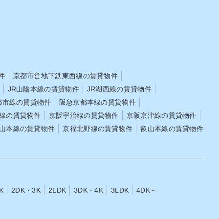
近くに
く、室内環境を整える一助となります。 日
差しによって室内の温度が保たれる 暖房の
ペース
使用開始を遅らせられる 夕方以降の冷え込
ため、
みを和らげられる このように、西向き物件
原則とし
では冬の日差しを活かすことで、自然な形
で暖房効果を得られます。夏場は洗濯物が
の管理
乾きやすい 西向き物件では、夏場の午後に
、
日差しが入り、室温が上昇します。その影
件
京都市営地下鉄東西線の賃貸物件
でも問
響で、室内やベランダの空気が乾いた状態
になり、洗濯物の水分が蒸発しやすい環境
JR山陰本線の賃貸物件
JR湖西線の賃貸物件
状態を
が整います。このため、午後に干した洗濯
都市線の賃貸物件
阪急京都本線の賃貸物件
ておきた
物が、夕方までに乾くケースが見られま
す。 日差しと室温の影響で乾燥が進む 午
線の賃貸物件
京阪宇治線の賃貸物件
京阪京津線の賃貸物件
ットの略
後に干しても湿気がこもりにくい 室内干し
山本線の賃貸物件
京福北野線の賃貸物件
叡山本線の賃貸物件
でも日が当たる場所では乾燥が進む このよ
いた部
うに、西向き物件では夏場の気候と日当た
ます。
りが重なり、洗濯に関する負担を軽減でき
代表的
る点もメリットの一つです。西向き物件の
にも分か
日当たりによるデメリット 西向きの住まい
は、午後から夕方にかけて光を取り込むと
lose
いう特徴がある一方で、その日差しが室内
K
2DK・3K
2LDK
3DK・4K
3LDK
4DK～
環境に影響することもあります。時間帯や
く、季
季節によっては、明るさや室温が生活の負
て収納
担になることがあります。 これは、西向き