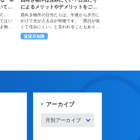
いても
によるメリットやデメリットをご紹
介
IC」
西向き物件の日当たりは、午後から夕方に
かけて光が入る点が特徴です。「西日が強
ま物件
くて住みにくい」と言われることもありま
はない
すが、日当たりの特性を理解し、生活リズ
賃貸豆知識
ムに合えば、照明や暖房を無理なく抑えら
じ方
れる住まいになります。 たしかに、夏場は
ます。
日差しの影響で室内が暑くなったり、眩し
多い
さを感じたりすることがあります。一方
をわかり
で、午後から自然光が入ることで照明の使
の部屋
用を抑えられるほか、冬場には西日によっ
きるよ
て室内が暖まり、暖房効率が高まるケース
次 1.
も見られます。 大切なのは、西向きという
条件だけで良し悪しを判断しないことで
す。メリットとデメリットの両方を整理
し、自分の生活リズムに合うかどうかを考
アーカイブ
えることで、納得のいく住まい選びにつな
がります。 本記事では、西向き物件の日当
かける
たりの特徴を整理しながら、賃貸物件選び
の判断に役立つポイントを分かりやすくお
伝えします。 目次 1. 西向き物件とは 1-1.
西向き物件の日当たりの特徴 2. 西向き物件
の日当たりによるメリット 2-1. 電気代節約