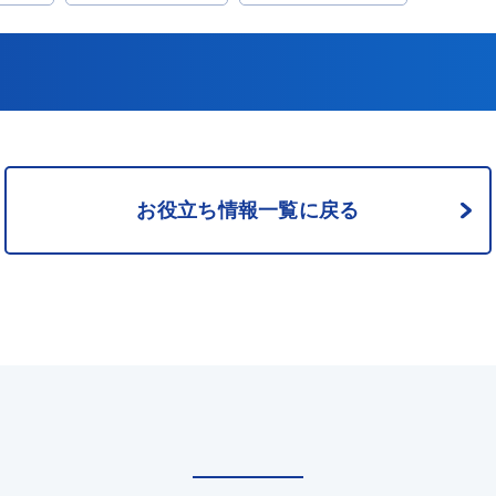
2. 貸主が敷金礼金をなし
略語が分からないまま契約しても問
し物件の4つのデ
ませんか？ 間取りに書かれているMBと
る費用が高
は？ MBとは「メーターボックス（Meter B
がある 2-2. 家賃や管理費が
ox）」の略で、電気・ガス・水道
く設定されている 2-3. 保証会社
ーター類を収納するスペースのこと
必要な場合がある 2-4. そもそも
ここからは、MBの具体的な役割や
 敷金礼金なし物件を借り
所、混同しやすい「PS」「UB」と
えておくべきポイント 3-1. 退去
を解説します。メーターボックスの
確認する 3-2. 初期費用の内
設置場所 MBとは「メーターボックス（Me
お役立ち情報一覧に戻る
違約金が設定されていな
ter Box）」の略で、電気・ガス・
礼金なしが向いている
の使用量を計測するメーター類をま
じめ決まっ
収納しているスペースのことを指し
ことを優先
検針員が数値を確認したり、設備点
の費用を確
ったりするために設置されている重
で検討したい人 まとめ 敷金礼
備です。 設置場所として多いのは、玄関横
件に関するよくある質問 Q1． 敷
の共用廊下側や、玄関扉の近くの壁
なし物件は、結果的に割高になるこ
す。マンションやアパートでは、外
か？ Q2． 敷金礼金なし物
認しやすい位置に設けられているケ
ぶとき、最低限どこを確認すべきで
ほとんどです。 メーターボックスは、区分
所有法上の共用部分に該当するのが
とは、賃貸借契約時に敷金や礼金の
です。そのため、入居者が私物を置
を求められない賃貸物件のことで
り、独自に使用したりすることはで
期費用を抑えられる点が大きな特徴
ん。特に部屋の鍵などの貴重品を置