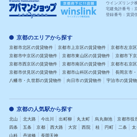
も予告期間分の家賃が発生するため、注意
のリス
ウインズリンク
が必要です。 月極駐車場や駐輪場、インタ
の分、
宅建免許番号：京
ーネット回線などの付帯契約がある場合
時の精
登録番号：賃貸住
は、それぞれ個別に解約が必要です。退去
したり
に関わる契約を一度リストアップし、漏れ
社の利
なく手続きを進めましょう。関連記事：賃
のリス
貸退去の連絡はいつまでに誰にすべき？退
す。 敷金礼金なし物件は、単に「安く貸
京都のエリアから探す
去までの流れや注意点について解説粗大ゴ
す」た
京都市北区の賃貸物件
京都市上京区の賃貸物件
京都市左京
ミの処分と不用品の整理 粗大ゴミや不用品
募集戦
の処分は、物件が決まった段階ですぐに着
は、初
京都市中京区の賃貸物件
京都市東山区の賃貸物件
京都市下
手しましょう。自治体の回収サービスは予
全体を
京都市西京区の賃貸物件
京都市南区の賃貸物件
京都市右京
約制で、収集日が数週間先になることもあ
かどう
るためです。「新居で使うかどうか」を基
敷金礼金
京都市伏見区の賃貸物件
京都市山科区の賃貸物件
長岡京市
準に判断し、迷うものは思い切って整理し
礼金な
八幡市・久世郡の賃貸物件
向日市の賃貸物件
宇治市の賃貸
ましょう。 粗大ゴミの処分方法は、自治体
安さだ
の回収サービスを利用するか、民間の回収
どのよ
業者へ依頼するかの2通りです。自治体回収
ことが
は比較的安価ですが予約制で、収集日も限
賃設定
られています。収集日が2〜4週間先になる
るケー
京都の人気駅から探す
こともあり、申し込みが遅れると引っ越し
ると、
日に間に合わなくなってしまうこと
性があります。 こ
北山
北大路
今出川
出町柳
丸太町
烏丸御池
京都市役
も......。そうならないためにも、物件が決
件で特
四条
五条
京都
西大路
大宮
西院
桂
円町
二条
太
まった段階で確認しておくと安心です。 一
ットを
方、まだ使える家具や家電は、フリマアプ
順に確
山科
丹波橋
長岡天神