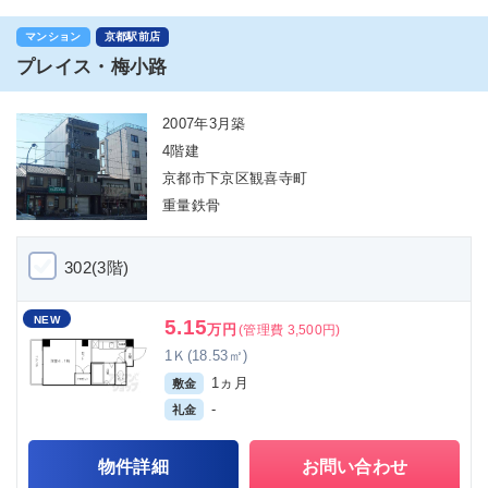
マンション
京都駅前店
プレイス・梅小路
2007年3月築
4階建
京都市下京区観喜寺町
重量鉄骨
302(3階)
NEW
5.15
万円
(管理費 3,500円)
1Ｋ(18.53㎡)
1ヵ月
敷金
-
礼金
物件詳細
お問い合わせ