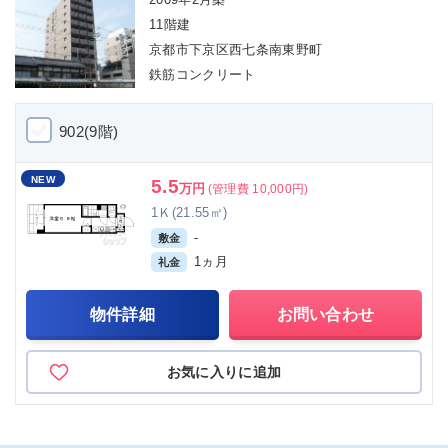
11階建
京都市下京区西七条南東野町
鉄筋コンクリート
902(9階)
NEW
5.5
万円
(管理費 10,000円)
1Ｋ(21.55㎡)
-
敷金
1ヵ月
礼金
物件詳細
お問い合わせ
お気に入りに追加