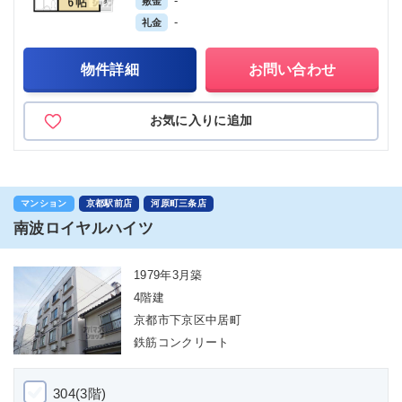
-
敷金
-
礼金
物件詳細
お問い合わせ
お気に入りに追加
マンション
京都駅前店
河原町三条店
南波ロイヤルハイツ
1979年3月築
4階建
京都市下京区中居町
鉄筋コンクリート
304(3階)