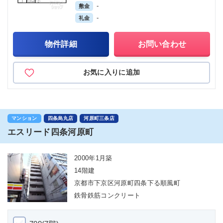
-
敷金
-
礼金
物件詳細
お問い合わせ
お気に入りに追加
マンション
四条烏丸店
河原町三条店
エスリード四条河原町
2000年1月築
14階建
京都市下京区河原町四条下る順風町
鉄骨鉄筋コンクリート