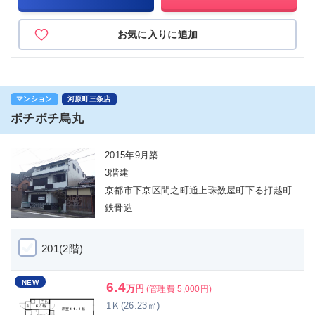
お気に入りに追加
マンション
河原町三条店
ボチボチ烏丸
2015年9月築
3階建
京都市下京区間之町通上珠数屋町下る打越町
鉄骨造
201(2階)
NEW
6.4
万円
(管理費 5,000円)
1Ｋ(26.23㎡)