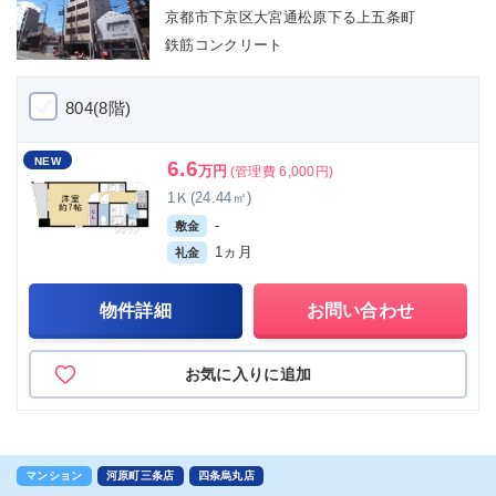
京都市下京区大宮通松原下る上五条町
鉄筋コンクリート
804(8階)
NEW
6.6
万円
(管理費 6,000円)
1Ｋ(24.44㎡)
-
敷金
1ヵ月
礼金
物件詳細
お問い合わせ
お気に入りに追加
マンション
河原町三条店
四条烏丸店