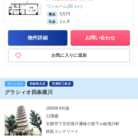
ワンルーム(30.1㎡)
5万円
敷金
1ヵ月
礼金
物件詳細
お問い合わせ
お気に入りに追加
マンション
四条烏丸店
河原町三条店
グラシィオ四条堀川
1983年9月築
11階建
京都市下京区堀川通綾小路下ル綾堀川町
鉄筋コンクリート