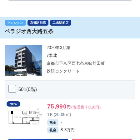
マンション
京都駅前店
二条駅前店
ベラジオ西大路五条
2020年3月築
7階建
京都市下京区西七条東御前田町
鉄筋コンクリート
601(6階)
NEW
75,990
円
(管理費 7,010円)
1Ｋ(28.06㎡)
-
敷金
8.3万円
礼金