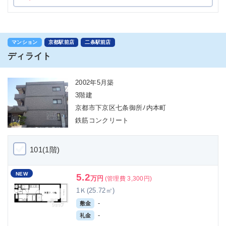
マンション
京都駅前店
二条駅前店
ディライト
2002年5月築
3階建
京都市下京区七条御所ﾉ内本町
鉄筋コンクリート
101(1階)
NEW
5.2
万円
(管理費 3,300円)
1Ｋ(25.72㎡)
-
敷金
-
礼金