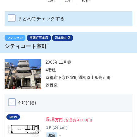
10件
20件
30件
まとめてチェックする
マンション
河原町三条店
四条烏丸店
シティコート室町
2003年11月築
4階建
京都市下京区室町通松原上ル高辻町
鉄骨造
404(4階)
NEW
5.8
万円
(管理費 4,000円)
1Ｋ(24.1㎡)
-
敷金