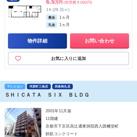
6.5
万円
(管理費 9,000円)
1Ｋ(29.31㎡)
1ヵ月
敷金
1ヵ月
礼金
物件詳細
お問い合わせ
お気に入りに追加
マンション
河原町三条店
四条烏丸店
ＳＨＩＣＡＴＡ ＳＩＸ ＢＬＤＧ
2001年11月築
11階建
京都市下京区高辻通東洞院西入因幡堂町
鉄筋コンクリート