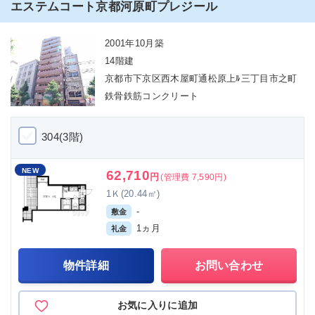
エステムコート京都河原町プレジール
2001年10月築
14階建
京都市下京区西木屋町通松原上ﾙ三丁目市之町
鉄骨鉄筋コンクリート
304(3階)
NEW
62,710
円
(管理費 7,590円)
1Ｋ(20.44㎡)
-
敷金
1ヵ月
礼金
物件詳細
お問い合わせ
お気に入りに追加