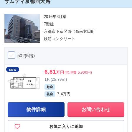
サムティ京都西大路
2016年3月築
7階建
京都市下京区西七条南衣田町
鉄筋コンクリート
502(5階)
NEW
6.81
万円
(管理費 5,900円)
1Ｋ(25.79㎡)
-
敷金
7.4万円
礼金
物件詳細
お問い合わせ
お気に入りに追加