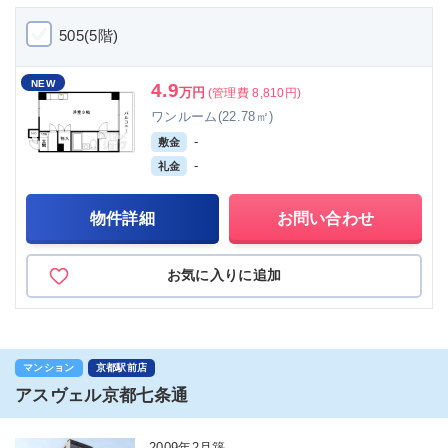
505(5階)
NEW
4.9
万円
(管理費 8,810円)
ワンルーム(22.78㎡)
-
敷金
-
礼金
物件詳細
お問い合わせ
お気に入りに追加
マンション
京都駅前店
アスヴェル京都七条通
2009年2月築