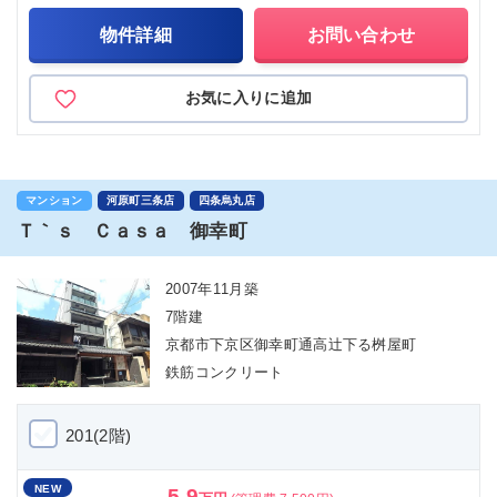
物件詳細
お問い合わせ
お気に入りに追加
マンション
河原町三条店
四条烏丸店
Ｔ｀ｓ Ｃａｓａ 御幸町
2007年11月築
7階建
京都市下京区御幸町通高辻下る桝屋町
鉄筋コンクリート
201(2階)
NEW
5.9