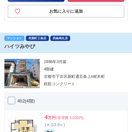
お気に入りに追加
マンション
河原町三条店
四条烏丸店
ハイツみやび
1986年3月築
4階建
京都市下京区新町通五条上ﾙ材木町
鉄筋コンクリート
402(4階)
4
万円
(管理費 3,000円)
1Ｋ(13.8㎡)