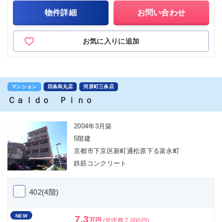
物件詳細
お問い合わせ
お気に入りに追加
マンション
四条烏丸店
河原町三条店
Ｃａｌｄｏ Ｐｉｎｏ
2004年3月築
5階建
京都市下京区新町通松原下る富永町
鉄筋コンクリート
402(4階)
NEW
7.3
万円
(管理費 7,000円)