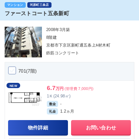
マンション
河原町三条店
ファーストコート五条新町
2008年3月築
8階建
京都市下京区新町通五条上ﾙ材木町
鉄筋コンクリート
701(7階)
NEW
6.7
万円
(管理費 7,000円)
1Ｋ(24.98㎡)
-
敷金
1.2ヵ月
礼金
物件詳細
お問い合わせ