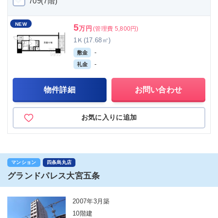
709(7階)
NEW
5
万円
(管理費 5,800円)
1Ｋ(17.68㎡)
-
敷金
-
礼金
物件詳細
お問い合わせ
お気に入りに追加
マンション
四条烏丸店
グランドパレス大宮五条
2007年3月築
10階建