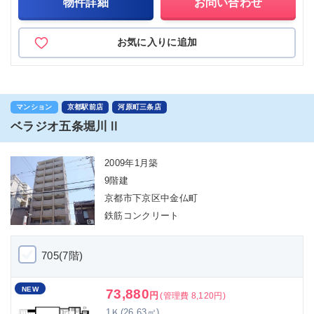
物件詳細
お問い合わせ
お気に入りに追加
マンション
京都駅前店
河原町三条店
ベラジオ五条堀川Ⅱ
2009年1月築
9階建
京都市下京区中金仏町
鉄筋コンクリート
705(7階)
NEW
73,880
円
(管理費 8,120円)
1Ｋ(26.63㎡)