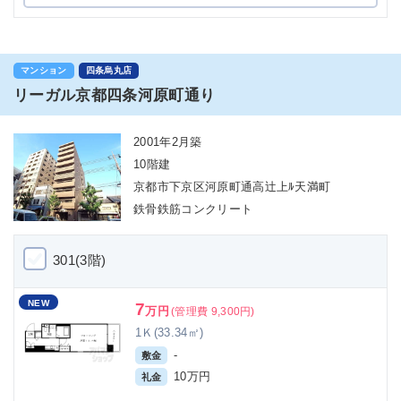
マンション
四条烏丸店
リーガル京都四条河原町通り
2001年2月築
10階建
京都市下京区河原町通高辻上ﾙ天満町
鉄骨鉄筋コンクリート
301(3階)
NEW
7
万円
(管理費 9,300円)
1Ｋ(33.34㎡)
-
敷金
10万円
礼金