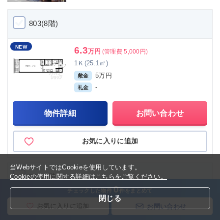
803(8階)
NEW
6.3
万円
(管理費 5,000円)
1Ｋ(25.1㎡)
5万円
敷金
-
礼金
物件詳細
お問い合わせ
お気に入りに追加
当WebサイトではCookieを使用しています。
802(8階)
Cookieの使用に関する詳細はこちらをご覧ください。
0
チェックした物件
件をまとめて
閉じる
NEW
6.3
万円
(管理費 7,000円)
お気に入りに追加
お問い合わせ
1Ｋ(25.1㎡)