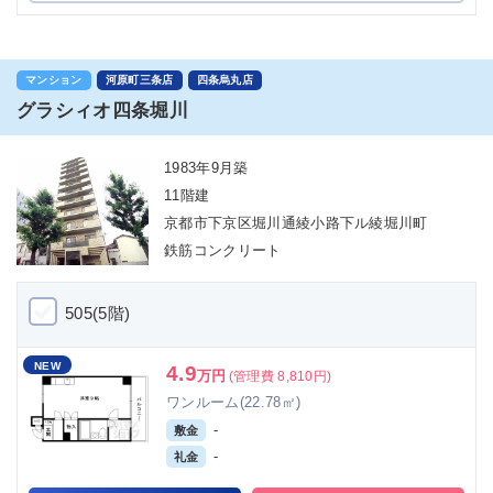
マンション
河原町三条店
四条烏丸店
グラシィオ四条堀川
1983年9月築
11階建
京都市下京区堀川通綾小路下ル綾堀川町
鉄筋コンクリート
505(5階)
NEW
4.9
万円
(管理費 8,810円)
ワンルーム(22.78㎡)
-
敷金
-
礼金