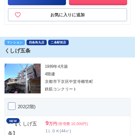
お気に入りに追加
マンション
四条烏丸店
二条駅前店
くしげ五条
1989年4月築
4階建
京都市下京区中堂寺櫛笥町
鉄筋コンクリート
202(2階)
NEW
9
万円
(管理費 10,000円)
1ＬＤＫ(44㎡)