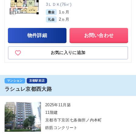
3ＬＤＫ(76㎡)
1ヵ月
敷金
2ヵ月
礼金
物件詳細
お問い合わせ
お気に入りに追加
マンション
京都駅前店
ラシュレ京都西大路
2025年11月築
11階建
京都市下京区七条御所ノ内本町
鉄筋コンクリート