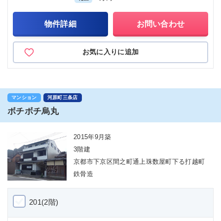
物件詳細
お問い合わせ
お気に入りに追加
マンション
河原町三条店
ボチボチ烏丸
2015年9月築
3階建
京都市下京区間之町通上珠数屋町下る打越町
鉄骨造
201(2階)