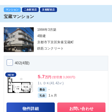
マンション
二条駅前店
京都駅前店
宝蔵マンション
1984年3月築
4階建
京都市下京区朱雀宝蔵町
鉄筋コンクリート
402(4階)
NEW
5.7
万円
(管理費 3,000円)
1ＬＤＫ(41.42㎡)
-
敷金
1ヵ月
礼金
物件詳細
お問い合わせ