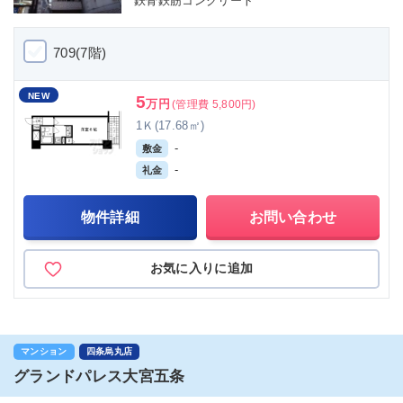
鉄骨鉄筋コンクリート
709(7階)
NEW
5
万円
(管理費 5,800円)
1Ｋ(17.68㎡)
-
敷金
-
礼金
物件詳細
お問い合わせ
お気に入りに追加
マンション
四条烏丸店
グランドパレス大宮五条