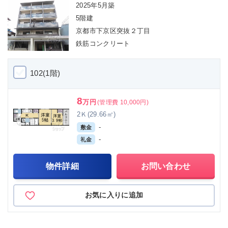
2025年5月築
5階建
京都市下京区突抜２丁目
鉄筋コンクリート
102(1階)
8
万円
(管理費 10,000円)
2Ｋ(29.66㎡)
-
敷金
-
礼金
物件詳細
お問い合わせ
お気に入りに追加