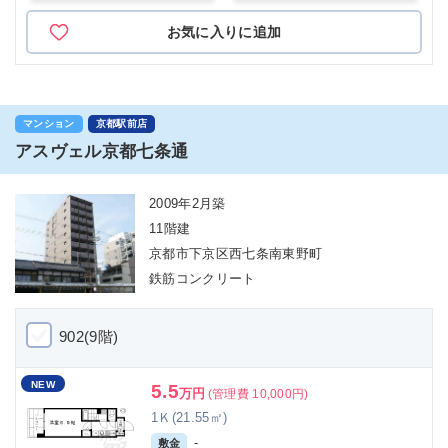
お気に入りに追加
マンション
京都駅前店
アスヴェル京都七条通
2009年2月築
11階建
京都市下京区西七条南東野町
鉄筋コンクリート
902(9階)
NEW
5.5
万円
(管理費 10,000円)
1Ｋ(21.55㎡)
-
敷金