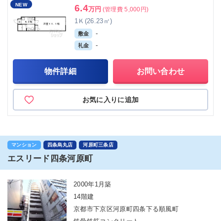
NEW
6.4
万円
(管理費 5,000円)
1Ｋ(26.23㎡)
-
敷金
-
礼金
物件詳細
お問い合わせ
お気に入りに追加
マンション
四条烏丸店
河原町三条店
エスリード四条河原町
2000年1月築
14階建
京都市下京区河原町四条下る順風町