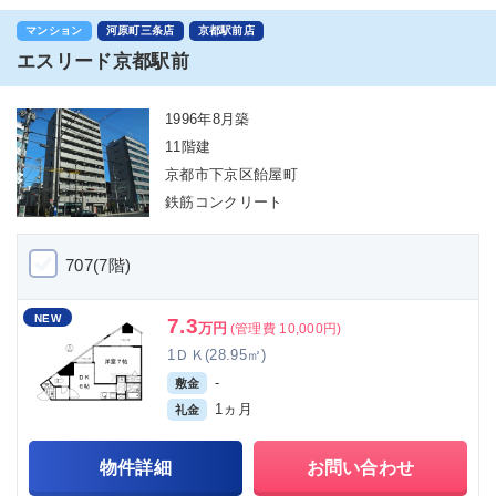
マンション
河原町三条店
京都駅前店
エスリード京都駅前
1996年8月築
11階建
京都市下京区飴屋町
鉄筋コンクリート
707(7階)
NEW
7.3
万円
(管理費 10,000円)
1ＤＫ(28.95㎡)
-
敷金
1ヵ月
礼金
物件詳細
お問い合わせ