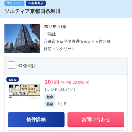
マンション
四条烏丸店
ソルティア京都四条堀川
2024年2月築
11階建
京都市下京区堀川通仏光寺下る吉水町
鉄筋コンクリート
603(6階)
NEW
10
万円
(管理費 20,000円)
1ＬＤＫ(33.24㎡)
-
敷金
1ヵ月
礼金
物件詳細
お問い合わせ