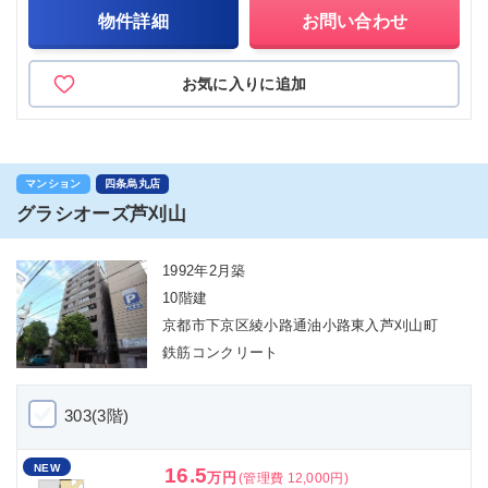
物件詳細
お問い合わせ
お気に入りに追加
マンション
四条烏丸店
グラシオーズ芦刈山
1992年2月築
10階建
京都市下京区綾小路通油小路東入芦刈山町
鉄筋コンクリート
303(3階)
NEW
16.5
万円
(管理費 12,000円)