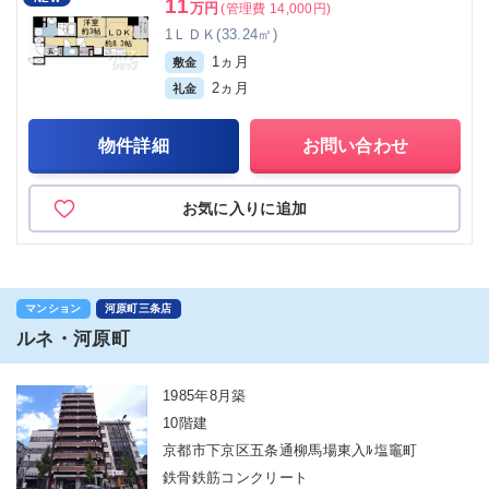
11
万円
(管理費 14,000円)
1ＬＤＫ(33.24㎡)
1ヵ月
敷金
2ヵ月
礼金
物件詳細
お問い合わせ
お気に入りに追加
マンション
河原町三条店
ルネ・河原町
1985年8月築
10階建
京都市下京区五条通柳馬場東入ﾙ塩竈町
鉄骨鉄筋コンクリート