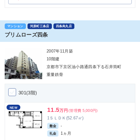
マンション
河原町三条店
四条烏丸店
プリムローズ四条
2007年11月築
10階建
京都市下京区油小路通四条下る石井筒町
重量鉄骨
301(3階)
NEW
11.5
万円
(管理費 5,000円)
1ＳＬＤＫ(52.67㎡)
-
敷金
1ヵ月
礼金