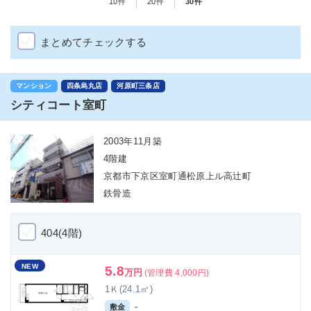
10件
20件
30件
まとめてチェックする
マンション
四条烏丸店
河原町三条店
シティコート室町
2003年11月築
4階建
京都市下京区室町通松原上ル高辻町
鉄骨造
404(4階)
NEW
5.8
万円
(管理費 4,000円)
1Ｋ(24.1㎡)
-
敷金