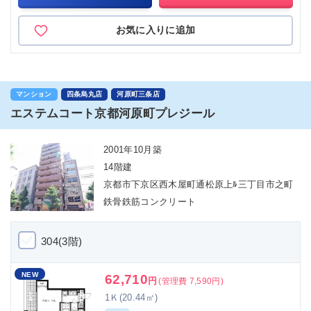
お気に入りに追加
マンション
四条烏丸店
河原町三条店
エステムコート京都河原町プレジール
2001年10月築
14階建
京都市下京区西木屋町通松原上ﾙ三丁目市之町
鉄骨鉄筋コンクリート
304(3階)
NEW
62,710
円
(管理費 7,590円)
1Ｋ(20.44㎡)