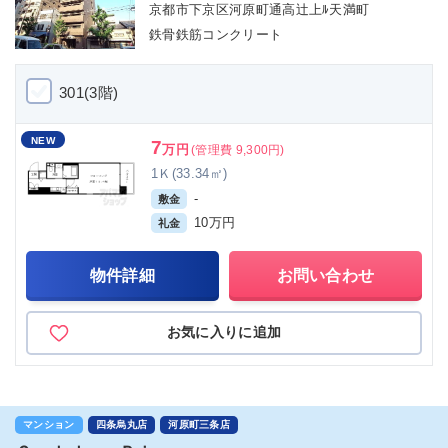
京都市下京区河原町通高辻上ﾙ天満町
鉄骨鉄筋コンクリート
301(3階)
NEW
7
万円
(管理費 9,300円)
1Ｋ(33.34㎡)
-
敷金
10万円
礼金
物件詳細
お問い合わせ
お気に入りに追加
マンション
四条烏丸店
河原町三条店