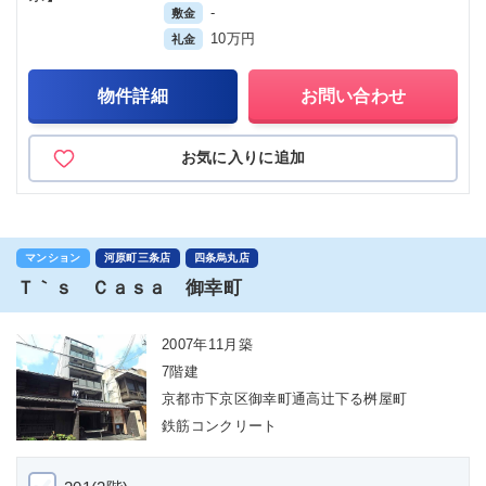
-
敷金
10万円
礼金
物件詳細
お問い合わせ
お気に入りに追加
マンション
河原町三条店
四条烏丸店
Ｔ｀ｓ Ｃａｓａ 御幸町
2007年11月築
7階建
京都市下京区御幸町通高辻下る桝屋町
鉄筋コンクリート