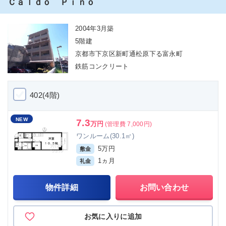
Ｃａｌｄｏ Ｐｉｎｏ
2004年3月築
5階建
京都市下京区新町通松原下る富永町
鉄筋コンクリート
402(4階)
NEW
7.3
万円
(管理費 7,000円)
ワンルーム(30.1㎡)
5万円
敷金
1ヵ月
礼金
物件詳細
お問い合わせ
お気に入りに追加