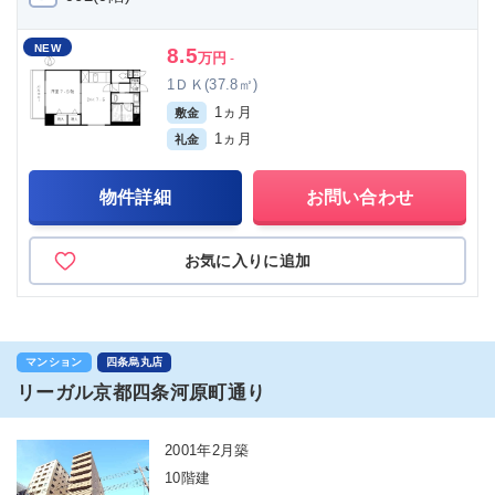
NEW
8.5
万円
-
1ＤＫ(37.8㎡)
1ヵ月
敷金
1ヵ月
礼金
物件詳細
お問い合わせ
お気に入りに追加
マンション
四条烏丸店
リーガル京都四条河原町通り
2001年2月築
10階建