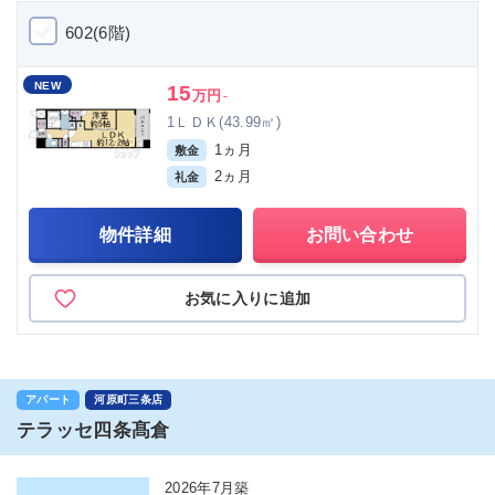
602(6階)
NEW
15
万円
-
1ＬＤＫ(43.99㎡)
1ヵ月
敷金
2ヵ月
礼金
物件詳細
お問い合わせ
お気に入りに追加
アパート
河原町三条店
テラッセ四条髙倉
2026年7月築