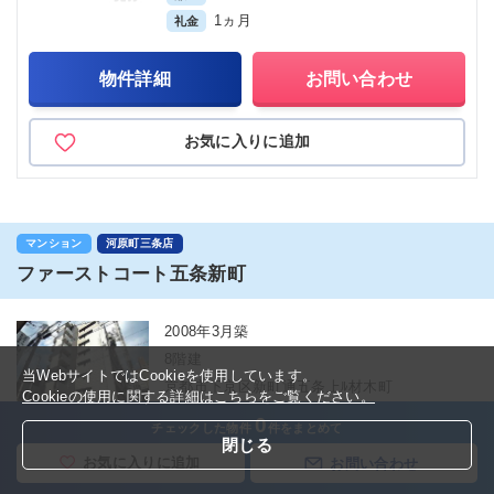
1ヵ月
礼金
物件詳細
お問い合わせ
お気に入りに追加
マンション
河原町三条店
ファーストコート五条新町
2008年3月築
8階建
当WebサイトではCookieを使用しています。
京都市下京区新町通五条上ﾙ材木町
Cookieの使用に関する詳細はこちらをご覧ください。
鉄筋コンクリート
0
チェックした物件
件をまとめて
閉じる
お気に入りに追加
お問い合わせ
701(7階)