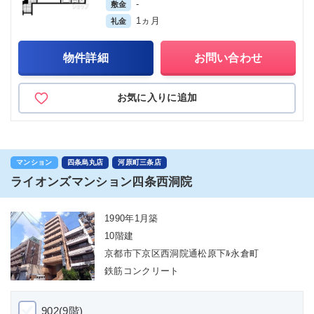
-
敷金
1ヵ月
礼金
物件詳細
お問い合わせ
お気に入りに追加
マンション
四条烏丸店
河原町三条店
ライオンズマンション四条西洞院
1990年1月築
10階建
京都市下京区西洞院通松原下ﾙ永倉町
鉄筋コンクリート
902(9階)