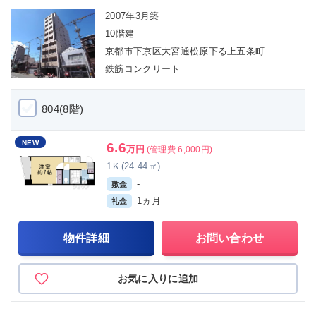
2007年3月築
10階建
京都市下京区大宮通松原下る上五条町
鉄筋コンクリート
804(8階)
NEW
6.6
万円
(管理費 6,000円)
1Ｋ(24.44㎡)
-
敷金
1ヵ月
礼金
物件詳細
お問い合わせ
お気に入りに追加