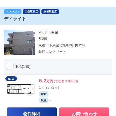
マンション
二条駅前店
京都駅前店
ディライト
2002年5月築
3階建
京都市下京区七条御所ﾉ内本町
鉄筋コンクリート
101(1階)
NEW
5.2
万円
(管理費 3,300円)
1Ｋ(25.72㎡)
-
敷金
-
礼金
物件詳細
お問い合わせ