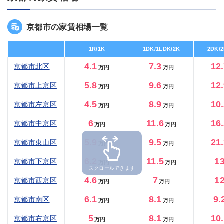
京都市の家賃相場一覧
1R/1K
1DK/1LDK/2K
2DK/
4.1
7.3
12
京都市北区
万円
万円
5.8
9.6
12
京都市上京区
万円
万円
4.5
8.9
10
京都市左京区
万円
万円
6
11.6
16
京都市中京区
万円
万円
5.9
9.5
21
京都市東山区
万円
万円
6.2
11.5
1
京都市下京区
万円
万円
スクロールできます
4.6
7
1
京都市西京区
万円
万円
6.1
8.1
9.
京都市南区
万円
万円
5
8.1
10
京都市右京区
万円
万円