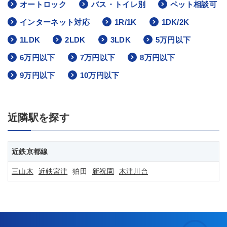
オートロック
バス・トイレ別
ペット相談可
インターネット対応
1R/1K
1DK/2K
1LDK
2LDK
3LDK
5万円以下
6万円以下
7万円以下
8万円以下
9万円以下
10万円以下
近隣駅を探す
近鉄京都線
三山木
近鉄宮津
狛田
新祝園
木津川台