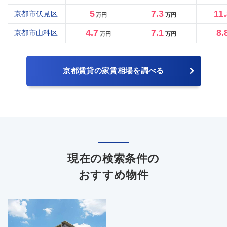
5
7.3
11
京都市伏見区
万円
万円
4.7
7.1
8.
京都市山科区
万円
万円
京都賃貸の家賃相場を調べる
現在の検索条件の
おすすめ物件