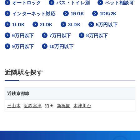
オートロック
バス・トイレ別
ペット相談可
インターネット対応
1R/1K
1DK/2K
1LDK
2LDK
3LDK
5万円以下
6万円以下
7万円以下
8万円以下
9万円以下
10万円以下
近隣駅を探す
近鉄京都線
三山木
近鉄宮津
狛田
新祝園
木津川台