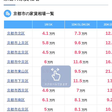
京都市の家賃相場一覧
1R/1K
1DK/1LDK/2K
2DK/
4.1
7.3
12
京都市北区
万円
万円
5.8
9.6
12
京都市上京区
万円
万円
4.5
8.9
10
京都市左京区
万円
万円
6
11.6
16
京都市中京区
万円
万円
5.9
9.5
21
京都市東山区
万円
万円
6.2
11.5
1
京都市下京区
万円
万円
スクロールできます
4.6
7
1
京都市西京区
万円
万円
6.1
8.1
9.
京都市南区
万円
万円
5
8.1
10
京都市右京区
万円
万円