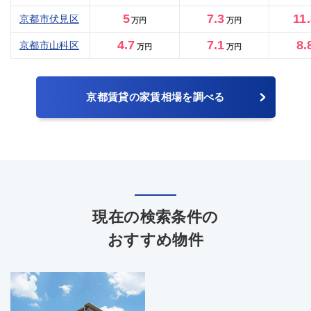
5
7.3
11
京都市伏見区
万円
万円
4.7
7.1
8.
京都市山科区
万円
万円
京都賃貸の家賃相場を調べる
現在の検索条件の
おすすめ物件