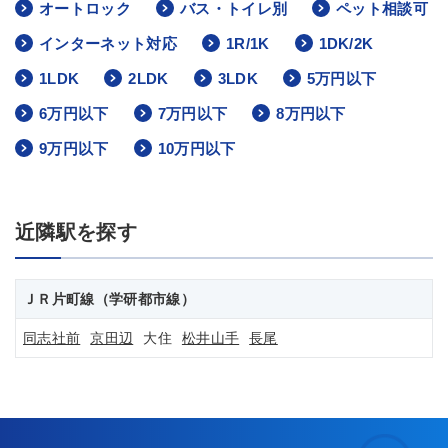
オートロック
バス・トイレ別
ペット相談可
インターネット対応
1R/1K
1DK/2K
1LDK
2LDK
3LDK
5万円以下
6万円以下
7万円以下
8万円以下
9万円以下
10万円以下
近隣駅を探す
ＪＲ片町線（学研都市線）
同志社前
京田辺
大住
松井山手
長尾