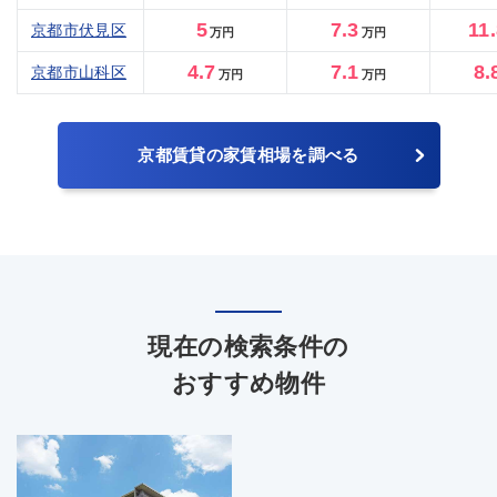
5
7.3
11
京都市伏見区
万円
万円
4.7
7.1
8.
京都市山科区
万円
万円
京都賃貸の家賃相場を調べる
現在の検索条件の
おすすめ物件