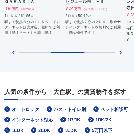
セジュールＭ －Ⅱ
レオネクストサザンガーデン
7.2
寺田
万円
(管理費 6,000円)
7.2
万円
2ＤＫ / 50.42㎡
(管理費 8,000円)
イン
駅まで徒歩７分の２ＤＫ 敷金ナ
1Ｋ / 20.44㎡
ご利
シインターネットを無料でご利用
寺田エリアの１Ｋ物件！ 敷金、
可能な物件です！
礼金ナシ！周辺環境が良いです
よ！
人気の条件から「大住駅」の賃貸物件を探す
オートロック
バス・トイレ別
ペット相談可
インターネット対応
1R/1K
1DK/2K
1LDK
2LDK
3LDK
5万円以下