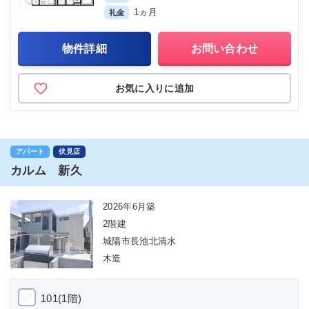
1ヵ月
礼金
物件詳細
お問い合わせ
お気に入りに追加
アパート
伏見店
カルム 新久
2026年6月築
2階建
城陽市長池北清水
木造
101(1階)