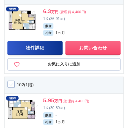
NEW
6.3
万円
(管理費 4,400円)
1Ｋ(36.91㎡)
-
敷金
1ヵ月
礼金
物件詳細
お問い合わせ
お気に入りに追加
102(1階)
NEW
5.95
万円
(管理費 4,400円)
1Ｋ(30.89㎡)
-
敷金
1ヵ月
礼金