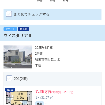
10件
20件
30件
まとめてチェックする
アパート
伏見店
ウィスタリアⅡ
2025年8月築
2階建
城陽市寺田乾出北
木造
201(2階)
NEW
7.25
万円
(管理費 5,200円)
1Ｋ(31.97㎡)
-
敷金