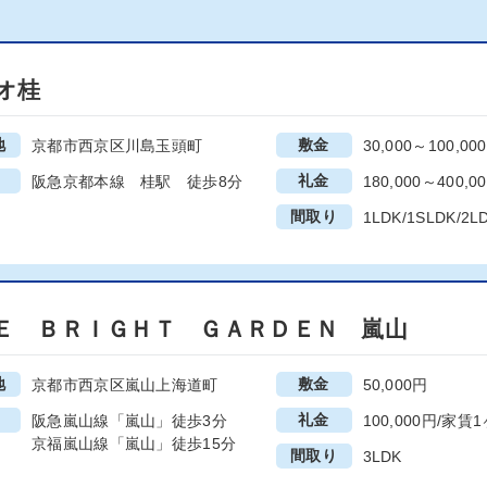
オ桂
地
敷金
京都市西京区川島玉頭町
30,000～100,00
礼金
阪急京都本線 桂駅 徒歩8分
180,000～400,0
間取り
1LDK/1SLDK/2L
Ｅ ＢＲＩＧＨＴ ＧＡＲＤＥＮ 嵐山
地
敷金
京都市西京区嵐山上海道町
50,000円
礼金
阪急嵐山線「嵐山」徒歩3分
100,000円/家賃
京福嵐山線「嵐山」徒歩15分
間取り
3LDK