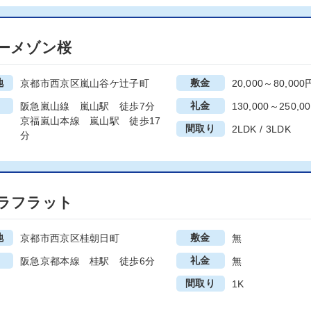
ーメゾン桜
地
敷金
京都市西京区嵐山谷ケ辻子町
20,000～80,000
礼金
阪急嵐山線 嵐山駅 徒歩7分
130,000～250,0
京福嵐山本線 嵐山駅 徒歩17
間取り
2LDK / 3LDK
分
ラフラット
地
敷金
京都市西京区桂朝日町
無
礼金
阪急京都本線 桂駅 徒歩6分
無
間取り
1K