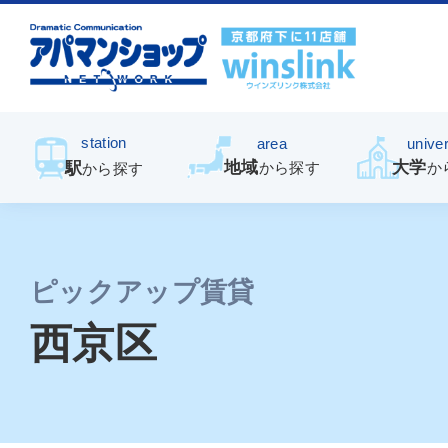
station
area
univer
地域
大学
駅
から探す
か
から探す
ピックアップ賃貸
西京区