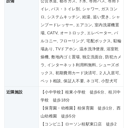
設備
公営水道, 都市ガス, 下水, 専用バス, 専用ト
イレ, バス・トイレ別, シャワー, ガスコン
ロ, システムキッチン, 給湯, 追い焚き, シャ
ンプードレッサー, エアコン, 室内洗濯機置
場, CATV, オートロック, エレベーター, バ
ルコニー, フローリング, 宅配ボックス, 駐輪
場あり, TVドアホン, 温水洗浄便座, 浴室乾
燥機, 敷地内ゴミ置場, 独立洗面台, 防犯カメ
ラ, インターネット利用料無料, シューズボ
ックス, 初期費用カード決済可, ２人入居可,
ペット相談, 保証人不要, ネコ可, 小型犬可
近隣施設
【小中学校】桂東小学校 徒歩6分、桂川中
学校 徒歩18分
【保育園・幼稚園】桂保育園 徒歩1分、西
山幼稚園 徒歩5分
【コンビニ】ローソン桂駅東口店 徒歩2