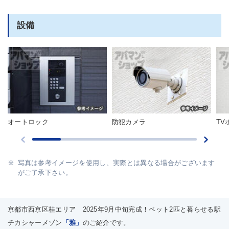
設備
オートロック
防犯カメラ
TV
写真は参考イメージを使用し、実際とは異なる場合がございます
がご了承下さい。
京都市西京区桂エリア 2025年9月中旬完成！ペット2匹と暮らせる駅
チカシャーメゾン
「雅」
のご紹介です。