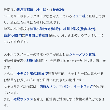
最寄りの
阪急京都線「桂」駅
へは
徒歩3分
。
ベーカリーやドラッグストアなどが入っている
ミュー桂
に直結してお
り、通勤にも生活にも便利な立地です。
学区の小中学校は
桂東小学校(徒歩6分)、桂川中学校(徒歩18分)
。
徒歩5分圏内
に
保育園と幼稚園
も揃い、お子さまのいるファミリーに
もおすすめです。
大手ハウスメーカーの積水ハウスが施工した
シャーメゾン賃貸
。
断熱性能が高い
ZEH-M
対応で、光熱費を抑えつつ一年中快適に過ごせ
ます。
さらに、
小型犬と猫の2匹まで
飼育が可能。ペットと一緒に暮らせる
お部屋をお探しの方にぜひ注目いただきたい物件です！
セキュリティ設備には、
防犯カメラ、TVホン、オートロック
を完備し
ています。
また、
宅配ボックス
も備え、配達員と対面せずに荷物の受取ができま
す。