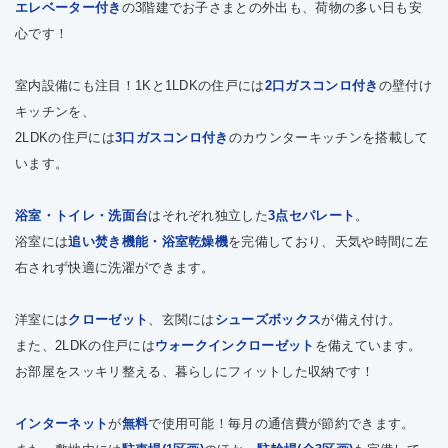
エレベーター付き
の3階建でお子さまとの外出も、荷物の多い日も安
心です！
室内設備にも注目！1Kと1LDKの住戸には
2口ガスコンロ付き
の壁付け
キッチンを、
2LDKの住戸には
3口ガスコンロ付き
のカウンターキッチンを搭載して
います。
浴室・トイレ・洗面台
はそれぞれ独立した
3点セパレート
。
浴室には
追い焚き機能・浴室乾燥機
を完備しており、天気や時間に左
右されず快適に洗濯ができます。
洋室には
クローゼット
、玄関には
シューズボックス
が備え付け。
また、2LDKの住戸には
ウォークインクローゼット
を備えています。
お部屋をスッキリ整える、暮らしにフィットした収納です！
インターネット
が
無料
で使用可能！毎月の通信費が節約できます。