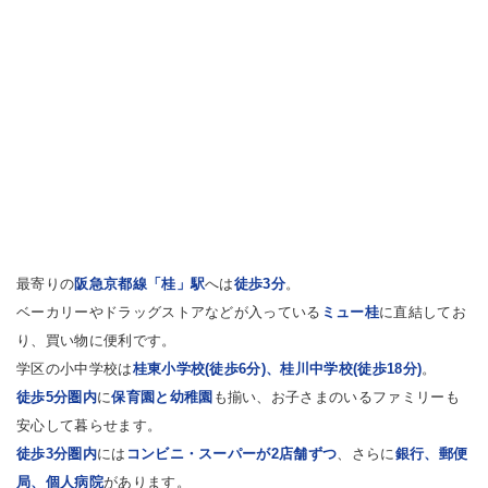
最寄りの
阪急京都線「桂」駅
へは
徒歩3分
。
ベーカリーやドラッグストアなどが入っている
ミュー桂
に直結してお
り、買い物に便利です。
学区の小中学校は
桂東小学校(徒歩6分)、桂川中学校(徒歩18分)
。
徒歩5分圏内
に
保育園と幼稚園
も揃い、お子さまのいるファミリーも
安心して暮らせます。
徒歩3分圏内
には
コンビニ・スーパーが2店舗ずつ
、さらに
銀行、郵便
局、個人病院
があります。