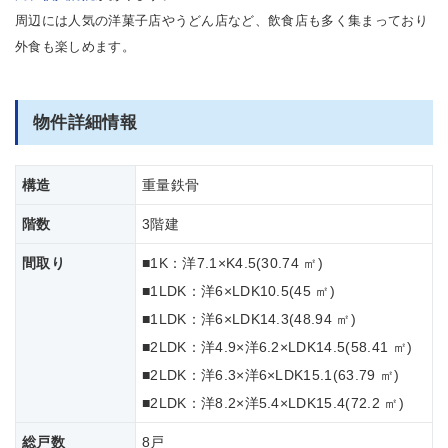
周辺には人気の洋菓子店やうどん店など、飲食店も多く集まっており
外食も楽しめます。
物件詳細情報
構造
重量鉄骨
階数
3階建
間取り
■1K：洋7.1×K4.5(30.74 ㎡)
■1LDK：洋6×LDK10.5(45 ㎡)
■1LDK：洋6×LDK14.3(48.94 ㎡)
■2LDK：洋4.9×洋6.2×LDK14.5(58.41 ㎡)
■2LDK：洋6.3×洋6×LDK15.1(63.79 ㎡)
■2LDK：洋8.2×洋5.4×LDK15.4(72.2 ㎡)
総戸数
8戸