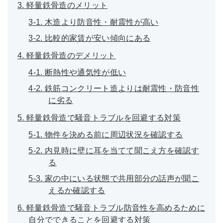
3. 軽量鉄骨造のメリット
3-1. 木造より防音性・耐震性が高い
3-2. 比較的家賃が安い傾向にある
4. 軽量鉄骨造のデメリット
4-1. 断熱性や通気性が低い
4-2. 鉄筋コンクリート造よりは耐震性・防音性
に劣る
5. 軽量鉄骨造で騒音トラブルを回避する対策
5-1. 物件を決める前に周辺状況を確認する
5-2. 内見時に壁に耳を当てて聞こえ方を確認す
る
5-3. 家の中にいる状態で共用部分の話声が聞こ
えるか確認する
6. 軽量鉄骨造で騒音トラブル防音性を高めるために
自分でできることを回避する対策