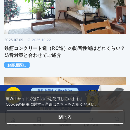
2025.07.09
2025.10.22
鉄筋コンクリート造（RC造）の防音性能はどれくらい？
防音対策と合わせてご紹介
お部屋探し
当WebサイトではCookieを使用しています。
Cookieの使用に関する詳細はこちらをご覧ください。
閉じる
検索
ホーム
保存条件
閲覧履歴
お気に入り