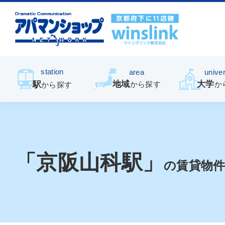
station
area
univer
地域
大学
駅
から探す
か
から探す
「京阪山科駅」
の賃貸物件