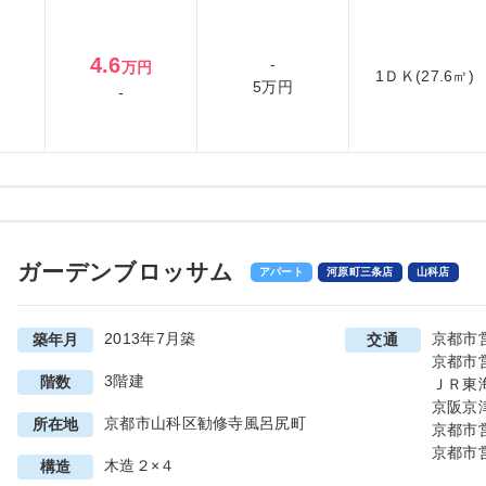
4.6
-
万円
1ＤＫ(27.6㎡)
5万円
-
ガーデンブロッサム
アパート
河原町三条店
山科店
2013年7月築
京都市
築年月
交通
京都市
3階建
階数
ＪＲ東
京阪京
京都市山科区勧修寺風呂尻町
所在地
京都市
京都市
木造２×４
構造