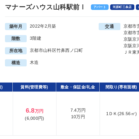
マナーズハウス山科駅前Ⅰ
アパート
河原町三条店
2022年2月築
京都市
築年月
交通
京都市
3階建
階数
京阪京
京阪京
京都市山科区竹鼻西ノ口町
所在地
ＪＲ東
木造
構造
)
賃料(管理費等)
敷金・保証金/礼金
間取り(専有面積)
6.8
7.4万円
万円
1ＤＫ(26.56㎡)
10万円
(6,000円)