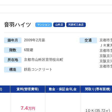
音羽ハイツ
マンション
山科店
河原町三条店
2009年2月築
京都市
築年月
交通
ＪＲ東
6階建
階数
京都市
京阪京
京都市山科区音羽役出町
所在地
京阪京
京都市
鉄筋コンクリート
構造
)
賃料(管理費等)
敷金・保証金/礼金
間取り(専有面積)
7.4
万円
1ＤＫ(35.72㎡)