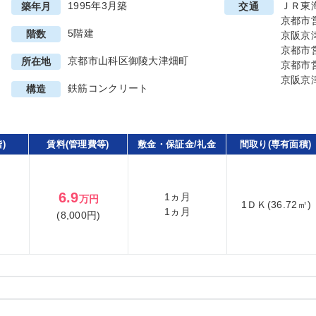
1995年3月築
ＪＲ東
築年月
交通
京都市
5階建
階数
京阪京
京都市
京都市山科区御陵大津畑町
所在地
京都市
京阪京
鉄筋コンクリート
構造
)
賃料(管理費等)
敷金・保証金/礼金
間取り(専有面積)
6.9
1ヵ月
万円
1ＤＫ(36.72㎡)
1ヵ月
(8,000円)