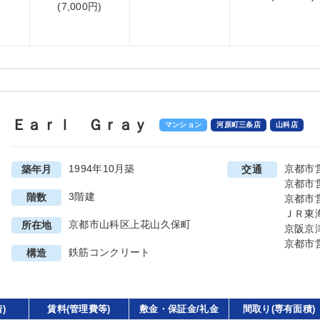
(7,000円)
Ｅａｒｌ Ｇｒａｙ
マンション
河原町三条店
山科店
1994年10月築
京都市
築年月
交通
京都市
3階建
階数
京都市
ＪＲ東
京都市山科区上花山久保町
所在地
京阪京
京都市
鉄筋コンクリート
構造
)
賃料(管理費等)
敷金・保証金/礼金
間取り(専有面積)