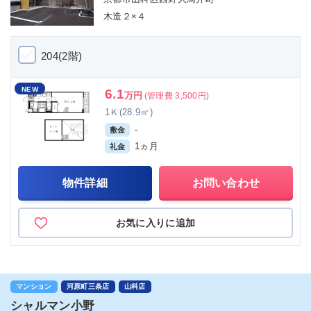
木造２×４
204(2階)
NEW
6.1
万円
(管理費 3,500円)
1Ｋ(28.9㎡)
-
敷金
1ヵ月
礼金
物件詳細
お問い合わせ
お気に入りに追加
マンション
河原町三条店
山科店
シャルマン小野