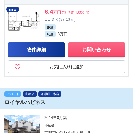
NEW
6.4
万円
(管理費 4,600円)
1ＬＤＫ(37.13㎡)
-
敷金
8万円
礼金
物件詳細
お問い合わせ
お気に入りに追加
アパート
山科店
河原町三条店
ロイヤルハピネス
2014年8月築
2階建
京都市山科区西野大鳥井町