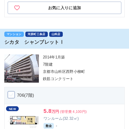
お気に入りに追加
マンション
河原町三条店
山科店
シカタ シャンブレットⅠ
2014年1月築
7階建
京都市山科区西野小柳町
鉄筋コンクリート
706(7階)
NEW
5.8
万円
(管理費 4,100円)
ワンルーム(32.32㎡)
-
敷金