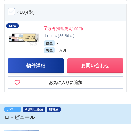
410(4階)
NEW
7
万円
(管理費 4,100円)
1ＬＤＫ(35.86㎡)
-
敷金
1ヵ月
礼金
物件詳細
お問い合わせ
お気に入りに追加
アパート
河原町三条店
山科店
ロ・ピュール