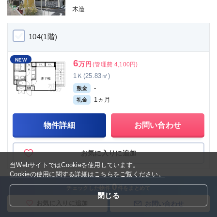
木造
104(1階)
NEW
6
万円
(管理費 4,100円)
1Ｋ(25.83㎡)
-
敷金
1ヵ月
礼金
物件詳細
お問い合わせ
お気に入りに追加
当WebサイトではCookieを使用しています。
Cookieの使用に関する詳細はこちらをご覧ください。
0
チェックした物件
件をまとめて
閉じる
マンション
山科店
河原町三条店
お気に入りに追加
お問い合わせ
ソレアード左義長