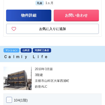
1ヵ月
礼金
物件詳細
お問い合わせ
お気に入りに追加
マンション
山科店
河原町三条店
Ｃａｌｍｌｙ Ｌｉｆｅ
2010年3月築
3階建
京都市山科区大塚西浦町
鉄骨ALC
104(1階)