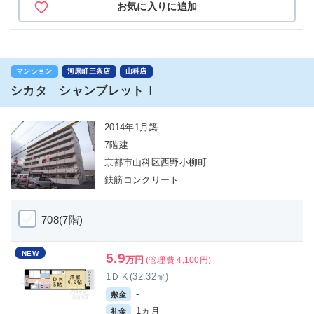
お気に入りに追加
マンション
河原町三条店
山科店
シカタ シャンブレットⅠ
2014年1月築
7階建
京都市山科区西野小柳町
鉄筋コンクリート
708(7階)
NEW
5.9
万円
(管理費 4,100円)
1ＤＫ(32.32㎡)
-
敷金
1ヵ月
礼金