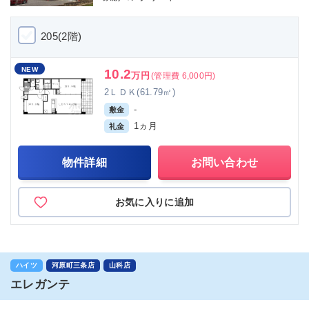
205(2階)
NEW
10.2
万円
(管理費 6,000円)
2ＬＤＫ(61.79㎡)
-
敷金
1ヵ月
礼金
物件詳細
お問い合わせ
お気に入りに追加
ハイツ
河原町三条店
山科店
エレガンテ