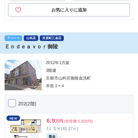
お気に入りに追加
アパート
山科店
河原町三条店
Ｅｎｄｅａｖｏｒ御陵
2012年1月築
3階建
京都市山科区御陵血洗町
木造２×４
202(2階)
NEW
6.9
万円
(管理費 3,500円)
1ＬＤＫ(41.27㎡)
-
敷金