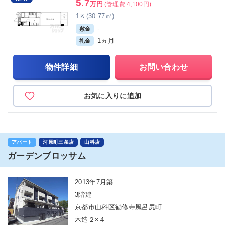
5.7
万円
(管理費 4,100円)
1Ｋ(30.77㎡)
-
敷金
1ヵ月
礼金
物件詳細
お問い合わせ
お気に入りに追加
アパート
河原町三条店
山科店
ガーデンブロッサム
2013年7月築
3階建
京都市山科区勧修寺風呂尻町
木造２×４