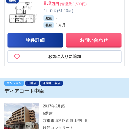
NEW
8.2
万円
(管理費 3,500円)
2ＬＤＫ(61.13㎡)
-
敷金
1ヵ月
礼金
物件詳細
お問い合わせ
お気に入りに追加
マンション
山科店
河原町三条店
ディアコート中臣
2017年2月築
6階建
京都市山科区西野山中臣町
鉄筋コンクリート