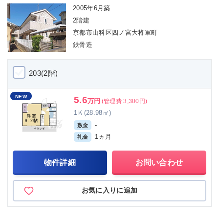
2005年6月築
2階建
京都市山科区四ノ宮大将軍町
鉄骨造
203(2階)
NEW
5.6
万円
(管理費 3,300円)
1Ｋ(28.98㎡)
-
敷金
1ヵ月
礼金
物件詳細
お問い合わせ
お気に入りに追加