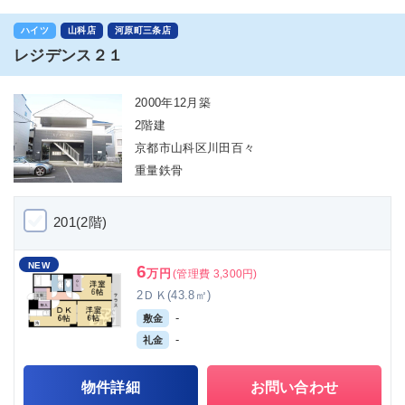
ハイツ
山科店
河原町三条店
レジデンス２１
2000年12月築
2階建
京都市山科区川田百々
重量鉄骨
201(2階)
NEW
6
万円
(管理費 3,300円)
2ＤＫ(43.8㎡)
-
敷金
-
礼金
物件詳細
お問い合わせ