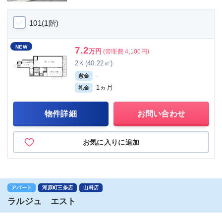
101(1階)
NEW
7.2
万円
(管理費 4,100円)
2Ｋ(40.22㎡)
-
敷金
1ヵ月
礼金
物件詳細
お問い合わせ
お気に入りに追加
アパート
河原町三条店
山科店
ラルジュ エスト