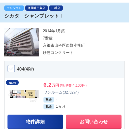
マンション
河原町三条店
山科店
シカタ シャンブレットⅠ
2014年1月築
7階建
京都市山科区西野小柳町
鉄筋コンクリート
404(4階)
NEW
6.2
万円
(管理費 4,100円)
ワンルーム(32.32㎡)
-
敷金
1ヵ月
礼金
物件詳細
お問い合わせ