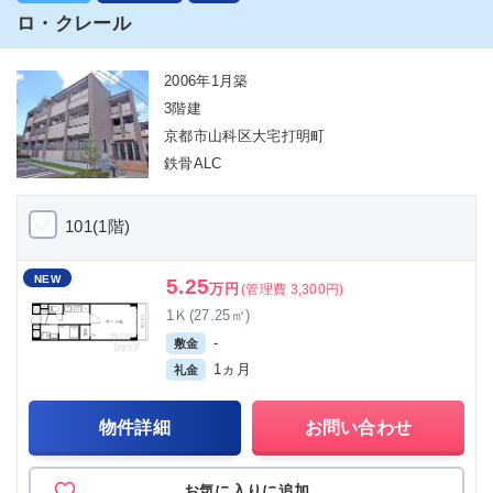
ロ・クレール
2006年1月築
3階建
京都市山科区大宅打明町
鉄骨ALC
101(1階)
NEW
5.25
万円
(管理費 3,300円)
1Ｋ(27.25㎡)
-
敷金
1ヵ月
礼金
物件詳細
お問い合わせ
お気に入りに追加