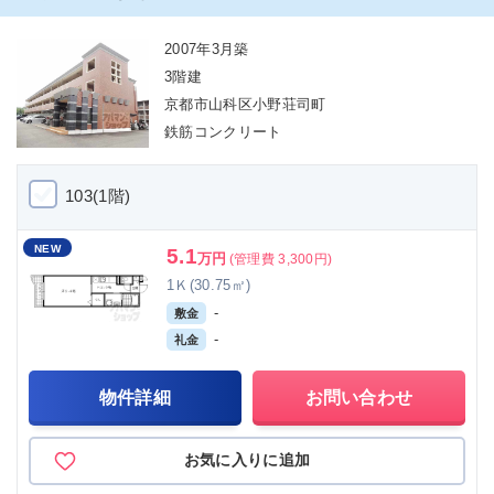
2007年3月築
3階建
京都市山科区小野荘司町
鉄筋コンクリート
103(1階)
NEW
5.1
万円
(管理費 3,300円)
1Ｋ(30.75㎡)
-
敷金
-
礼金
物件詳細
お問い合わせ
お気に入りに追加