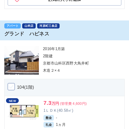
アパート
山科店
河原町三条店
グランド ハピネス
2016年1月築
2階建
京都市山科区西野大鳥井町
木造２×４
104(1階)
NEW
7.3
万円
(管理費 4,600円)
1ＬＤＫ(40.58㎡)
-
敷金
1ヵ月
礼金