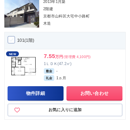
2013年1月築
2階建
京都市山科区大宅中小路町
木造
101(1階)
NEW
7.55
万円
(管理費 4,100円)
1ＬＤＫ(47.2㎡)
-
敷金
1ヵ月
礼金
物件詳細
お問い合わせ
お気に入りに追加