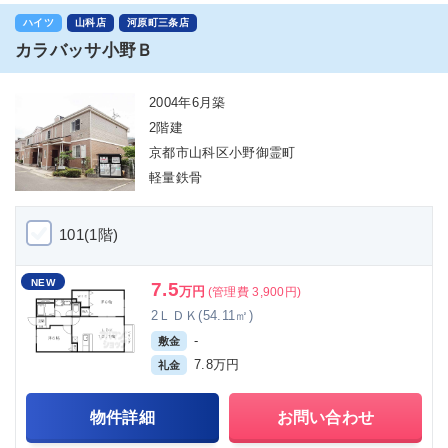
ハイツ
山科店
河原町三条店
カラバッサ小野Ｂ
2004年6月築
2階建
京都市山科区小野御霊町
軽量鉄骨
101(1階)
NEW
7.5
万円
(管理費 3,900円)
2ＬＤＫ(54.11㎡)
-
敷金
7.8万円
礼金
物件詳細
お問い合わせ