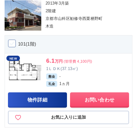
2013年3月築
2階建
京都市山科区勧修寺西栗栖野町
木造
101(1階)
NEW
6.1
万円
(管理費 4,100円)
1ＬＤＫ(37.13㎡)
-
敷金
1ヵ月
礼金
物件詳細
お問い合わせ
お気に入りに追加