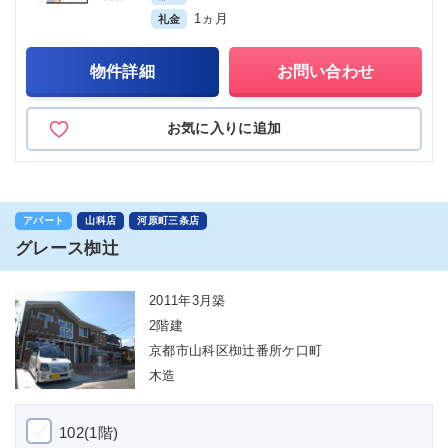
1ヵ月
礼金
物件詳細
お問い合わせ
お気に入りに追加
アパート
山科店
河原町三条店
グレース椥辻
2011年3月築
2階建
京都市山科区椥辻番所ケ口町
木造
102(1階)