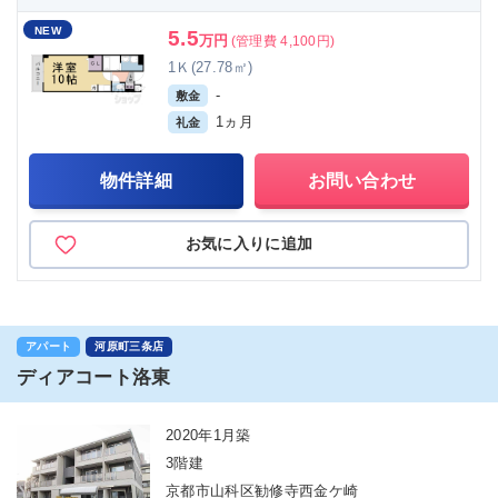
NEW
5.5
万円
(管理費 4,100円)
1Ｋ(27.78㎡)
-
敷金
1ヵ月
礼金
物件詳細
お問い合わせ
お気に入りに追加
アパート
河原町三条店
ディアコート洛東
2020年1月築
3階建
京都市山科区勧修寺西金ケ崎