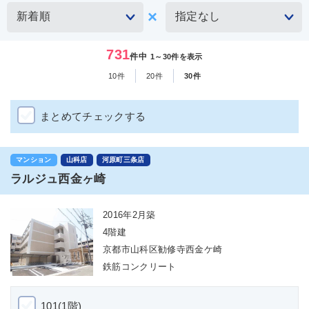
731
件中
1～30件を表示
10件
20件
30件
まとめてチェックする
マンション
山科店
河原町三条店
ラルジュ西金ヶ崎
2016年2月築
4階建
京都市山科区勧修寺西金ケ崎
鉄筋コンクリート
101(1階)