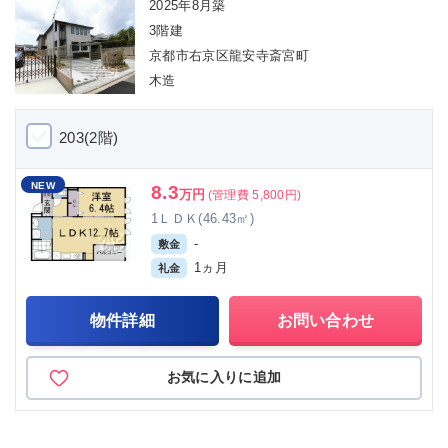
2025年8月築
3階建
京都市右京区龍安寺斎宮町
木造
203(2階)
NEW
8.3
万円
(管理費 5,800円)
1ＬＤＫ(46.43㎡)
-
敷金
1ヵ月
礼金
物件詳細
お問い合わせ
お気に入りに追加