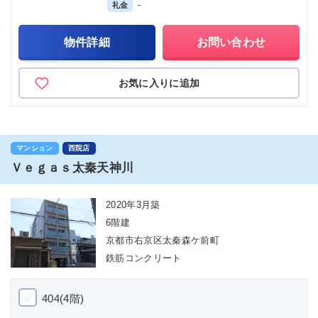
-
礼金
物件詳細
お問い合わせ
お気に入りに追加
マンション
西院店
Ｖｅｇａｓ太秦天神川
2020年3月築
6階建
京都市右京区太秦森ケ前町
鉄筋コンクリート
404(4階)