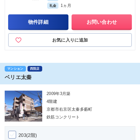
1ヵ月
礼金
物件詳細
お問い合わせ
お気に入りに追加
マンション
西院店
ベリエ太秦
2009年3月築
4階建
京都市右京区太秦多藪町
鉄筋コンクリート
203(2階)