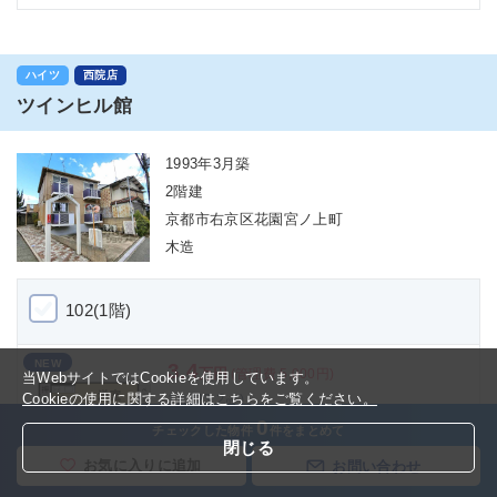
ハイツ
西院店
ツインヒル館
1993年3月築
2階建
京都市右京区花園宮ノ上町
木造
102(1階)
NEW
3.4
万円
(管理費 5,000円)
当WebサイトではCookieを使用しています。
Cookieの使用に関する詳細はこちらをご覧ください。
1Ｋ(23.2㎡)
0
5万円
敷金
チェックした物件
件をまとめて
閉じる
-
礼金
お気に入りに追加
お問い合わせ