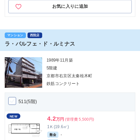
お気に入りに追加
マンション
西院店
ラ・パルフェ・ド・ルミナス
1989年11月築
5階建
京都市右京区太秦桂木町
鉄筋コンクリート
511(5階)
NEW
4.2
万円
(管理費 5,500円)
1Ｋ(19.6㎡)
-
敷金