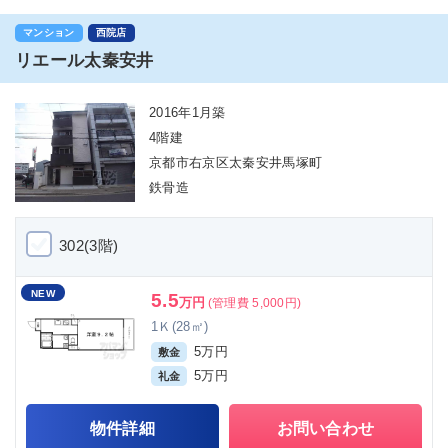
マンション
西院店
リエール太秦安井
2016年1月築
4階建
京都市右京区太秦安井馬塚町
鉄骨造
302(3階)
NEW
5.5
万円
(管理費 5,000円)
1Ｋ(28㎡)
5万円
敷金
5万円
礼金
物件詳細
お問い合わせ