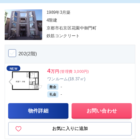
1989年3月築
4階建
京都市右京区花園中御門町
鉄筋コンクリート
202(2階)
NEW
4
万円
(管理費 3,000円)
ワンルーム(18.37㎡)
-
敷金
-
礼金
物件詳細
お問い合わせ
お気に入りに追加