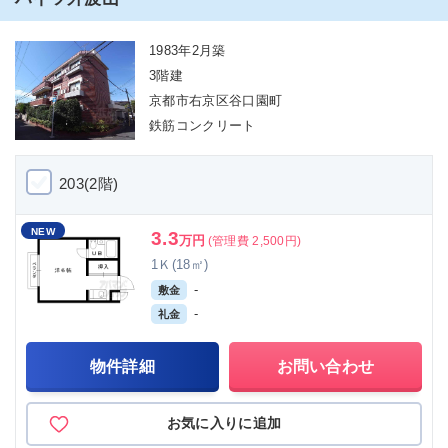
1983年2月築
3階建
京都市右京区谷口園町
鉄筋コンクリート
203(2階)
NEW
3.3
万円
(管理費 2,500円)
1Ｋ(18㎡)
-
敷金
-
礼金
物件詳細
お問い合わせ
お気に入りに追加