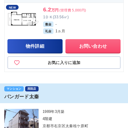
NEW
6.2
万円
(管理費 5,000円)
1ＤＫ(33.56㎡)
-
敷金
1ヵ月
礼金
物件詳細
お問い合わせ
お気に入りに追加
マンション
西院店
バンガード太秦
1989年3月築
4階建
京都市右京区太秦桂ケ原町