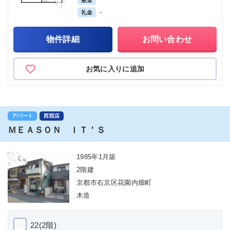
敷金
-
礼金
物件詳細
お問い合わせ
お気に入りに追加
アパート
西院店
ＭＥＡＳＯＮ ＩＴ＇Ｓ
1985年1月築
2階建
京都市右京区花園内畑町
木造
22(2階)