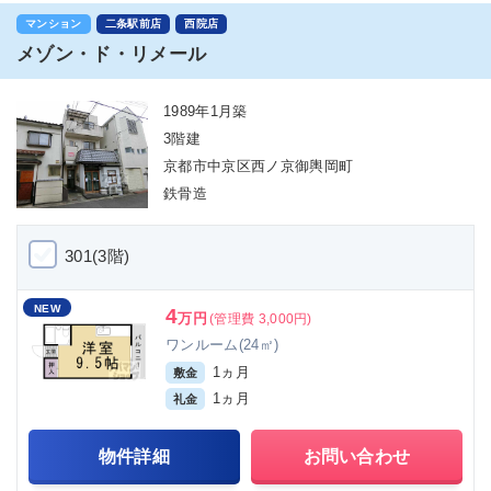
マンション
二条駅前店
西院店
メゾン・ド・リメール
1989年1月築
3階建
京都市中京区西ノ京御輿岡町
鉄骨造
301(3階)
NEW
4
万円
(管理費 3,000円)
ワンルーム(24㎡)
1ヵ月
敷金
1ヵ月
礼金
物件詳細
お問い合わせ