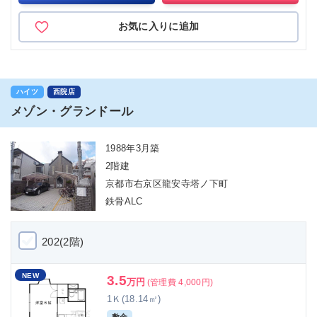
お気に入りに追加
ハイツ
西院店
メゾン・グランドール
1988年3月築
2階建
京都市右京区龍安寺塔ノ下町
鉄骨ALC
202(2階)
NEW
3.5
万円
(管理費 4,000円)
1Ｋ(18.14㎡)