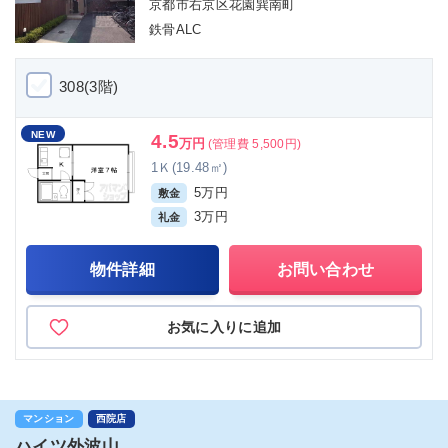
京都市右京区花園巽南町
鉄骨ALC
308(3階)
NEW
4.5
万円
(管理費 5,500円)
1Ｋ(19.48㎡)
5万円
敷金
3万円
礼金
物件詳細
お問い合わせ
お気に入りに追加
マンション
西院店
ハイツ外波山