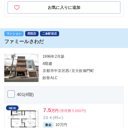
お気に入りに追加
マンション
西院店
二条駅前店
ファミールさわだ
1996年2月築
4階建
京都市中京区西ﾉ京大炊御門町
鉄骨ALC
401(4階)
NEW
7.5
万円
(管理費 5,000円)
2ＤＫ(45㎡)
10万円
敷金