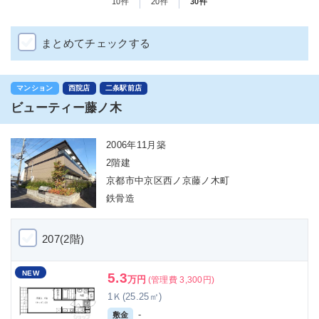
10件
20件
30件
まとめてチェックする
マンション
西院店
二条駅前店
ビューティー藤ノ木
2006年11月築
2階建
京都市中京区西ノ京藤ノ木町
鉄骨造
207(2階)
NEW
5.3
万円
(管理費 3,300円)
1Ｋ(25.25㎡)
-
敷金