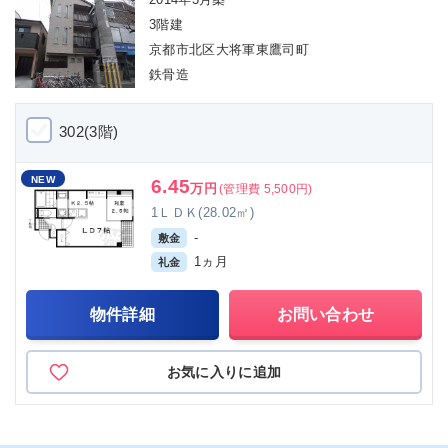
3階建
京都市北区大将軍東鷹司町
鉄骨造
302(3階)
NEW
6.45
万円
(管理費 5,500円)
1ＬＤＫ(28.02㎡)
-
敷金
1ヵ月
礼金
物件詳細
お問い合わせ
お気に入りに追加