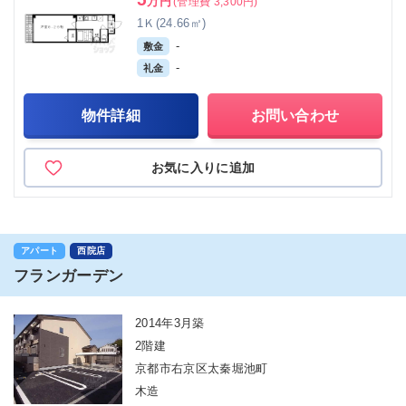
万円
(管理費 3,300円)
1Ｋ(24.66㎡)
-
敷金
-
礼金
物件詳細
お問い合わせ
お気に入りに追加
アパート
西院店
フランガーデン
2014年3月築
2階建
京都市右京区太秦堀池町
木造