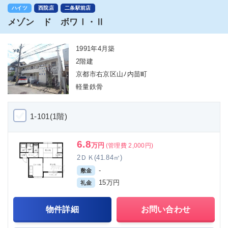
ハイツ
西院店
二条駅前店
メゾン ド ボワⅠ・Ⅱ
1991年4月築
2階建
京都市右京区山ﾉ内苗町
軽量鉄骨
1-101(1階)
6.8
万円
(管理費 2,000円)
2ＤＫ(41.84㎡)
-
敷金
15万円
礼金
物件詳細
お問い合わせ