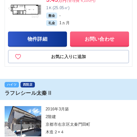
万円
(管理費 4,100円)
1Ｋ(25.05㎡)
-
敷金
1ヵ月
礼金
物件詳細
お問い合わせ
お気に入りに追加
ハイツ
西院店
ラフレシール太秦Ⅱ
2016年3月築
2階建
京都市右京区太秦門田町
木造２×４