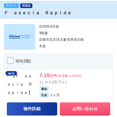
アパート
西院店
Ｆ ａｓｅｃｉａ Ｒａｐｉｄｅ
2026年8月築
3階建
京都市右京区太秦安井辰巳町
木造
305(3階)
NEW
7.15
万円
(管理費 4,000円)
1ＬＤＫ(28.77㎡)
-
敷金
1ヵ月
礼金
物件詳細
お問い合わせ