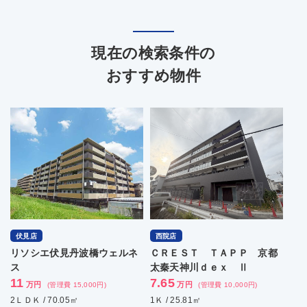
現在の検索条件の
おすすめ物件
伏見店
西院店
リソシエ伏見丹波橋ウェルネ
ＣＲＥＳＴ ＴＡＰＰ 京都
ス
太秦天神川ｄｅｘ Ⅱ
11
7.65
万円
万円
(管理費 15,000円)
(管理費 10,000円)
2ＬＤＫ / 70.05㎡
1Ｋ / 25.81㎡