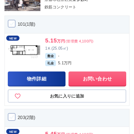
鉄筋コンクリート
101(1階)
NEW
5.15
万円
(管理費 4,100円)
1Ｋ(25.05㎡)
-
敷金
5.1万円
礼金
物件詳細
お問い合わせ
お気に入りに追加
203(2階)
NEW
5.45