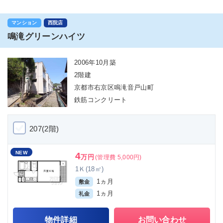
マンション
西院店
鳴滝グリーンハイツ
2006年10月築
2階建
京都市右京区鳴滝音戸山町
鉄筋コンクリート
207(2階)
NEW
4
万円
(管理費 5,000円)
1Ｋ(18㎡)
1ヵ月
敷金
1ヵ月
礼金
物件詳細
お問い合わせ