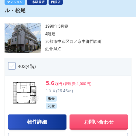
マンション
二条駅前店
西院店
ル・松尾
1990年3月築
4階建
京都市中京区西ノ京中御門西町
鉄骨ALC
403(4階)
5.6
万円
(管理費 4,000円)
1ＤＫ(26.46㎡)
-
敷金
-
礼金
物件詳細
お問い合わせ