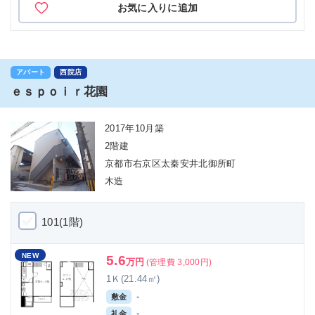
お気に入りに追加
アパート
西院店
ｅｓｐｏｉｒ花園
2017年10月築
2階建
京都市右京区太秦安井北御所町
木造
101(1階)
NEW
5.6
万円
(管理費 3,000円)
1Ｋ(21.44㎡)
-
敷金
-
礼金