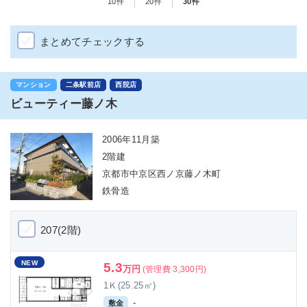
10件
20件
30件
まとめてチェックする
マンション
二条駅前店
西院店
ビューティー藤ノ木
2006年11月築
2階建
京都市中京区西ノ京藤ノ木町
鉄骨造
207(2階)
NEW
5.3
万円
(管理費 3,300円)
1Ｋ(25.25㎡)
-
敷金