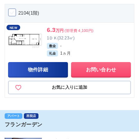
2104(1階)
NEW
6.3
万円
(管理費 4,100円)
1ＤＫ(32.23㎡)
-
敷金
1ヵ月
礼金
物件詳細
お問い合わせ
お気に入りに追加
アパート
西院店
フランガーデン