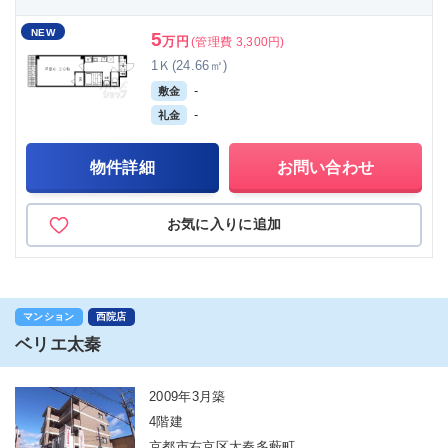
NEW
5
万円
(管理費 3,300円)
1Ｋ(24.66㎡)
-
敷金
-
礼金
物件詳細
お問い合わせ
お気に入りに追加
マンション
西院店
ベリエ太秦
2009年3月築
4階建
京都市右京区太秦多藪町