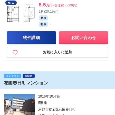
NEW
5.5
万円
(管理費 5,000円)
1Ｋ(20.19㎡)
-
敷金
-
礼金
物件詳細
お問い合わせ
お気に入りに追加
マンション
西院店
花園春日町マンション
2016年10月築
5階建
京都市右京区花園春日町