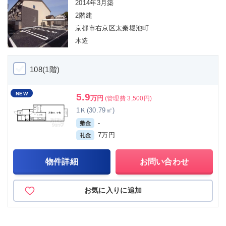
2014年3月築
2階建
京都市右京区太秦堀池町
木造
108(1階)
NEW
5.9
万円
(管理費 3,500円)
1Ｋ(30.79㎡)
-
敷金
7万円
礼金
物件詳細
お問い合わせ
お気に入りに追加