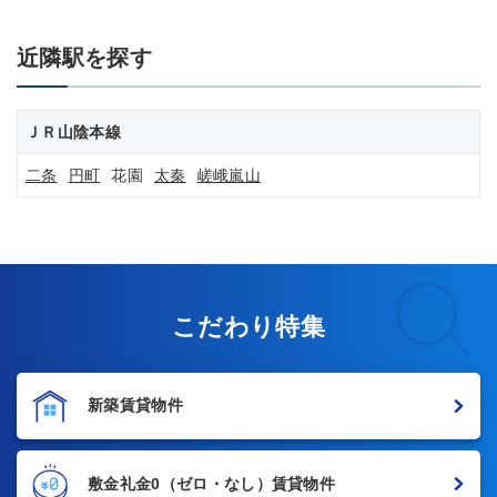
近隣駅を探す
ＪＲ山陰本線
二条
円町
花園
太秦
嵯峨嵐山
こだわり特集
新築賃貸物件
敷金礼金0
（ゼロ・なし）賃貸物件