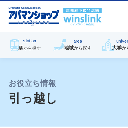
station
area
univer
地域
大学
駅
から探す
か
から探す
お役立ち情報
引っ越し