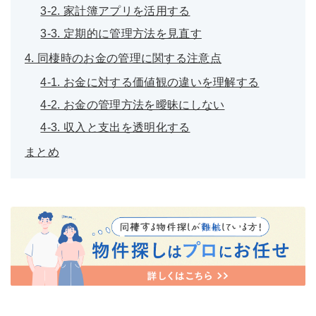
3-2. 家計簿アプリを活用する
3-3. 定期的に管理方法を見直す
4. 同棲時のお金の管理に関する注意点
4-1. お金に対する価値観の違いを理解する
4-2. お金の管理方法を曖昧にしない
4-3. 収入と支出を透明化する
まとめ