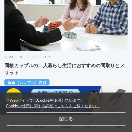
2022.11.30
2025.10.29
同棲カップルの二人暮らし生活におすすめの間取りとメ
リット
新婚（カップル）向け
当WebサイトではCookieを使用しています。
Cookieの使用に関する詳細はこちらをご覧ください。
閉じる
検索
ホーム
保存条件
閲覧履歴
お気に入り