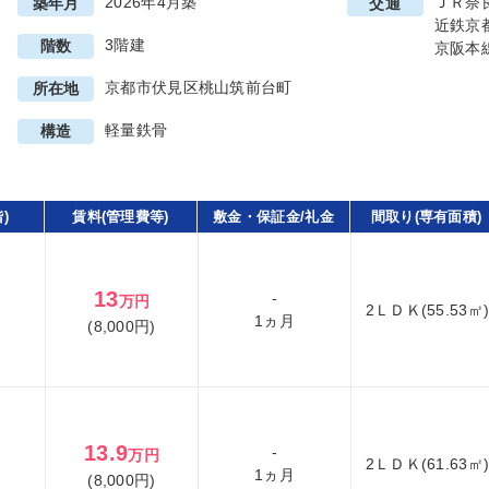
2026年4月築
ＪＲ奈
築年月
交通
近鉄京
3階建
階数
京阪本
京都市伏見区桃山筑前台町
所在地
軽量鉄骨
構造
)
賃料(管理費等)
敷金・保証金/礼金
間取り(専有面積)
13
-
万円
2ＬＤＫ(55.53㎡
1ヵ月
(8,000円)
13.9
-
万円
2ＬＤＫ(61.63㎡
1ヵ月
(8,000円)