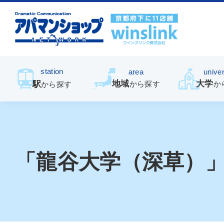
station
area
univer
地域
大学
駅
から探す
か
から探す
「龍谷大学（深草）