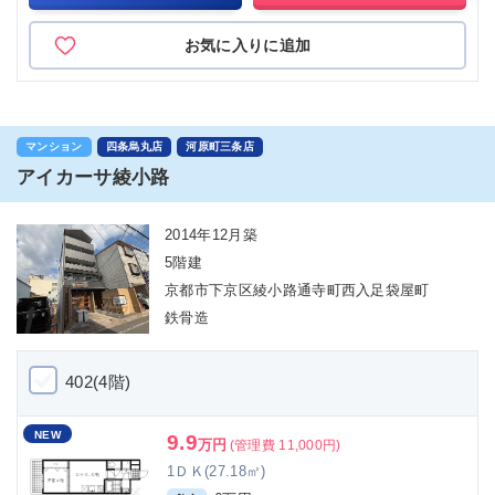
お気に入りに追加
マンション
四条烏丸店
河原町三条店
アイカーサ綾小路
2014年12月築
5階建
京都市下京区綾小路通寺町西入足袋屋町
鉄骨造
402(4階)
NEW
9.9
万円
(管理費 11,000円)
1ＤＫ(27.18㎡)