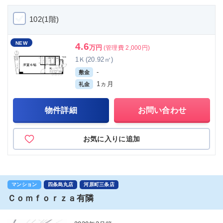
102(1階)
NEW
4.6
万円
(管理費 2,000円)
1Ｋ(20.92㎡)
-
敷金
1ヵ月
礼金
物件詳細
お問い合わせ
お気に入りに追加
マンション
四条烏丸店
河原町三条店
Ｃｏｍｆｏｒｚａ有隣