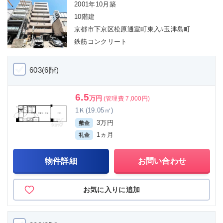
2001年10月築
10階建
京都市下京区松原通室町東入ﾙ玉津島町
鉄筋コンクリート
603(6階)
6.5
万円
(管理費 7,000円)
1Ｋ(19.05㎡)
3万円
敷金
1ヵ月
礼金
物件詳細
お問い合わせ
お気に入りに追加