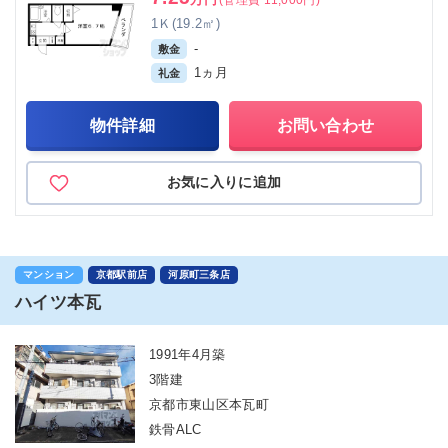
1Ｋ(19.2㎡)
-
敷金
1ヵ月
礼金
物件詳細
お問い合わせ
お気に入りに追加
マンション
京都駅前店
河原町三条店
ハイツ本瓦
1991年4月築
3階建
京都市東山区本瓦町
鉄骨ALC