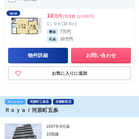
NEW
10
万円
(管理費 10,000円)
1ＬＤＫ(32.8㎡)
7万円
敷金
10万円
礼金
物件詳細
お問い合わせ
お気に入りに追加
マンション
河原町三条店
京都駅前店
Ｒｏｙａｌ河原町五条
1987年8月築
10階建