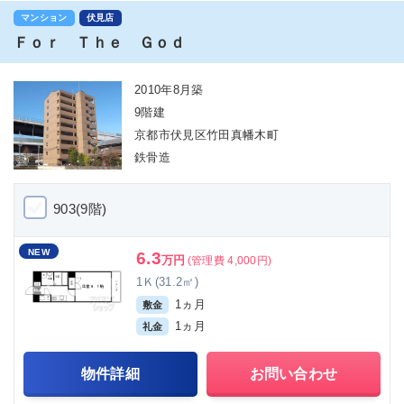
マンション
伏見店
Ｆｏｒ Ｔｈｅ Ｇｏｄ
2010年8月築
9階建
京都市伏見区竹田真幡木町
鉄骨造
903(9階)
NEW
6.3
万円
(管理費 4,000円)
1Ｋ(31.2㎡)
1ヵ月
敷金
1ヵ月
礼金
物件詳細
お問い合わせ