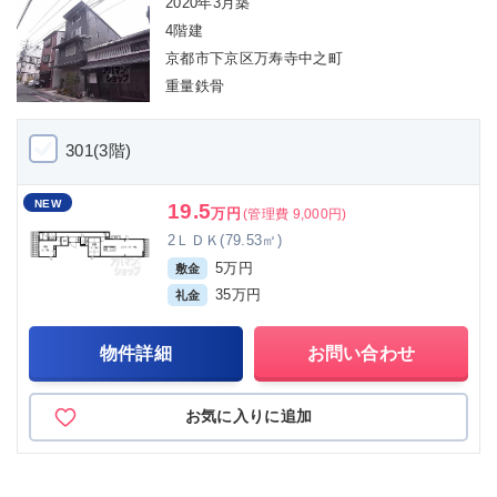
2020年3月築
4階建
京都市下京区万寿寺中之町
重量鉄骨
301(3階)
NEW
19.5
万円
(管理費 9,000円)
2ＬＤＫ(79.53㎡)
5万円
敷金
35万円
礼金
物件詳細
お問い合わせ
お気に入りに追加