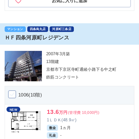
お気に入りに追加
マンション
四条烏丸店
河原町三条店
ＨＦ四条河原町レジデンス
2007年3月築
13階建
京都市下京区寺町通綾小路下る中之町
鉄筋コンクリート
1006(10階)
NEW
13.6
万円
(管理費 10,000円)
1ＬＤＫ(48.9㎡)
1ヵ月
敷金
-
礼金