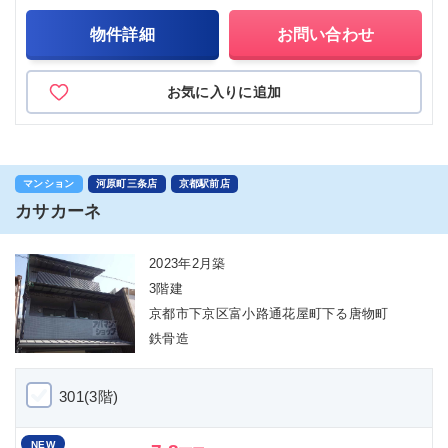
物件詳細
お問い合わせ
お気に入りに追加
マンション
河原町三条店
京都駅前店
カサカーネ
2023年2月築
3階建
京都市下京区富小路通花屋町下る唐物町
鉄骨造
301(3階)
NEW