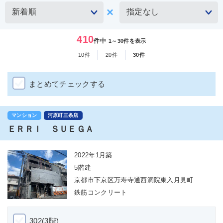
410
件中
1～30件を表示
10件
20件
30件
まとめてチェックする
マンション
河原町三条店
ＥＲＲＩ ＳＵＥＧＡ
2022年1月築
5階建
京都市下京区万寿寺通西洞院東入月見町
鉄筋コンクリート
302(3階)