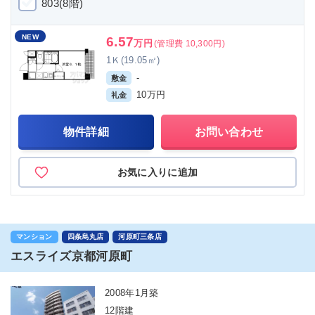
803(8階)
NEW
6.57
万円
(管理費 10,300円)
1Ｋ(19.05㎡)
-
敷金
10万円
礼金
物件詳細
お問い合わせ
お気に入りに追加
マンション
四条烏丸店
河原町三条店
エスライズ京都河原町
2008年1月築
12階建