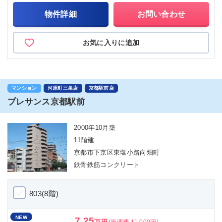
物件詳細
お問い合わせ
お気に入りに追加
マンション
河原町三条店
京都駅前店
プレサンス京都駅前
2000年10月築
11階建
京都市下京区東塩小路向畑町
鉄骨鉄筋コンクリート
803(8階)
NEW
7.25
万円
(管理費 11,000円)