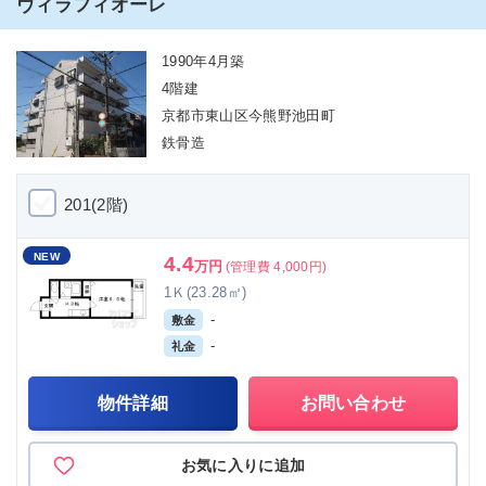
ヴィラフィオーレ
1990年4月築
4階建
京都市東山区今熊野池田町
鉄骨造
201(2階)
NEW
4.4
万円
(管理費 4,000円)
1Ｋ(23.28㎡)
-
敷金
-
礼金
物件詳細
お問い合わせ
お気に入りに追加