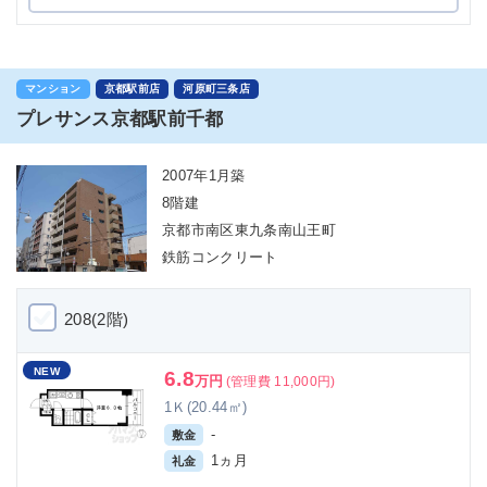
マンション
京都駅前店
河原町三条店
プレサンス京都駅前千都
2007年1月築
8階建
京都市南区東九条南山王町
鉄筋コンクリート
208(2階)
NEW
6.8
万円
(管理費 11,000円)
1Ｋ(20.44㎡)
-
敷金
1ヵ月
礼金