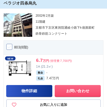
ベラジオ四条烏丸
2002年2月築
11階建
京都市下京区東洞院通綾小路下ﾙ扇酒屋町
鉄骨鉄筋コンクリート
803(8階)
NEW
6.7
万円
(管理費 7,700円)
1Ｋ(21.2㎡)
-
敷金
7.47万円
礼金
物件詳細
お問い合わせ
お気に入りに追加