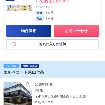
7.8
万円
(管理費 5,000円)
1Ｋ(29.1㎡)
1ヵ月
敷金
1ヵ月
礼金
物件詳細
お問い合わせ
お気に入りに追加
マンション
河原町三条店
エルベコート東山七条
2015年8月築
3階建
京都市東山区鞘町通正面下る上堀詰町
鉄筋コンクリート