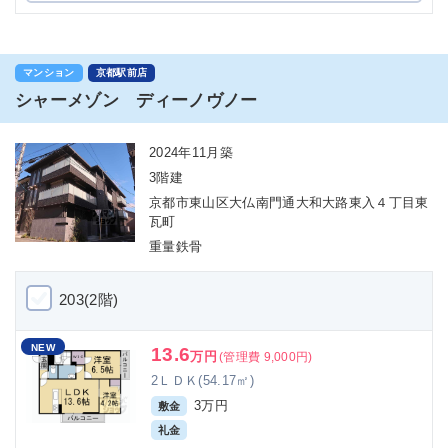
マンション
京都駅前店
シャーメゾン ディーノヴノー
2024年11月築
3階建
京都市東山区大仏南門通大和大路東入４丁目東
瓦町
重量鉄骨
203(2階)
NEW
13.6
万円
(管理費 9,000円)
2ＬＤＫ(54.17㎡)
3万円
敷金
礼金