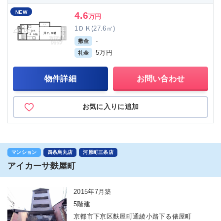
NEW
4.6
万円
-
1ＤＫ(27.6㎡)
-
敷金
5万円
礼金
物件詳細
お問い合わせ
お気に入りに追加
マンション
四条烏丸店
河原町三条店
アイカーサ麩屋町
2015年7月築
5階建
京都市下京区麩屋町通綾小路下る俵屋町