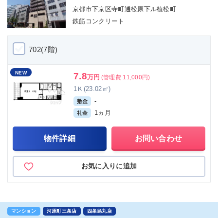
京都市下京区寺町通松原下ル植松町
鉄筋コンクリート
702(7階)
NEW
7.8
万円
(管理費 11,000円)
1Ｋ(23.02㎡)
-
敷金
1ヵ月
礼金
物件詳細
お問い合わせ
お気に入りに追加
マンション
河原町三条店
四条烏丸店