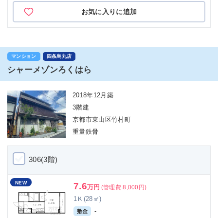
お気に入りに追加
マンション
四条烏丸店
シャーメゾンろくはら
2018年12月築
3階建
京都市東山区竹村町
重量鉄骨
306(3階)
NEW
7.6
万円
(管理費 8,000円)
1Ｋ(28㎡)
-
敷金