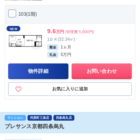
103(1階)
NEW
9.6
万円
(管理費 5,000円)
1ＤＫ(32.34㎡)
1ヵ月
敷金
5万円
礼金
物件詳細
お問い合わせ
お気に入りに追加
マンション
河原町三条店
四条烏丸店
プレサンス京都四条烏丸