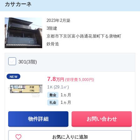
カサカーネ
2023年2月築
3階建
京都市下京区富小路通花屋町下る唐物町
鉄骨造
301(3階)
NEW
7.8
万円
(管理費 5,000円)
1Ｋ(29.1㎡)
1ヵ月
敷金
1ヵ月
礼金
物件詳細
お問い合わせ
お気に入りに追加