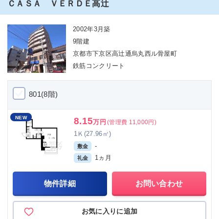
ＣＡＳＡ ＶＥＲＤＥ高辻
2002年3月築
9階建
京都市下京区高辻通烏丸西ル骨屋町
鉄筋コンクリート
801(8階)
NEW
8.15
万円
(管理費 11,000円)
1Ｋ(27.96㎡)
-
敷金
1ヵ月
礼金
物件詳細
お問い合わせ
お気に入りに追加