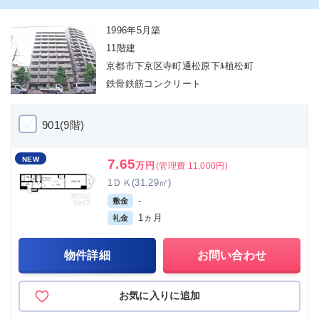
1996年5月築
11階建
京都市下京区寺町通松原下ﾙ植松町
鉄骨鉄筋コンクリート
901(9階)
NEW
7.65
万円
(管理費 11,000円)
1ＤＫ(31.29㎡)
-
敷金
1ヵ月
礼金
物件詳細
お問い合わせ
お気に入りに追加