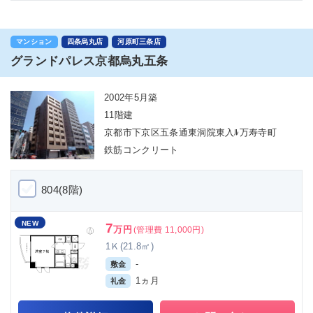
マンション
四条烏丸店
河原町三条店
グランドパレス京都烏丸五条
2002年5月築
11階建
京都市下京区五条通東洞院東入ﾙ万寿寺町
鉄筋コンクリート
804(8階)
NEW
7
万円
(管理費 11,000円)
1Ｋ(21.8㎡)
-
敷金
1ヵ月
礼金