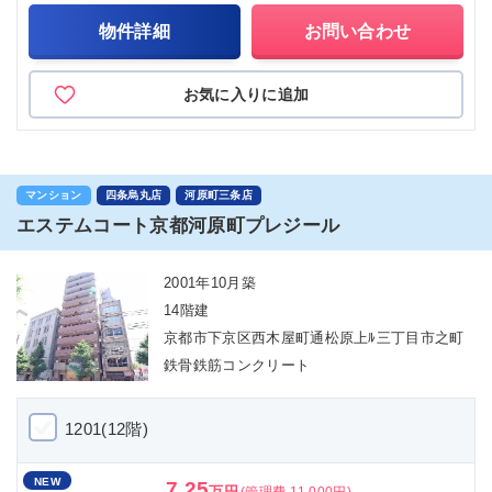
物件詳細
お問い合わせ
お気に入りに追加
マンション
四条烏丸店
河原町三条店
エステムコート京都河原町プレジール
2001年10月築
14階建
京都市下京区西木屋町通松原上ﾙ三丁目市之町
鉄骨鉄筋コンクリート
1201(12階)
NEW
7.25
万円
(管理費 11,000円)