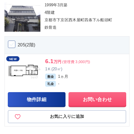
1999年3月築
4階建
京都市下京区西木屋町四条下ル船頭町
鉄骨造
205(2階)
NEW
6.1
万円
(管理費 3,000円)
1Ｋ(20㎡)
1ヵ月
敷金
-
礼金
物件詳細
お問い合わせ
お気に入りに追加