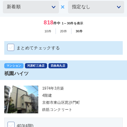
818
件中
1～30件を表示
10件
20件
30件
まとめてチェックする
マンション
河原町三条店
四条烏丸店
祇園ハイツ
1974年3月築
4階建
京都市東山区毘沙門町
鉄筋コンクリート
403(4階)