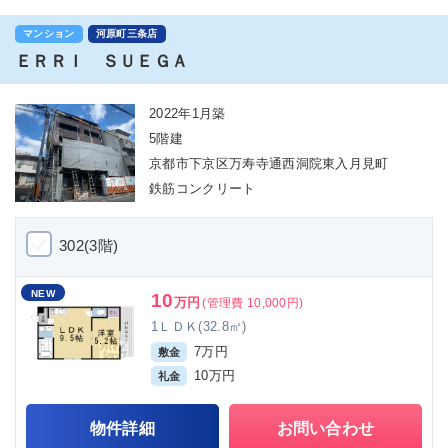
マンション
河原町三条店
ＥＲＲＩ ＳＵＥＧＡ
2022年1月築
5階建
京都市下京区万寿寺通西洞院東入月見町
鉄筋コンクリート
302(3階)
NEW
10
万円
(管理費 10,000円)
1ＬＤＫ(32.8㎡)
7万円
敷金
10万円
礼金
物件詳細
お問い合わせ