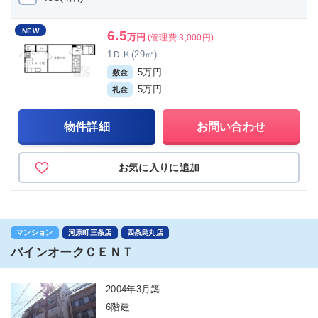
NEW
6.5
万円
(管理費 3,000円)
1ＤＫ(29㎡)
5万円
敷金
5万円
礼金
物件詳細
お問い合わせ
お気に入りに追加
マンション
河原町三条店
四条烏丸店
バインオークＣＥＮＴ
2004年3月築
6階建