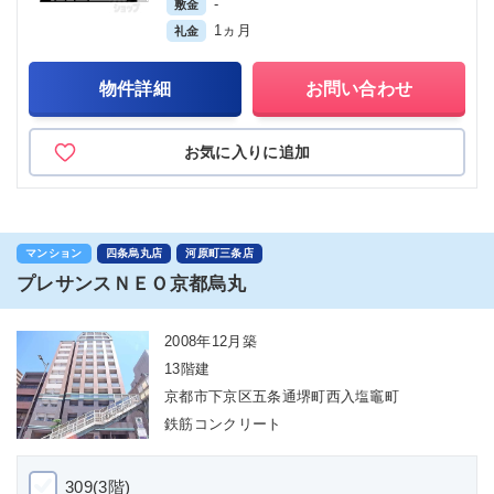
-
敷金
1ヵ月
礼金
物件詳細
お問い合わせ
お気に入りに追加
マンション
四条烏丸店
河原町三条店
プレサンスＮＥＯ京都烏丸
2008年12月築
13階建
京都市下京区五条通堺町西入塩竈町
鉄筋コンクリート
309(3階)