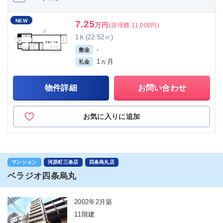
NEW
7.25
万円
(管理費 11,000円)
1Ｋ(22.52㎡)
-
敷金
1ヵ月
礼金
物件詳細
お問い合わせ
お気に入りに追加
マンション
河原町三条店
四条烏丸店
ベラジオ四条烏丸
2002年2月築
11階建