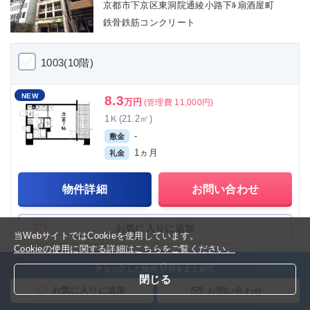
京都市下京区東洞院通綾小路下ﾙ扇酒屋町
鉄骨鉄筋コンクリート
1003(10階)
NEW
8.3
万円
(管理費 11,000円)
1Ｋ(21.2㎡)
-
敷金
1ヵ月
礼金
物件詳細
お問い合わせ
お気に入りに追加
当WebサイトではCookieを使用しています。
Cookieの使用に関する詳細はこちらをご覧ください。
0
チェックした物件
件をまとめて
1002(10階)
閉じる
お気に入りに追加
お問い合わせ