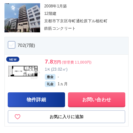
2008年1月築
12階建
京都市下京区寺町通松原下ル植松町
鉄筋コンクリート
702(7階)
NEW
7.8
万円
(管理費 11,000円)
1Ｋ(23.02㎡)
-
敷金
1ヵ月
礼金
物件詳細
お問い合わせ
お気に入りに追加