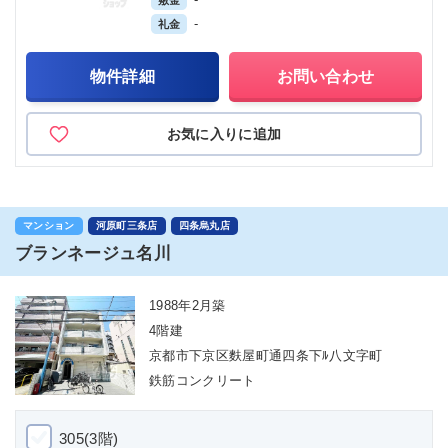
敷金
-
礼金
物件詳細
お問い合わせ
お気に入りに追加
マンション
河原町三条店
四条烏丸店
ブランネージュ名川
1988年2月築
4階建
京都市下京区麩屋町通四条下ﾙ八文字町
鉄筋コンクリート
305(3階)