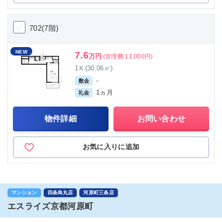
702(7階)
NEW
7.6
万円
(管理費 11,000円)
1Ｋ(30.06㎡)
-
敷金
1ヵ月
礼金
物件詳細
お問い合わせ
お気に入りに追加
マンション
四条烏丸店
河原町三条店
エスライズ京都河原町