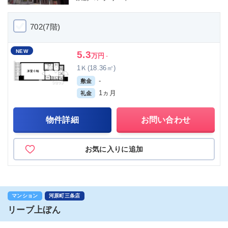
702(7階)
NEW
5.3
万円
-
1Ｋ(18.36㎡)
-
敷金
1ヵ月
礼金
物件詳細
お問い合わせ
お気に入りに追加
マンション
河原町三条店
リーブ上ぼん