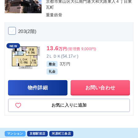
京都市東山区大仏南門通大和大路東入４丁目東
瓦町
重量鉄骨
203(2階)
NEW
13.6
万円
(管理費 9,000円)
2ＬＤＫ(54.17㎡)
3万円
敷金
礼金
物件詳細
お問い合わせ
お気に入りに追加
マンション
京都駅前店
河原町三条店