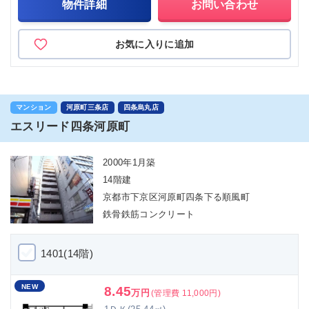
物件詳細
お問い合わせ
お気に入りに追加
マンション
河原町三条店
四条烏丸店
エスリード四条河原町
2000年1月築
14階建
京都市下京区河原町四条下る順風町
鉄骨鉄筋コンクリート
1401(14階)
NEW
8.45
万円
(管理費 11,000円)