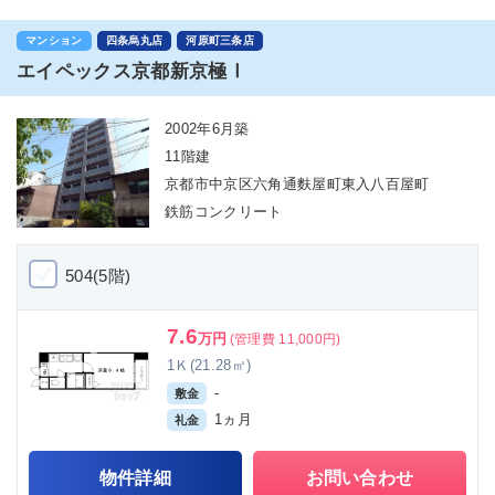
マンション
四条烏丸店
河原町三条店
エイペックス京都新京極Ⅰ
2002年6月築
11階建
京都市中京区六角通麩屋町東入八百屋町
鉄筋コンクリート
504(5階)
7.6
万円
(管理費 11,000円)
1Ｋ(21.28㎡)
-
敷金
1ヵ月
礼金
物件詳細
お問い合わせ