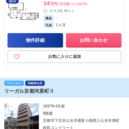
NEW
14
万円
(管理費 12,000円)
2ＬＤＫ(49.95㎡)
-
敷金
1ヵ月
礼金
物件詳細
お問い合わせ
お気に入りに追加
マンション
四条烏丸店
リーガル京都河原町Ⅱ
1997年4月築
8階建
京都市下京区仏光寺通富小路西入仏光寺東町
鉄筋コンクリート