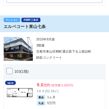
マンション
河原町三条店
エルベコート東山七条
2015年8月築
3階建
京都市東山区鞘町通正面下る上堀詰町
鉄筋コンクリート
103(1階)
NEW
9.6
万円
(管理費 5,000円)
1ＤＫ(32.34㎡)
1ヵ月
敷金
5万円
礼金