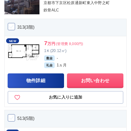
京都市下京区松原通新町東入中野之町
鉄骨ALC
313(3階)
NEW
7
万円
(管理費 8,000円)
1Ｋ(20.12㎡)
-
敷金
1ヵ月
礼金
物件詳細
お問い合わせ
お気に入りに追加
513(5階)