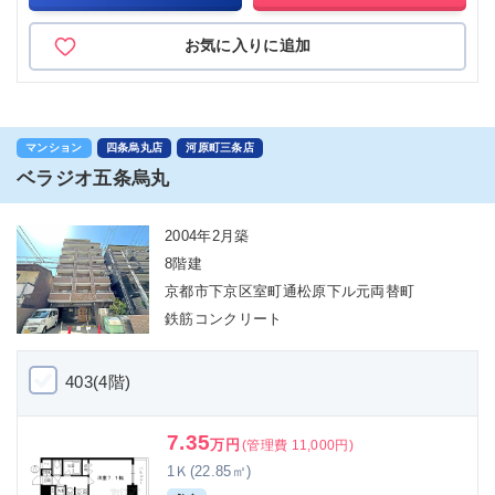
お気に入りに追加
マンション
四条烏丸店
河原町三条店
ベラジオ五条烏丸
2004年2月築
8階建
京都市下京区室町通松原下ル元両替町
鉄筋コンクリート
403(4階)
7.35
万円
(管理費 11,000円)
1Ｋ(22.85㎡)