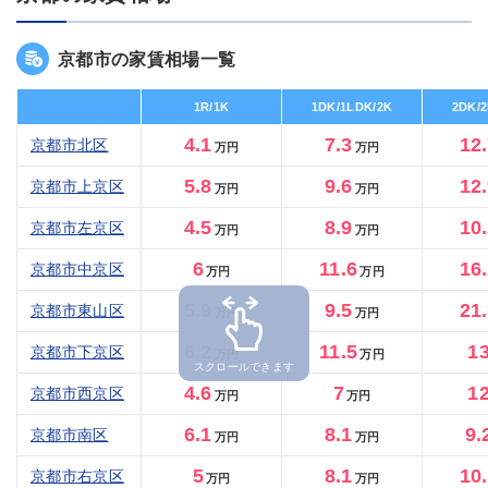
京都市の家賃相場一覧
1R/1K
1DK/1LDK/2K
2DK/
4.1
7.3
12
京都市北区
万円
万円
5.8
9.6
12
京都市上京区
万円
万円
4.5
8.9
10
京都市左京区
万円
万円
6
11.6
16
京都市中京区
万円
万円
5.9
9.5
21
京都市東山区
万円
万円
6.2
11.5
1
京都市下京区
万円
万円
スクロールできます
4.6
7
1
京都市西京区
万円
万円
6.1
8.1
9.
京都市南区
万円
万円
5
8.1
10
京都市右京区
万円
万円