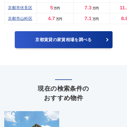
5
7.3
11
京都市伏見区
万円
万円
4.7
7.1
8.
京都市山科区
万円
万円
京都賃貸の家賃相場を調べる
現在の検索条件の
おすすめ物件