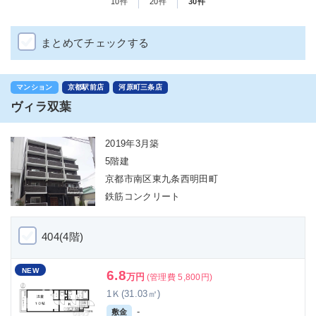
10件
20件
30件
まとめてチェックする
マンション
京都駅前店
河原町三条店
ヴィラ双葉
2019年3月築
5階建
京都市南区東九条西明田町
鉄筋コンクリート
404(4階)
NEW
6.8
万円
(管理費 5,800円)
1Ｋ(31.03㎡)
-
敷金