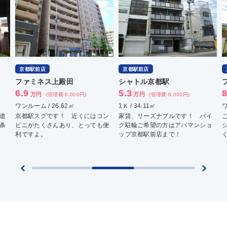
京都駅前店
京都駅前店
京
ファミネス上殿田
シャトル京都駅
フ
6.9
5.3
8.
万円
万円
(管理費 6,000円)
(管理費 6,000円)
ワンルーム / 26.62㎡
1Ｋ / 34.11㎡
ワン
京都駅スグです！ 近くにはコン
家賃、リーズナブルです！ バイ
これ
ビニがたくさんあり、とっても便
ク駐輪ご希望の方はアパマンショ
ショ
利ですよ。
ップ京都駅前店まで！
く便