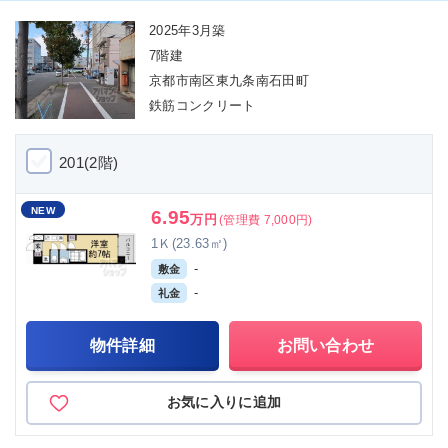
2025年3月築
7階建
京都市南区東九条南石田町
鉄筋コンクリート
201(2階)
NEW
6.95
万円
(管理費 7,000円)
1Ｋ(23.63㎡)
-
敷金
-
礼金
物件詳細
お問い合わせ
お気に入りに追加