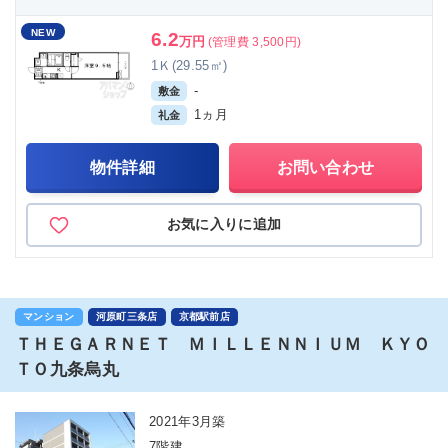
NEW
6.2
万円
(管理費 3,500円)
1Ｋ(29.55㎡)
-
敷金
1ヵ月
礼金
物件詳細
お問い合わせ
お気に入りに追加
マンション
河原町三条店
京都駅前店
ＴＨＥＧＡＲＮＥＴ ＭＩＬＬＥＮＮＩＵＭ ＫＹＯ
ＴＯ九条烏丸
2021年3月築
7階建