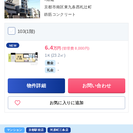
京都市南区東九条西札辻町
鉄筋コンクリート
103(1階)
NEW
6.4
万円
(管理費 8,000円)
1Ｋ(23.2㎡)
-
敷金
-
礼金
物件詳細
お問い合わせ
お気に入りに追加
マンション
京都駅前店
河原町三条店