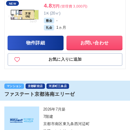
NEW
4.8
万円
(管理費 3,000円)
1Ｋ(20㎡)
-
敷金
1ヵ月
礼金
物件詳細
お問い合わせ
お気に入りに追加
マンション
京都駅前店
河原町三条店
ファステート京都洛南エリーゼ
2026年7月築
7階建
京都市南区東九条西河辺町