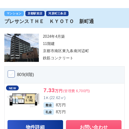
マンション
京都駅前店
河原町三条店
プレサンスＴＨＥ ＫＹＯＴＯ 新町通
2024年4月築
11階建
京都市南区東九条南河辺町
鉄筋コンクリート
809(8階)
NEW
7.33
万円
(管理費 6,700円)
1Ｋ(22.62㎡)
8万円
敷金
8万円
礼金
物件詳細
お問い合わせ