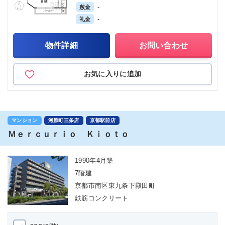
-
敷金
-
礼金
物件詳細
お問い合わせ
お気に入りに追加
マンション
河原町三条店
京都駅前店
Ｍｅｒｃｕｒｉｏ Ｋｉｏｔｏ
1990年4月築
7階建
京都市南区東九条下殿田町
鉄筋コンクリート