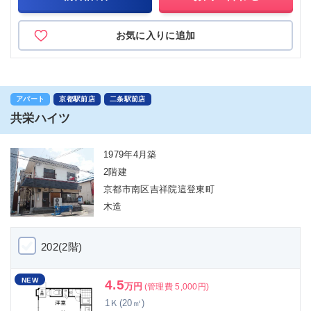
お気に入りに追加
アパート
京都駅前店
二条駅前店
共栄ハイツ
1979年4月築
2階建
京都市南区吉祥院這登東町
木造
202(2階)
NEW
4.5
万円
(管理費 5,000円)
1Ｋ(20㎡)