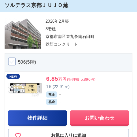
ソルテラス京都ＪＵＪＯ薫
2026年2月築
8階建
京都市南区東九条南石田町
鉄筋コンクリート
506(5階)
NEW
6.85
万円
(管理費 5,890円)
1Ｋ(22.91㎡)
-
敷金
-
礼金
物件詳細
お問い合わせ
お気に入りに追加