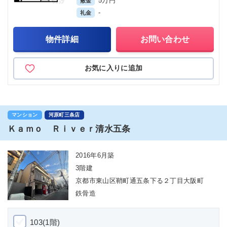
5万円
敷金
-
礼金
物件詳細
お問い合わせ
お気に入りに追加
マンション
河原町三条店
Ｋａｍｏ Ｒｉｖｅｒ清水五条
2016年6月築
3階建
京都市東山区鞘町通五条下る２丁目大阪町
鉄骨造
103(1階)