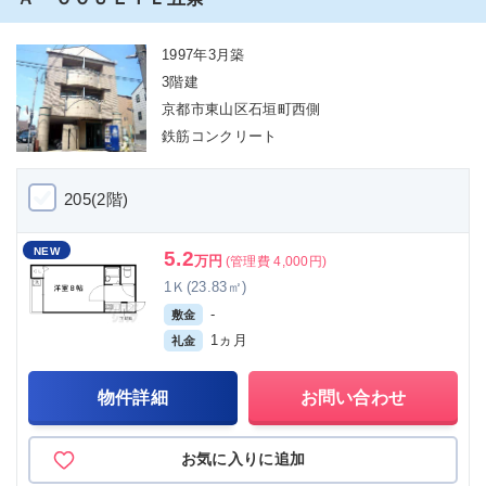
1997年3月築
3階建
京都市東山区石垣町西側
鉄筋コンクリート
205(2階)
NEW
5.2
万円
(管理費 4,000円)
1Ｋ(23.83㎡)
-
敷金
1ヵ月
礼金
物件詳細
お問い合わせ
お気に入りに追加