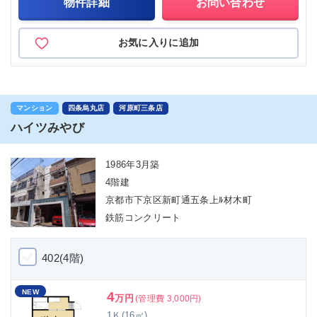
物件詳細
お問い合わせ
お気に入りに追加
マンション
四条烏丸店
河原町三条店
ハイツみやび
1986年3月築
4階建
京都市下京区新町通五条上ﾙ材木町
鉄筋コンクリート
402(4階)
NEW
4
万円
(管理費 3,000円)
1Ｋ(16㎡)