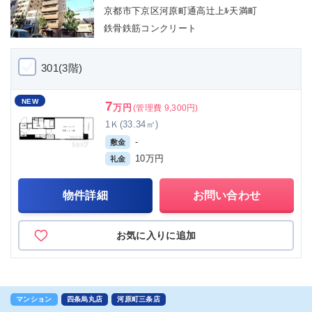
京都市下京区河原町通高辻上ﾙ天満町
鉄骨鉄筋コンクリート
301(3階)
NEW
7
万円
(管理費 9,300円)
1Ｋ(33.34㎡)
-
敷金
10万円
礼金
物件詳細
お問い合わせ
お気に入りに追加
マンション
四条烏丸店
河原町三条店