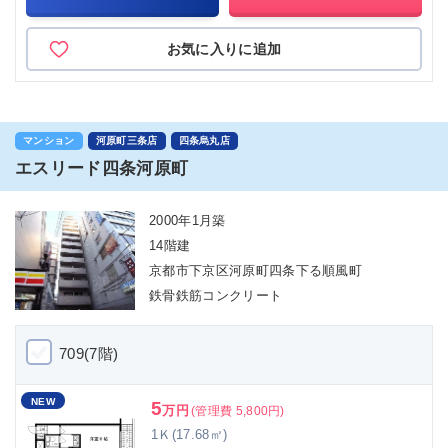
お気に入りに追加
マンション
河原町三条店
四条烏丸店
エスリード四条河原町
2000年1月築
14階建
京都市下京区河原町四条下る順風町
鉄骨鉄筋コンクリート
709(7階)
NEW
5
万円
(管理費 5,800円)
1Ｋ(17.68㎡)