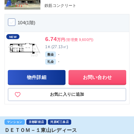
鉄筋コンクリート
104(1階)
NEW
6.74
万円
(管理費 9,600円)
1Ｋ(27.13㎡)
-
敷金
-
礼金
物件詳細
お問い合わせ
お気に入りに追加
マンション
京都駅前店
河原町三条店
ＤＥＴＯＭ－１東山レディース