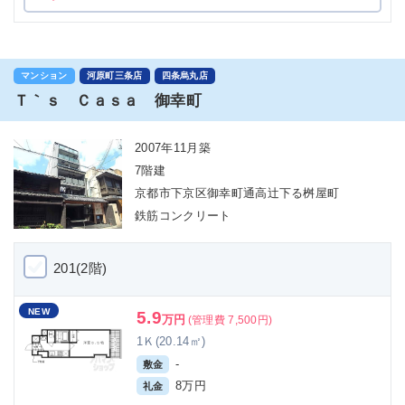
マンション
河原町三条店
四条烏丸店
Ｔ｀ｓ Ｃａｓａ 御幸町
2007年11月築
7階建
京都市下京区御幸町通高辻下る桝屋町
鉄筋コンクリート
201(2階)
NEW
5.9
万円
(管理費 7,500円)
1Ｋ(20.14㎡)
-
敷金
8万円
礼金