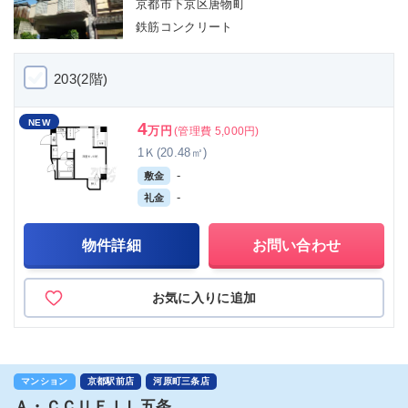
京都市下京区唐物町
鉄筋コンクリート
203(2階)
NEW
4
万円
(管理費 5,000円)
1Ｋ(20.48㎡)
-
敷金
-
礼金
物件詳細
お問い合わせ
お気に入りに追加
マンション
京都駅前店
河原町三条店
Ａ・ＣＣＵＥＩＬ五条