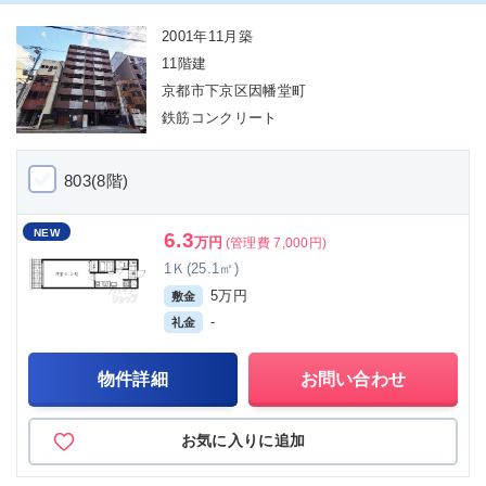
2001年11月築
11階建
京都市下京区因幡堂町
鉄筋コンクリート
803(8階)
NEW
6.3
万円
(管理費 7,000円)
1Ｋ(25.1㎡)
5万円
敷金
-
礼金
物件詳細
お問い合わせ
お気に入りに追加