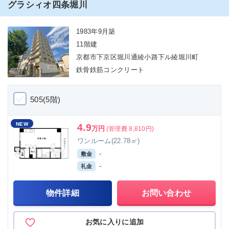
グラシィオ四条堀川
1983年9月築
11階建
京都市下京区堀川通綾小路下ル綾堀川町
鉄骨鉄筋コンクリート
505(5階)
NEW
4.9
万円
(管理費 8,810円)
ワンルーム(22.78㎡)
-
敷金
-
礼金
物件詳細
お問い合わせ
お気に入りに追加