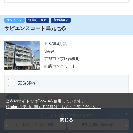
マンション
河原町三条店
京都駅前店
サピエンスコート烏丸七条
1987年4月築
5階建
京都市下京区高槻町
鉄筋コンクリート
506(5階)
NEW
5.3
万円
(管理費 4,000円)
当WebサイトではCookieを使用しています。
Cookieの使用に関する詳細はこちらをご覧ください。
1Ｋ(22.4㎡)
0
-
敷金
チェックした物件
件をまとめて
閉じる
1ヵ月
礼金
お気に入りに追加
お問い合わせ