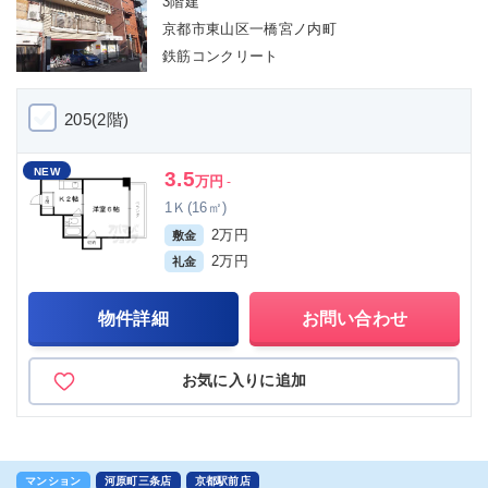
3階建
京都市東山区一橋宮ノ内町
鉄筋コンクリート
205(2階)
NEW
3.5
万円
-
1Ｋ(16㎡)
2万円
敷金
2万円
礼金
物件詳細
お問い合わせ
お気に入りに追加
マンション
河原町三条店
京都駅前店