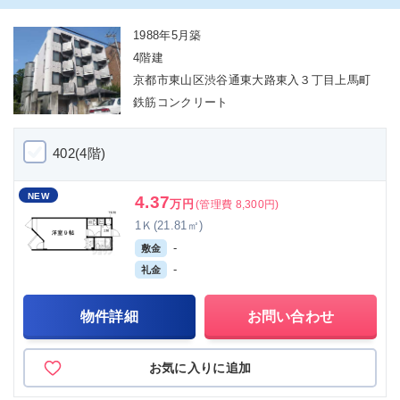
1988年5月築
4階建
京都市東山区渋谷通東大路東入３丁目上馬町
鉄筋コンクリート
402(4階)
NEW
4.37
万円
(管理費 8,300円)
1Ｋ(21.81㎡)
-
敷金
-
礼金
物件詳細
お問い合わせ
お気に入りに追加