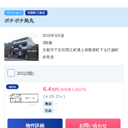
マンション
河原町三条店
ボチボチ烏丸
2015年9月築
3階建
京都市下京区間之町通上珠数屋町下る打越町
鉄骨造
201(2階)
NEW
6.4
万円
(管理費 5,000円)
1Ｋ(26.23㎡)
-
敷金
-
礼金
物件詳細
お問い合わせ