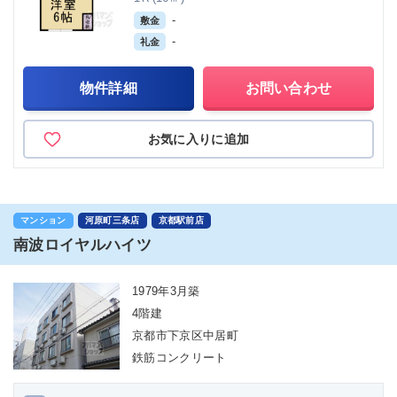
-
敷金
-
礼金
物件詳細
お問い合わせ
お気に入りに追加
マンション
河原町三条店
京都駅前店
南波ロイヤルハイツ
1979年3月築
4階建
京都市下京区中居町
鉄筋コンクリート