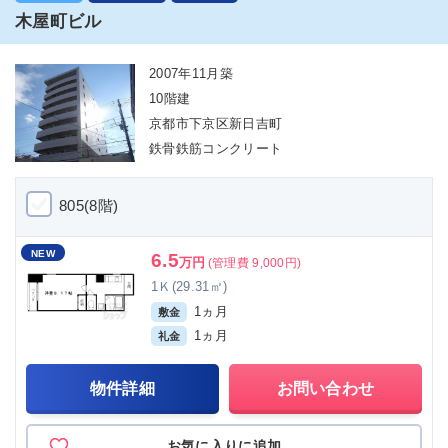
木屋町ビル
2007年11月築
10階建
京都市下京区新日吉町
鉄骨鉄筋コンクリート
805(8階)
NEW
6.5
万円
(管理費 9,000円)
1Ｋ(29.31㎡)
1ヵ月
敷金
1ヵ月
礼金
物件詳細
お問い合わせ
お気に入りに追加