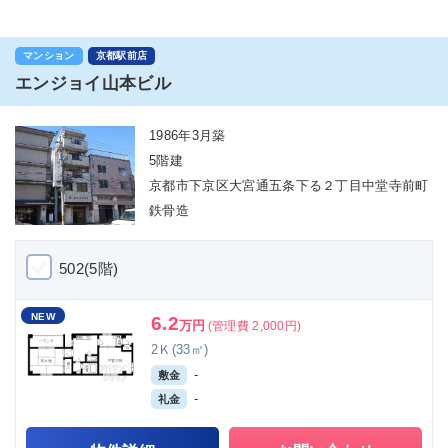
マンション
京都駅前店
エンジョイ山本ビル
1986年3月築
5階建
京都市下京区大宮通五条下る２丁目中堂寺前町
鉄骨造
502(5階)
NEW
6.2
万円
(管理費 2,000円)
2Ｋ(33㎡)
-
敷金
-
礼金