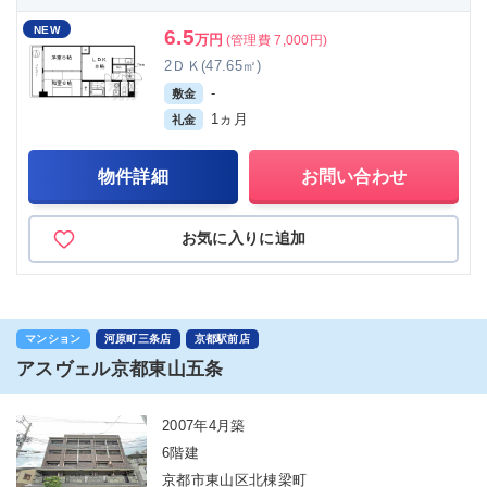
NEW
6.5
万円
(管理費 7,000円)
2ＤＫ(47.65㎡)
-
敷金
1ヵ月
礼金
物件詳細
お問い合わせ
お気に入りに追加
マンション
河原町三条店
京都駅前店
アスヴェル京都東山五条
2007年4月築
6階建
京都市東山区北棟梁町