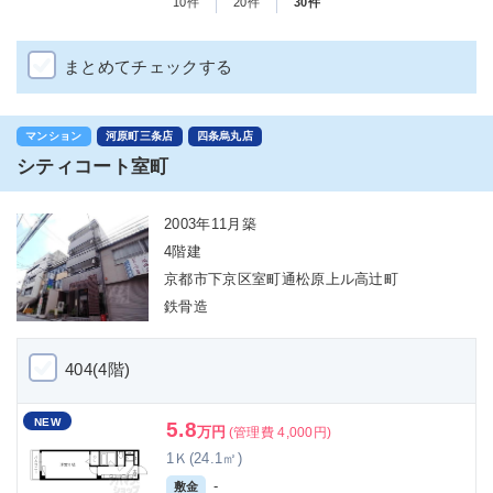
10件
20件
30件
まとめてチェックする
マンション
河原町三条店
四条烏丸店
シティコート室町
2003年11月築
4階建
京都市下京区室町通松原上ル高辻町
鉄骨造
404(4階)
NEW
5.8
万円
(管理費 4,000円)
1Ｋ(24.1㎡)
-
敷金