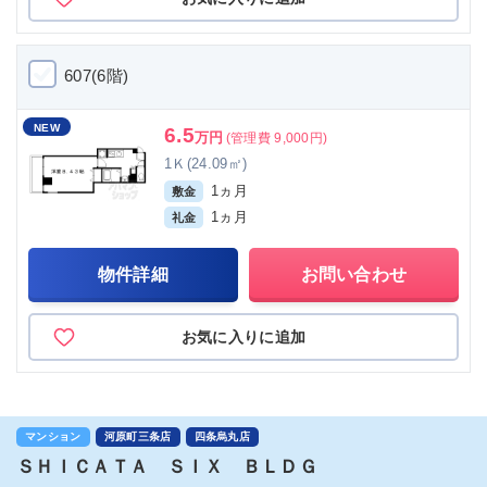
607(6階)
NEW
6.5
万円
(管理費 9,000円)
1Ｋ(24.09㎡)
1ヵ月
敷金
1ヵ月
礼金
物件詳細
お問い合わせ
お気に入りに追加
マンション
河原町三条店
四条烏丸店
ＳＨＩＣＡＴＡ ＳＩＸ ＢＬＤＧ