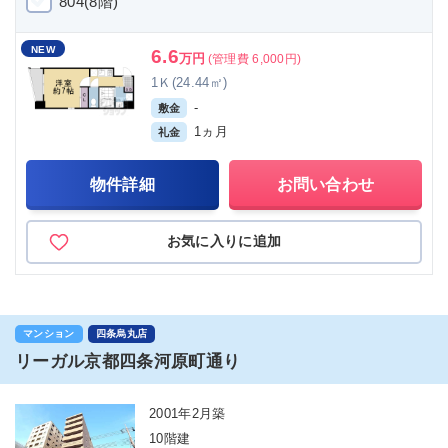
804(8階)
NEW
6.6
万円
(管理費 6,000円)
1Ｋ(24.44㎡)
-
敷金
1ヵ月
礼金
物件詳細
お問い合わせ
お気に入りに追加
マンション
四条烏丸店
リーガル京都四条河原町通り
2001年2月築
10階建