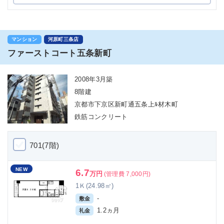
マンション
河原町三条店
ファーストコート五条新町
2008年3月築
8階建
京都市下京区新町通五条上ﾙ材木町
鉄筋コンクリート
701(7階)
NEW
6.7
万円
(管理費 7,000円)
1Ｋ(24.98㎡)
-
敷金
1.2ヵ月
礼金