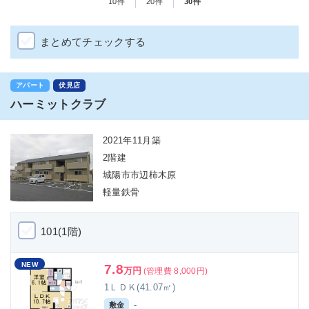
10件
20件
30件
まとめてチェックする
アパート
伏見店
ハーミットクラブ
2021年11月築
2階建
城陽市市辺柿木原
軽量鉄骨
101(1階)
NEW
7.8
万円
(管理費 8,000円)
1ＬＤＫ(41.07㎡)
-
敷金