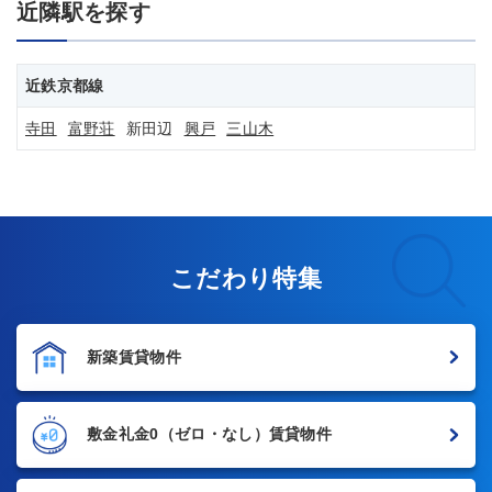
近隣駅を探す
近鉄京都線
寺田
富野荘
新田辺
興戸
三山木
こだわり特集
新築賃貸物件
敷金礼金0
（ゼロ・なし）賃貸物件