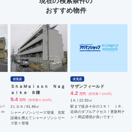
現在の検索条件の
おすすめ物件
伏見店
伏見店
伏見店
リソシエ伏見丹波橋ウェルネ
ハーミットクラブ
Ｓｈａ
ス
7.8
ａｉｋ
万円
(管理費 8,000円)
11
9.4
万円
万
(管理費 15,000円)
1ＬＤＫ / 41.07㎡
駐車場２台ＯＫ 嬉しい３点セパ
2ＬＤＫ / 70.05㎡
2ＬＤＫ 
レート！ 令和世代のＤｒｏｏｍ
築浅分譲！ 分譲賃貸マンショ
シャー
が募集開始です。
ン オートロック 管理人常駐
設備を
ズ堂々