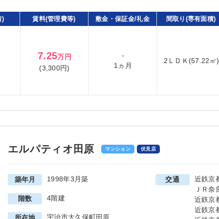
)
賃料(管理費等)
敷金・保証金/礼金
間取り(専有面積)
7.25
-
万円
2ＬＤＫ(57.22㎡
1ヵ月
(3,300円)
エルパティオ田原
マンション
伏見店
1998年3月築
近鉄京
築年月
交通
ＪＲ奈
4階建
階数
近鉄京
近鉄京
宇治市大久保町田原
所在地