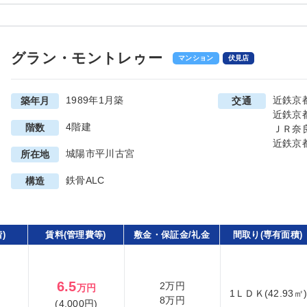
グラン・モントレゥー
マンション
伏見店
1989年1月築
近鉄京
築年月
交通
近鉄京
4階建
階数
ＪＲ奈
近鉄京
城陽市平川古宮
所在地
鉄骨ALC
構造
)
賃料(管理費等)
敷金・保証金/礼金
間取り(専有面積)
6.5
2万円
万円
1ＬＤＫ(42.93㎡
8万円
(4,000円)