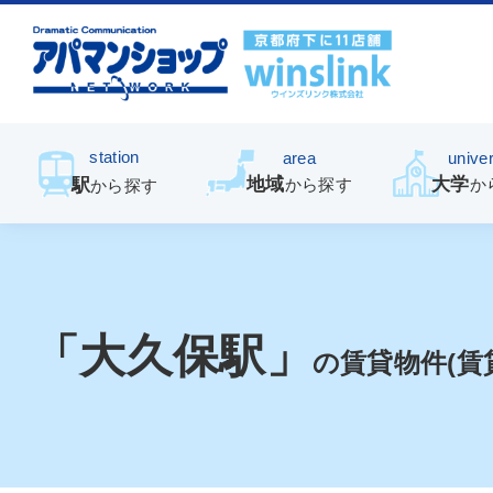
station
area
univer
地域
大学
駅
から探す
か
から探す
「大久保駅」
の賃貸物件(賃