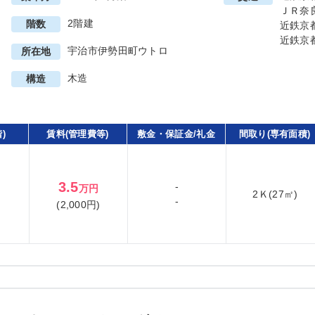
ＪＲ奈
2階建
階数
近鉄京
近鉄京
宇治市伊勢田町ウトロ
所在地
木造
構造
)
賃料(管理費等)
敷金・保証金/礼金
間取り(専有面積)
3.5
-
万円
2Ｋ(27㎡)
-
(2,000円)