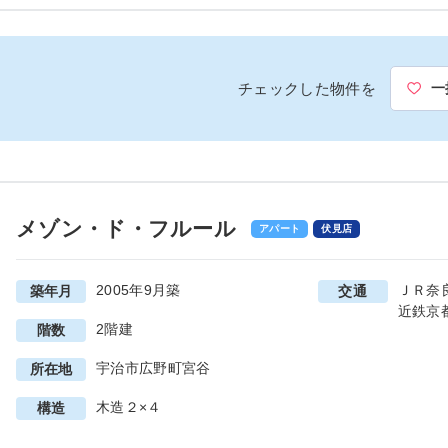
チェックした物件を
一
メゾン・ド・フルール
アパート
伏見店
2005年9月築
ＪＲ奈
築年月
交通
近鉄京
2階建
階数
宇治市広野町宮谷
所在地
木造２×４
構造