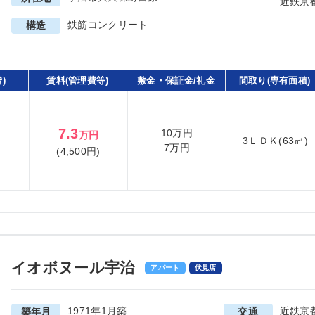
近鉄京
鉄筋コンクリート
構造
)
賃料(管理費等)
敷金・保証金/礼金
間取り(専有面積)
7.3
10万円
万円
3ＬＤＫ(63㎡)
7万円
(4,500円)
イオボヌール宇治
アパート
伏見店
1971年1月築
近鉄京
築年月
交通