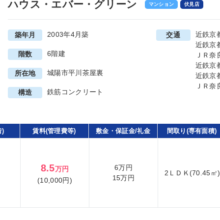
ハウス・エバー・グリーン
マンション
伏見店
2003年4月築
近鉄京
築年月
交通
近鉄京
6階建
階数
ＪＲ奈
近鉄京
城陽市平川茶屋裏
所在地
近鉄京
ＪＲ奈
鉄筋コンクリート
構造
)
賃料(管理費等)
敷金・保証金/礼金
間取り(専有面積)
8.5
6万円
万円
2ＬＤＫ(70.45㎡
15万円
(10,000円)