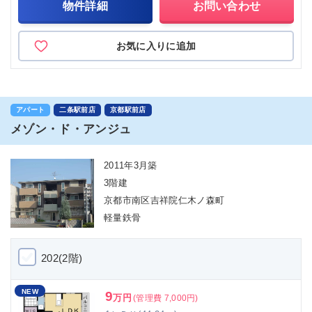
物件詳細
お問い合わせ
お気に入りに追加
アパート
二条駅前店
京都駅前店
メゾン・ド・アンジュ
2011年3月築
3階建
京都市南区吉祥院仁木ノ森町
軽量鉄骨
202(2階)
NEW
9
万円
(管理費 7,000円)