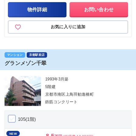
物件詳細
お問い合わせ
お気に入りに追加
マンション
京都駅前店
グランメゾン千翠
1993年3月築
5階建
京都市南区上鳥羽勧進橋町
鉄筋コンクリート
105(1階)
NEW
8.5