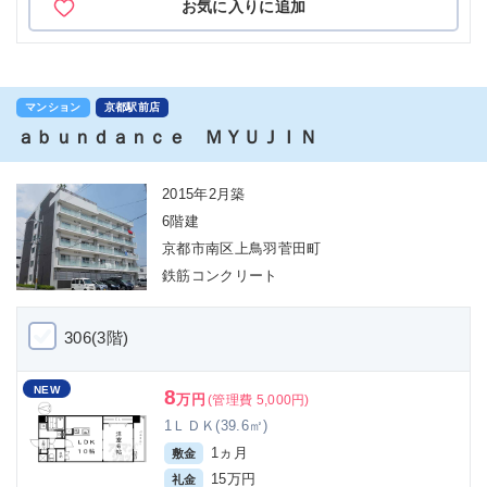
お気に入りに追加
マンション
京都駅前店
ａｂｕｎｄａｎｃｅ ＭＹＵＪＩＮ
2015年2月築
6階建
京都市南区上鳥羽菅田町
鉄筋コンクリート
306(3階)
NEW
8
万円
(管理費 5,000円)
1ＬＤＫ(39.6㎡)
1ヵ月
敷金
15万円
礼金