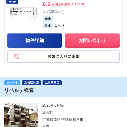
NEW
6.2
万円
(管理費 3,500円)
1Ｋ(29.55㎡)
-
敷金
1ヵ月
礼金
物件詳細
お問い合わせ
お気に入りに追加
アパート
京都駅前店
二条駅前店
リベルテ祥豊
2023年6月築
3階建
京都市南区吉祥院政所町
木造