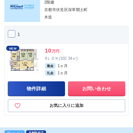
2階建
京都市伏見区深草開土町
木造
1
NEW
10
万円
-
4ＬＤＫ(102.34㎡)
1ヵ月
敷金
1ヵ月
礼金
物件詳細
お問い合わせ
お気に入りに追加
マンション
京都駅前店