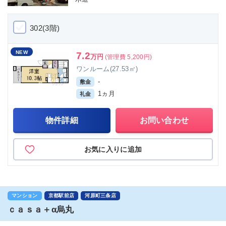
302(3階)
NEW
7.2
万円
(管理費 5,200円)
ワンルーム(27.53㎡)
-
敷金
1ヵ月
礼金
物件詳細
お問い合わせ
お気に入りに追加
マンション
京都駅前店
河原町三条店
ｃａｓａ＋α烏丸