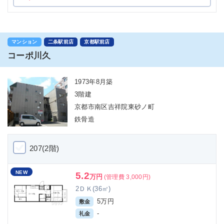
マンション
二条駅前店
京都駅前店
コーポ川久
1973年8月築
3階建
京都市南区吉祥院東砂ノ町
鉄骨造
207(2階)
NEW
5.2
万円
(管理費 3,000円)
2ＤＫ(36㎡)
5万円
敷金
-
礼金