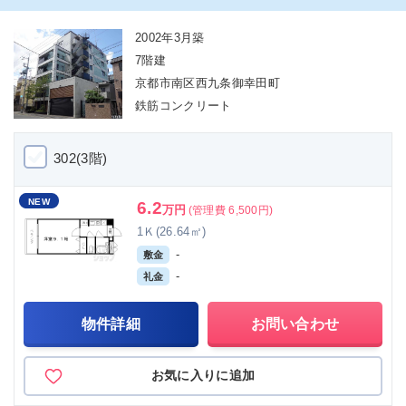
2002年3月築
7階建
京都市南区西九条御幸田町
鉄筋コンクリート
302(3階)
NEW
6.2
万円
(管理費 6,500円)
1Ｋ(26.64㎡)
-
敷金
-
礼金
物件詳細
お問い合わせ
お気に入りに追加