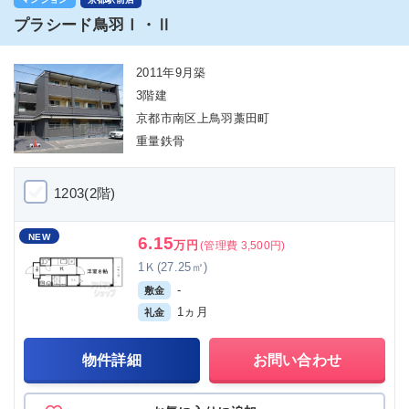
プラシード鳥羽Ⅰ・Ⅱ
2011年9月築
3階建
京都市南区上鳥羽藁田町
重量鉄骨
1203(2階)
NEW
6.15
万円
(管理費 3,500円)
1Ｋ(27.25㎡)
-
敷金
1ヵ月
礼金
物件詳細
お問い合わせ