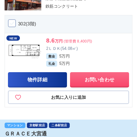
鉄筋コンクリート
302(3階)
NEW
8.6
万円
(管理費 8,400円)
2ＬＤＫ(54.08㎡)
5万円
敷金
5万円
礼金
物件詳細
お問い合わせ
お気に入りに追加
マンション
京都駅前店
二条駅前店
ＧＲＡＣＥ大宮通