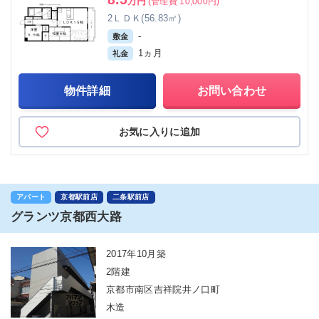
万円
(管理費 10,000円)
2ＬＤＫ(56.83㎡)
-
敷金
1ヵ月
礼金
物件詳細
お問い合わせ
お気に入りに追加
アパート
京都駅前店
二条駅前店
グランツ京都西大路
2017年10月築
2階建
京都市南区吉祥院井ノ口町
木造