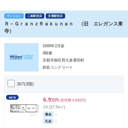
マンション
二条駅前店
京都駅前店
Ｒ－ＧｒａｎｚＲａｋｕｎａｎ （旧 エレガンス東
寺）
1989年2月築
4階建
京都市南区西九条豊田町
鉄筋コンクリート
307(3階)
NEW
6.9
万円
(管理費 4,000円)
2Ｋ(27.54㎡)
-
敷金
-
礼金