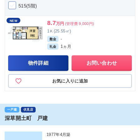
515(5階)
NEW
8.7
万円
(管理費 9,000円)
1Ｋ(25.55㎡)
-
敷金
1ヵ月
礼金
物件詳細
お問い合わせ
お気に入りに追加
一戸建
伏見店
深草開土町 戸建
1977年4月築