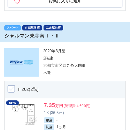
お気に入りに追加
アパート
京都駅前店
二条駅前店
シャルマン東寺南Ⅰ・Ⅱ
2020年3月築
2階建
京都市南区西九条大国町
木造
Ⅱ202(2階)
NEW
7.35
万円
(管理費 4,600円)
1Ｋ(36.5㎡)
-
敷金
1ヵ月
礼金