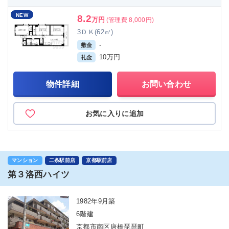
NEW
8.2
万円
(管理費 8,000円)
3ＤＫ(62㎡)
-
敷金
10万円
礼金
物件詳細
お問い合わせ
お気に入りに追加
マンション
二条駅前店
京都駅前店
第３洛西ハイツ
1982年9月築
6階建
京都市南区唐橋琵琶町