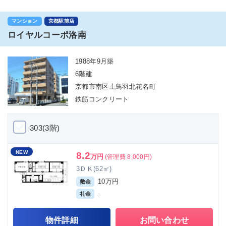
マンション
京都駅前店
ロイヤルコーポ洛南
1988年9月築
6階建
京都市南区上鳥羽北花名町
鉄筋コンクリート
303(3階)
NEW
8.2
万円
(管理費 8,000円)
3ＤＫ(62㎡)
10万円
敷金
-
礼金
物件詳細
お問い合わせ