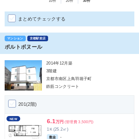
10件
20件
30件
まとめてチェックする
マンション
京都駅前店
ポルトボヌール
2014年12月築
3階建
京都市南区上鳥羽堀子町
鉄筋コンクリート
201(2階)
NEW
6.1
万円
(管理費 3,500円)
1Ｋ(25.2㎡)
-
敷金