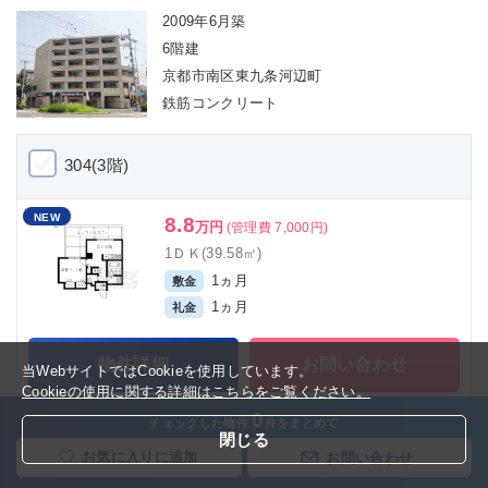
2009年6月築
6階建
京都市南区東九条河辺町
鉄筋コンクリート
304(3階)
NEW
8.8
万円
(管理費 7,000円)
1ＤＫ(39.58㎡)
1ヵ月
敷金
1ヵ月
礼金
物件詳細
お問い合わせ
当WebサイトではCookieを使用しています。
Cookieの使用に関する詳細はこちらをご覧ください。
0
チェックした物件
件をまとめて
お気に入りに追加
閉じる
お気に入りに追加
お問い合わせ