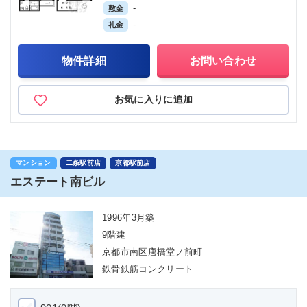
-
敷金
-
礼金
物件詳細
お問い合わせ
お気に入りに追加
マンション
二条駅前店
京都駅前店
エステート南ビル
1996年3月築
9階建
京都市南区唐橋堂ノ前町
鉄骨鉄筋コンクリート