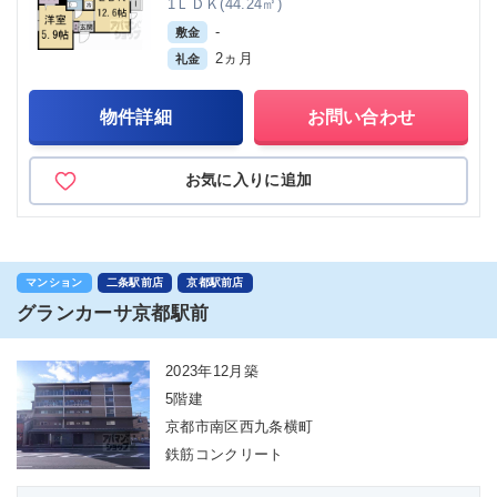
1ＬＤＫ(44.24㎡)
-
敷金
2ヵ月
礼金
物件詳細
お問い合わせ
お気に入りに追加
マンション
二条駅前店
京都駅前店
グランカーサ京都駅前
2023年12月築
5階建
京都市南区西九条横町
鉄筋コンクリート