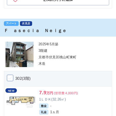
アパート
伏見店
Ｆ ａｓｅｃｉａ Ｎｅｉｇｅ
2025年5月築
3階建
京都市伏見区桃山町東町
木造
302(3階)
NEW
7.9
万円
(管理費 4,000円)
1ＬＤＫ(32.26㎡)
-
敷金
1ヵ月
礼金