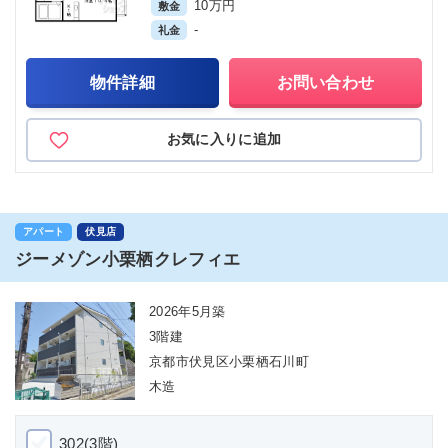
10万円
敷金
-
礼金
物件詳細
お問い合わせ
お気に入りに追加
アパート
伏見店
ジーメゾン小栗栖クレフィエ
2026年5月築
3階建
京都市伏見区小栗栖石川町
木造
302(3階)