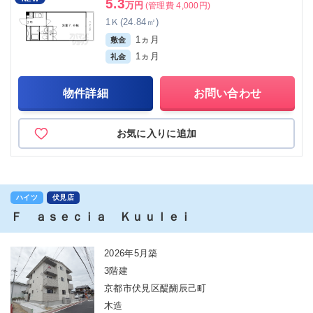
5.3
万円
(管理費 4,000円)
1Ｋ(24.84㎡)
1ヵ月
敷金
1ヵ月
礼金
物件詳細
お問い合わせ
お気に入りに追加
ハイツ
伏見店
Ｆ ａｓｅｃｉａ Ｋｕｕｌｅｉ
2026年5月築
3階建
京都市伏見区醍醐辰己町
木造