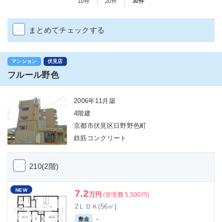
10件
20件
30件
まとめてチェックする
マンション
伏見店
フルール野色
2006年11月築
4階建
京都市伏見区日野野色町
鉄筋コンクリート
210(2階)
NEW
7.2
万円
(管理費 5,500円)
2ＬＤＫ(56㎡)
-
敷金