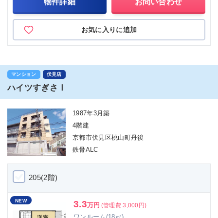
物件詳細
お問い合わせ
お気に入りに追加
マンション
伏見店
ハイツすぎさⅠ
1987年3月築
4階建
京都市伏見区桃山町丹後
鉄骨ALC
205(2階)
NEW
3.3
万円
(管理費 3,000円)
ワンルーム(18㎡)