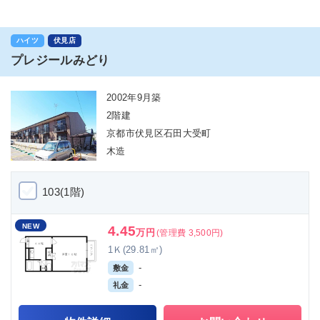
ハイツ
伏見店
プレジールみどり
2002年9月築
2階建
京都市伏見区石田大受町
木造
103(1階)
NEW
4.45
万円
(管理費 3,500円)
1Ｋ(29.81㎡)
-
敷金
-
礼金