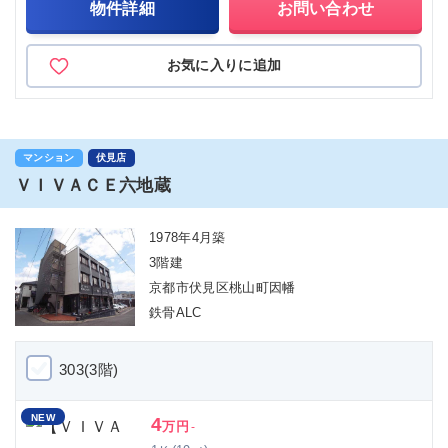
物件詳細
お問い合わせ
お気に入りに追加
マンション
伏見店
ＶＩＶＡＣＥ六地蔵
1978年4月築
3階建
京都市伏見区桃山町因幡
鉄骨ALC
303(3階)
NEW
4
万円
-