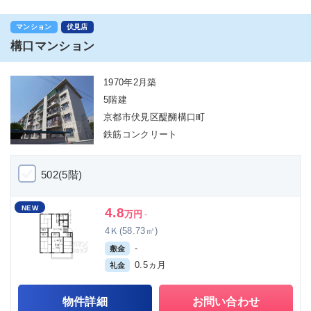
マンション
伏見店
構口マンション
1970年2月築
5階建
京都市伏見区醍醐構口町
鉄筋コンクリート
502(5階)
NEW
4.8
万円
-
4Ｋ(58.73㎡)
-
敷金
0.5ヵ月
礼金
物件詳細
お問い合わせ