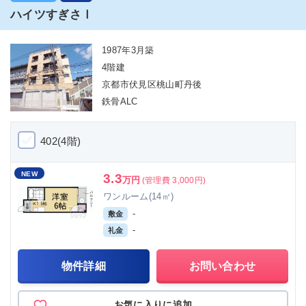
ハイツすぎさⅠ
1987年3月築
4階建
京都市伏見区桃山町丹後
鉄骨ALC
402(4階)
NEW
3.3
万円
(管理費 3,000円)
ワンルーム(14㎡)
-
敷金
-
礼金
物件詳細
お問い合わせ
お気に入りに追加