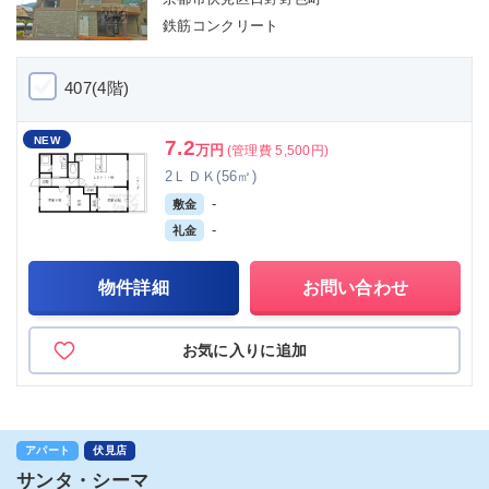
鉄筋コンクリート
407(4階)
NEW
7.2
万円
(管理費 5,500円)
2ＬＤＫ(56㎡)
-
敷金
-
礼金
物件詳細
お問い合わせ
お気に入りに追加
アパート
伏見店
サンタ・シーマ