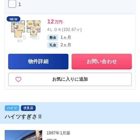
1
NEW
12
万円
-
4ＬＤＫ(102.67㎡)
1ヵ月
敷金
2ヵ月
礼金
物件詳細
お問い合わせ
お気に入りに追加
ハイツ
伏見店
ハイツすぎさⅡ
1987年1月築