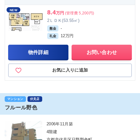
NEW
8.4
万円
(管理費 5,200円)
2ＬＤＫ(53.55㎡)
-
敷金
12万円
礼金
物件詳細
お問い合わせ
お気に入りに追加
マンション
伏見店
フルール野色
2006年11月築
4階建
京都市伏見区日野野色町