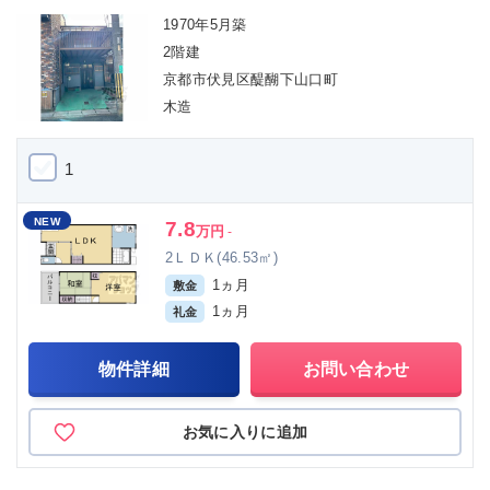
1970年5月築
2階建
京都市伏見区醍醐下山口町
木造
1
NEW
7.8
万円
-
2ＬＤＫ(46.53㎡)
1ヵ月
敷金
1ヵ月
礼金
物件詳細
お問い合わせ
お気に入りに追加