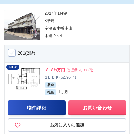
2017年1月築
3階建
宇治市木幡南山
木造２×４
201(2階)
NEW
7.75
万円
(管理費 4,100円)
1ＬＤＫ(52.96㎡)
-
敷金
1ヵ月
礼金
物件詳細
お問い合わせ
お気に入りに追加