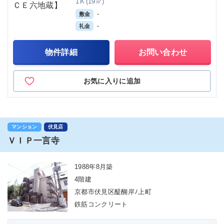
1Ｋ(19㎡)
-
敷金
-
礼金
物件詳細
お問い合わせ
お気に入りに追加
マンション
伏見店
ＶＩＰ一言寺
1988年8月築
4階建
京都市伏見区醍醐岸ﾉ上町
鉄筋コンクリート