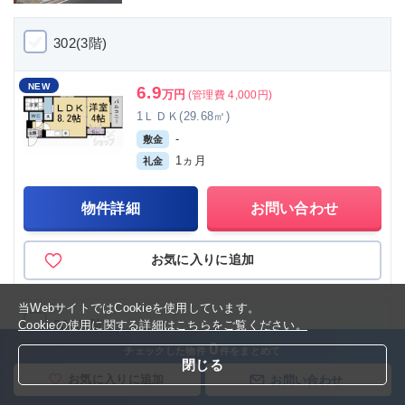
302(3階)
NEW
6.9
万円
(管理費 4,000円)
1ＬＤＫ(29.68㎡)
-
敷金
1ヵ月
礼金
物件詳細
お問い合わせ
お気に入りに追加
当WebサイトではCookieを使用しています。
202(2階)
Cookieの使用に関する詳細はこちらをご覧ください。
0
チェックした物件
件をまとめて
閉じる
NEW
6.8
万円
(管理費 4,000円)
お気に入りに追加
お問い合わせ
1ＬＤＫ(29.68㎡)