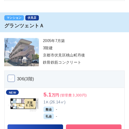
マンション
伏見店
グランツェントＡ
2005年7月築
3階建
京都市伏見区桃山町丹後
鉄骨鉄筋コンクリート
306(3階)
NEW
5.1
万円
(管理費 3,300円)
1Ｋ(26.14㎡)
-
敷金
-
礼金