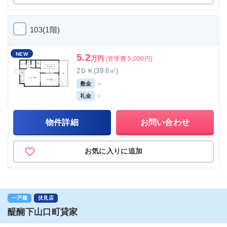
103(1階)
NEW
5.2
万円
(管理費 5,000円)
2ＤＫ(39.6㎡)
-
敷金
-
礼金
物件詳細
お問い合わせ
お気に入りに追加
一戸建
伏見店
醍醐下山口町貸家