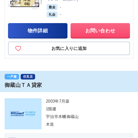
-
敷金
-
礼金
物件詳細
お問い合わせ
お気に入りに追加
一戸建
伏見店
御蔵山ＴＡ貸家
2003年7月築
1階建
宇治市木幡御蔵山
木造