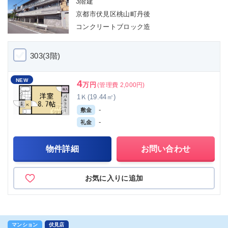
3階建
京都市伏見区桃山町丹後
コンクリートブロック造
303(3階)
NEW
4
万円
(管理費 2,000円)
1Ｋ(19.44㎡)
-
敷金
-
礼金
物件詳細
お問い合わせ
お気に入りに追加
マンション
伏見店