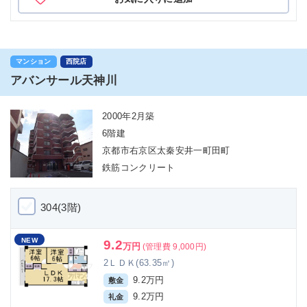
マンション
西院店
アバンサール天神川
2000年2月築
6階建
京都市右京区太秦安井一町田町
鉄筋コンクリート
304(3階)
NEW
9.2
万円
(管理費 9,000円)
2ＬＤＫ(63.35㎡)
9.2万円
敷金
9.2万円
礼金