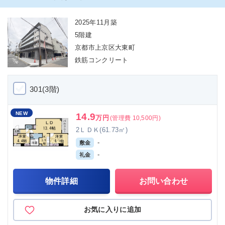
2025年11月築
5階建
京都市上京区大東町
鉄筋コンクリート
301(3階)
NEW
14.9
万円
(管理費 10,500円)
2ＬＤＫ(61.73㎡)
-
敷金
-
礼金
物件詳細
お問い合わせ
お気に入りに追加