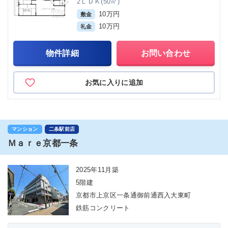
2ＬＤＫ(50㎡)
10万円
敷金
10万円
礼金
物件詳細
お問い合わせ
お気に入りに追加
マンション
二条駅前店
Ｍａｒｅ京都一条
2025年11月築
5階建
京都市上京区一条通御前通西入大東町
鉄筋コンクリート