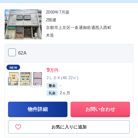
2000年7月築
2階建
京都市上京区一条通御前通西入西町
木造
62A
NEW
9
万円
-
2ＬＤＫ(46.22㎡)
-
敷金
2ヵ月
礼金
物件詳細
お問い合わせ
お気に入りに追加