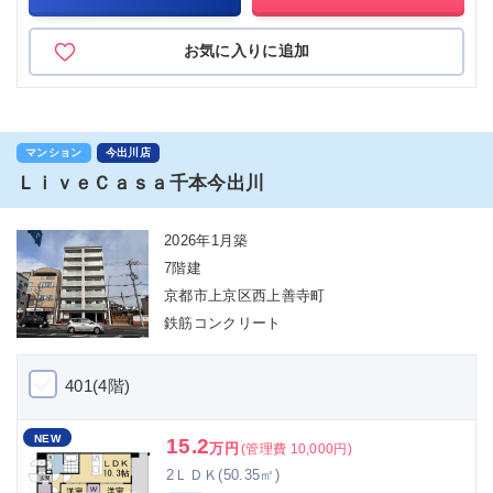
お気に入りに追加
マンション
今出川店
ＬｉｖｅＣａｓａ千本今出川
2026年1月築
7階建
京都市上京区西上善寺町
鉄筋コンクリート
401(4階)
NEW
15.2
万円
(管理費 10,000円)
2ＬＤＫ(50.35㎡)