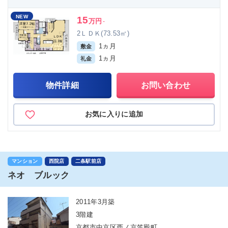
NEW
15
万円
-
2ＬＤＫ(73.53㎡)
1ヵ月
敷金
1ヵ月
礼金
物件詳細
お問い合わせ
お気に入りに追加
マンション
西院店
二条駅前店
ネオ ブルック
2011年3月築
3階建
京都市中京区西ノ京笠殿町