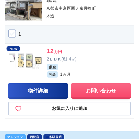
1階建
京都市中京区西ノ京月輪町
木造
1
NEW
12
万円
-
2ＬＤＫ(81.4㎡)
-
敷金
1ヵ月
礼金
物件詳細
お問い合わせ
お気に入りに追加
マンション
西院店
二条駅前店