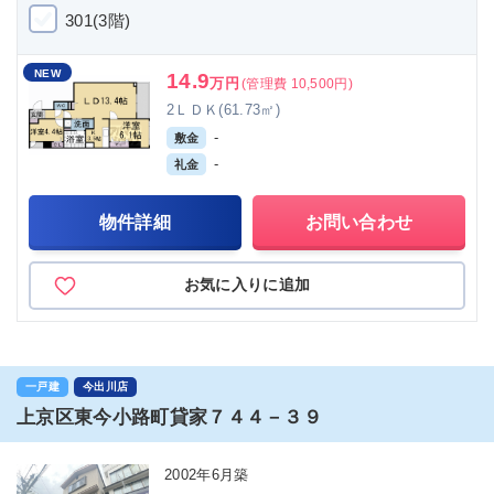
301(3階)
NEW
14.9
万円
(管理費 10,500円)
2ＬＤＫ(61.73㎡)
-
敷金
-
礼金
物件詳細
お問い合わせ
お気に入りに追加
一戸建
今出川店
上京区東今小路町貸家７４４－３９
2002年6月築