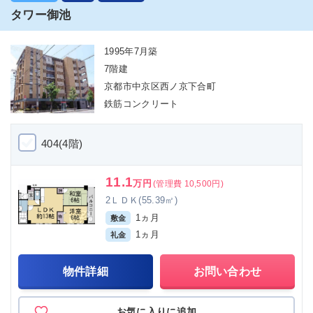
タワー御池
1995年7月築
7階建
京都市中京区西ノ京下合町
鉄筋コンクリート
404(4階)
11.1
万円
(管理費 10,500円)
2ＬＤＫ(55.39㎡)
1ヵ月
敷金
1ヵ月
礼金
物件詳細
お問い合わせ
お気に入りに追加