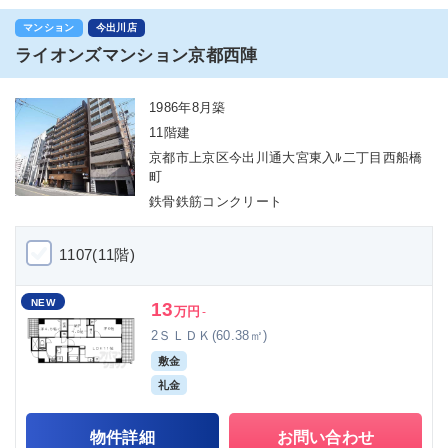
マンション
今出川店
ライオンズマンション京都西陣
1986年8月築
11階建
京都市上京区今出川通大宮東入ﾙ二丁目西船橋
町
鉄骨鉄筋コンクリート
1107(11階)
NEW
13
万円
-
2ＳＬＤＫ(60.38㎡)
敷金
礼金
物件詳細
お問い合わせ