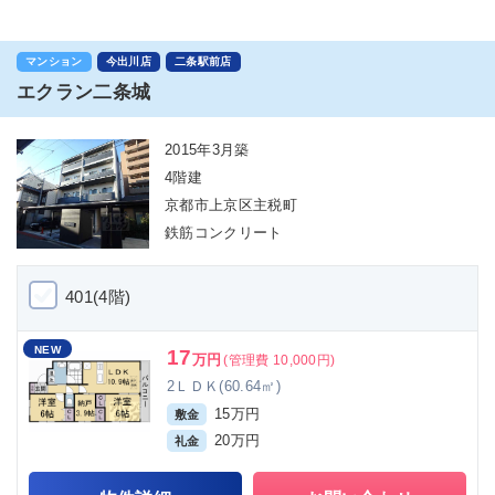
マンション
今出川店
二条駅前店
エクラン二条城
2015年3月築
4階建
京都市上京区主税町
鉄筋コンクリート
401(4階)
NEW
17
万円
(管理費 10,000円)
2ＬＤＫ(60.64㎡)
15万円
敷金
20万円
礼金