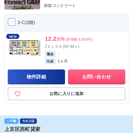
鉄筋コンクリート
3-C(3階)
NEW
12.2
万円
(管理費 6,000円)
2ＳＬＤＫ(59.94㎡)
-
敷金
1ヵ月
礼金
物件詳細
お問い合わせ
お気に入りに追加
一戸建
今出川店
上京区西町貸家