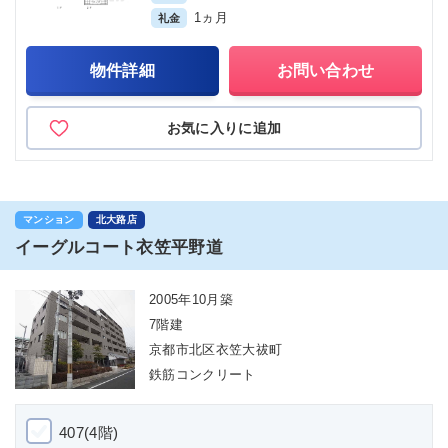
1ヵ月
礼金
物件詳細
お問い合わせ
お気に入りに追加
マンション
北大路店
イーグルコート衣笠平野道
2005年10月築
7階建
京都市北区衣笠大祓町
鉄筋コンクリート
407(4階)