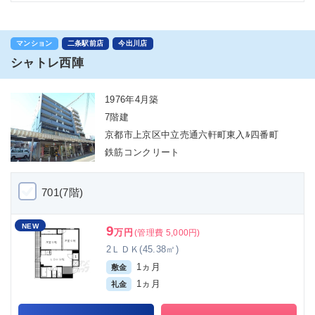
マンション
二条駅前店
今出川店
シャトレ西陣
1976年4月築
7階建
京都市上京区中立売通六軒町東入ﾙ四番町
鉄筋コンクリート
701(7階)
NEW
9
万円
(管理費 5,000円)
2ＬＤＫ(45.38㎡)
1ヵ月
敷金
1ヵ月
礼金