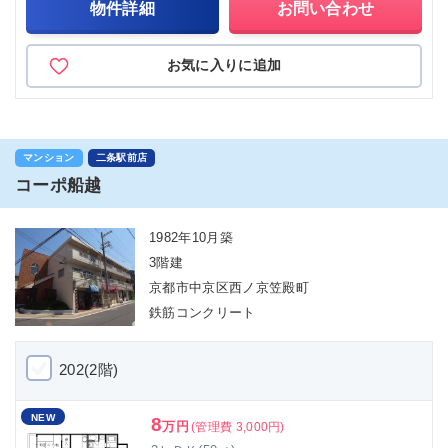
物件詳細
お問い合わせ
お気に入りに追加
マンション
二条駅前店
コーポ船越
1982年10月築
3階建
京都市中京区西ノ京笠殿町
鉄筋コンクリート
202(2階)
NEW
8
万円
(管理費 3,000円)