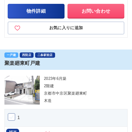
物件詳細
お問い合わせ
お気に入りに追加
一戸建
西院店
二条駅前店
聚楽廻東町戸建
2023年6月築
2階建
京都市中京区聚楽廻東町
木造
1
NEW