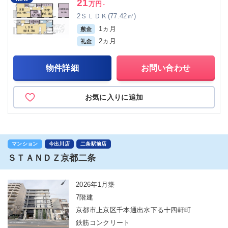
21
万円
-
2ＳＬＤＫ(77.42㎡)
1ヵ月
敷金
2ヵ月
礼金
物件詳細
お問い合わせ
お気に入りに追加
マンション
今出川店
二条駅前店
ＳＴＡＮＤＺ京都二条
2026年1月築
7階建
京都市上京区千本通出水下る十四軒町
鉄筋コンクリート