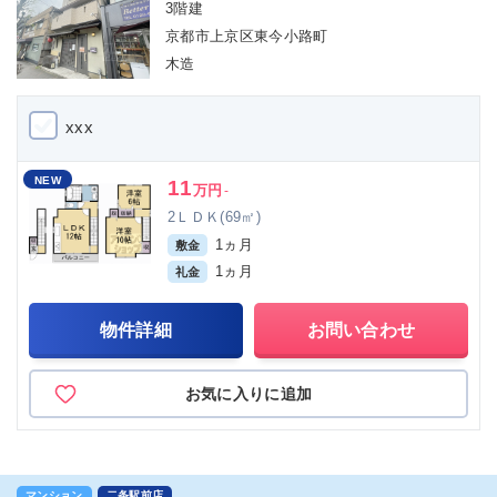
3階建
京都市上京区東今小路町
木造
xxx
NEW
11
万円
-
2ＬＤＫ(69㎡)
1ヵ月
敷金
1ヵ月
礼金
物件詳細
お問い合わせ
お気に入りに追加
マンション
二条駅前店