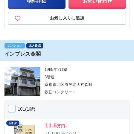
物件詳細
お問い合わせ
お気に入りに追加
マンション
北大路店
インプレス金閣
1985年2月築
3階建
京都市北区衣笠北天神森町
鉄筋コンクリート
101(1階)
NEW
11.5
万円
-
2ＬＤＫ(66.42㎡)