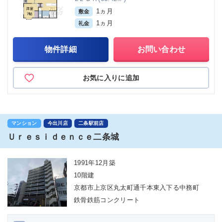
1ヵ月
敷金
1ヵ月
礼金
物件詳細
お問い合わせ
お気に入りに追加
マンション
今出川店
二条駅前店
Ｕｒｅｓｉｄｅｎｃｅ二条城
1991年12月築
10階建
京都市上京区丸太町通千本東入下る中務町
鉄骨鉄筋コンクリート