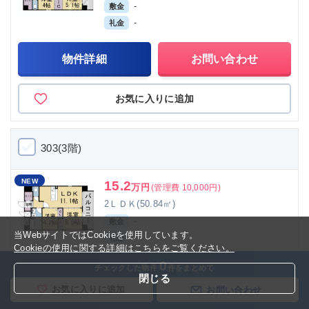
-
敷金
-
礼金
物件詳細
お問い合わせ
お気に入りに追加
303(3階)
NEW
15.2
万円
(管理費 10,000円)
2ＬＤＫ(50.84㎡)
-
敷金
当WebサイトではCookieを使用しています。
-
礼金
Cookieの使用に関する詳細はこちらをご覧ください。
0
チェックした物件
件をまとめて
物件詳細
お問い合わせ
閉じる
お気に入りに追加
お問い合わせ