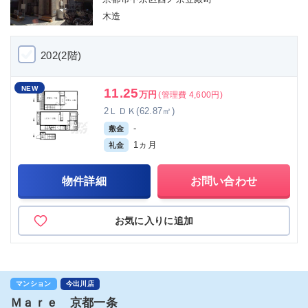
木造
202(2階)
NEW
11.25
万円
(管理費 4,600円)
2ＬＤＫ(62.87㎡)
-
敷金
1ヵ月
礼金
物件詳細
お問い合わせ
お気に入りに追加
マンション
今出川店
Ｍａｒｅ 京都一条