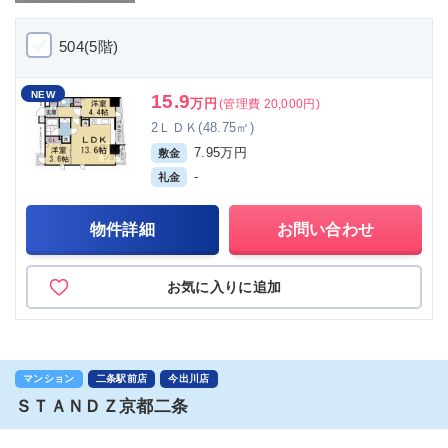
504(5階)
NEW
15.9
万円
(管理費 20,000円)
2ＬＤＫ(48.75㎡)
7.95万円
敷金
-
礼金
物件詳細
お問い合わせ
お気に入りに追加
マンション
二条駅前店
今出川店
ＳＴＡＮＤＺ京都二条