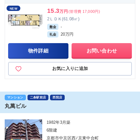
NEW
15.3
万円
(管理費 17,000円)
2ＬＤＫ(61.08㎡)
-
敷金
20万円
礼金
物件詳細
お問い合わせ
お気に入りに追加
マンション
二条駅前店
西院店
丸萬ビル
1982年3月築
6階建
京都市中京区西ﾉ京東中合町