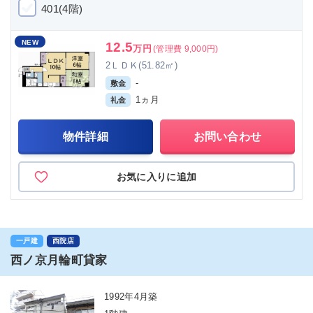
401(4階)
NEW
12.5
万円
(管理費 9,000円)
2ＬＤＫ(51.82㎡)
-
敷金
1ヵ月
礼金
物件詳細
お問い合わせ
お気に入りに追加
一戸建
西院店
西ノ京月輪町貸家
1992年4月築