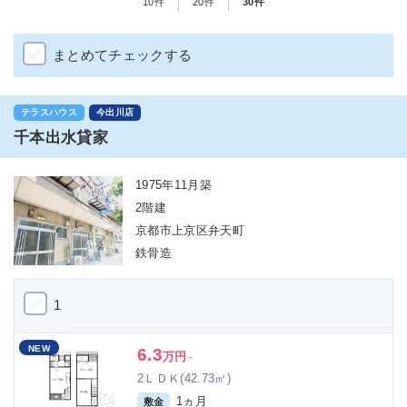
10件
20件
30件
まとめてチェックする
テラスハウス
今出川店
千本出水貸家
1975年11月築
2階建
京都市上京区弁天町
鉄骨造
1
NEW
6.3
万円
-
2ＬＤＫ(42.73㎡)
1ヵ月
敷金