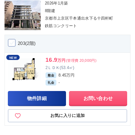
2026年1月築
8階建
京都市上京区千本通出水下る十四軒町
鉄筋コンクリート
203(2階)
NEW
16.9
万円
(管理費 20,000円)
2ＬＤＫ(53.4㎡)
8.45万円
敷金
-
礼金
物件詳細
お問い合わせ
お気に入りに追加