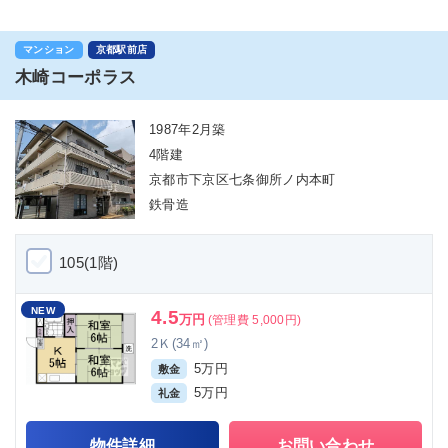
マンション
京都駅前店
木崎コーポラス
1987年2月築
4階建
京都市下京区七条御所ノ内本町
鉄骨造
105(1階)
NEW
4.5
万円
(管理費 5,000円)
2Ｋ(34㎡)
5万円
敷金
5万円
礼金
物件詳細
お問い合わせ