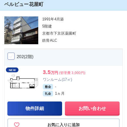
ベルビュー花屋町
1991年4月築
5階建
京都市下京区薬園町
鉄骨ALC
202(2階)
NEW
3.5
万円
(管理費 3,000円)
ワンルーム(17㎡)
-
敷金
1ヵ月
礼金
物件詳細
お問い合わせ
お気に入りに追加