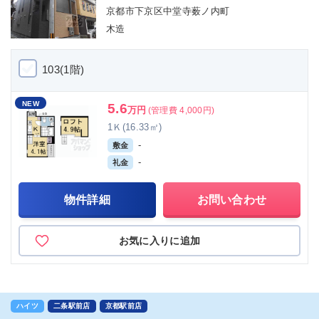
京都市下京区中堂寺薮ノ内町
木造
103(1階)
NEW
5.6
万円
(管理費 4,000円)
1Ｋ(16.33㎡)
-
敷金
-
礼金
物件詳細
お問い合わせ
お気に入りに追加
ハイツ
二条駅前店
京都駅前店