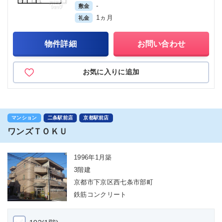
-
敷金
1ヵ月
礼金
物件詳細
お問い合わせ
お気に入りに追加
マンション
二条駅前店
京都駅前店
ワンズＴＯＫＵ
1996年1月築
3階建
京都市下京区西七条市部町
鉄筋コンクリート