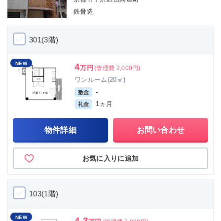
鉄骨造
301(3階)
NEW
4
万円
(管理費 2,000円)
ワンルーム(20㎡)
-
敷金
1ヵ月
礼金
物件詳細
お問い合わせ
お気に入りに追加
103(1階)
NEW
4.3