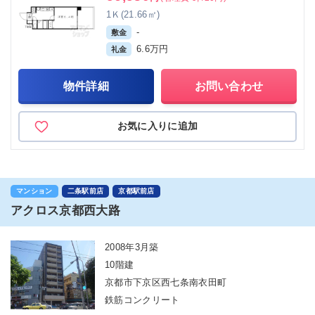
1Ｋ(21.66㎡)
-
敷金
6.6万円
礼金
物件詳細
お問い合わせ
お気に入りに追加
マンション
二条駅前店
京都駅前店
アクロス京都西大路
2008年3月築
10階建
京都市下京区西七条南衣田町
鉄筋コンクリート