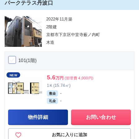
パークテラス丹波口
2022年11月築
2階建
京都市下京区中堂寺薮ノ内町
木造
101(1階)
NEW
5.6
万円
(管理費 4,000円)
1Ｋ(15.74㎡)
-
敷金
-
礼金
物件詳細
お問い合わせ
お気に入りに追加