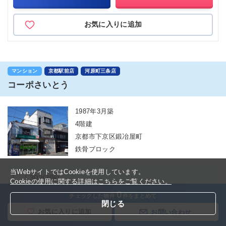
お気に入りに追加
マンション
京都駅前店
河原町三条店
コーポさいとう
1987年3月築
4階建
京都市下京区鍛冶屋町
鉄骨ブロック
当WebサイトではCookieを使用しています。
302(3階)
Cookieの使用に関する詳細はこちらをご覧ください。
0
チェックした物件
件をまとめて
閉じる
NEW
6
万円
(管理費 3,000円)
お気に入りに追加
お問い合わせ
2Ｋ(28㎡)