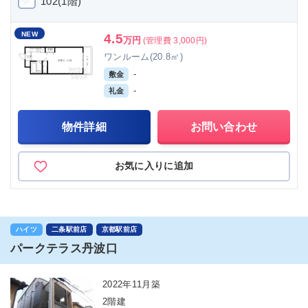
102(1階)
NEW
4.5
万円
(管理費 3,000円)
ワンルーム(20.8㎡)
-
敷金
-
礼金
物件詳細
お問い合わせ
お気に入りに追加
ハイツ
二条駅前店
京都駅前店
パークテラス丹波口
2022年11月築
2階建