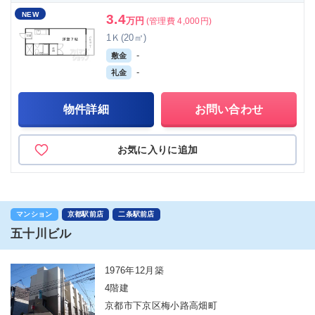
NEW
3.4
万円
(管理費 4,000円)
1Ｋ(20㎡)
-
敷金
-
礼金
物件詳細
お問い合わせ
お気に入りに追加
マンション
京都駅前店
二条駅前店
五十川ビル
1976年12月築
4階建
京都市下京区梅小路高畑町