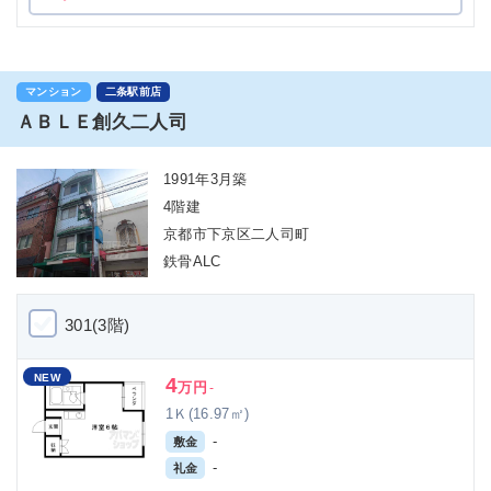
マンション
二条駅前店
ＡＢＬＥ創久二人司
1991年3月築
4階建
京都市下京区二人司町
鉄骨ALC
301(3階)
NEW
4
万円
-
1Ｋ(16.97㎡)
-
敷金
-
礼金