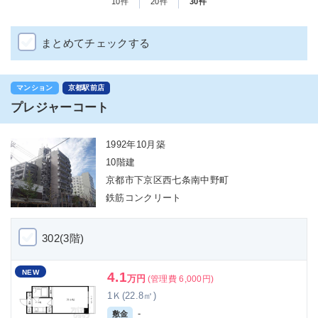
10件
20件
30件
まとめてチェックする
マンション
京都駅前店
プレジャーコート
1992年10月築
10階建
京都市下京区西七条南中野町
鉄筋コンクリート
302(3階)
NEW
4.1
万円
(管理費 6,000円)
1Ｋ(22.8㎡)
-
敷金