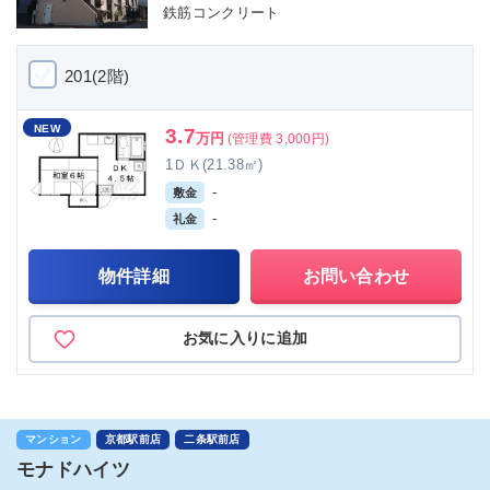
鉄筋コンクリート
201(2階)
NEW
3.7
万円
(管理費 3,000円)
1ＤＫ(21.38㎡)
-
敷金
-
礼金
物件詳細
お問い合わせ
お気に入りに追加
マンション
京都駅前店
二条駅前店
モナドハイツ