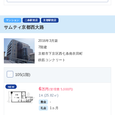
マンション
二条駅前店
京都駅前店
サムティ京都西大路
2016年3月築
7階建
京都市下京区西七条南衣田町
鉄筋コンクリート
105(1階)
NEW
6
万円
(管理費 5,000円)
1Ｋ(25.82㎡)
-
敷金
1ヵ月
礼金