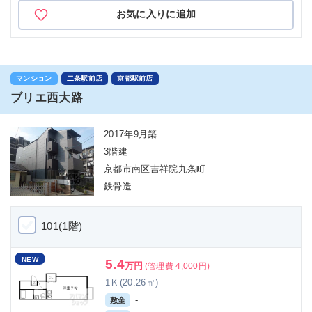
お気に入りに追加
マンション
二条駅前店
京都駅前店
ブリエ西大路
2017年9月築
3階建
京都市南区吉祥院九条町
鉄骨造
101(1階)
NEW
5.4
万円
(管理費 4,000円)
1Ｋ(20.26㎡)
-
敷金