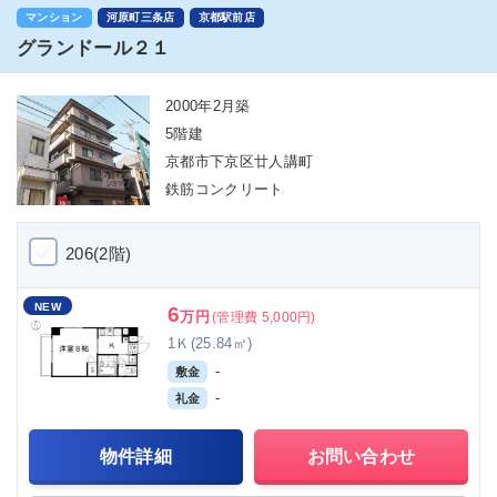
マンション
河原町三条店
京都駅前店
グランドール２１
2000年2月築
5階建
京都市下京区廿人講町
鉄筋コンクリート
206(2階)
NEW
6
万円
(管理費 5,000円)
1Ｋ(25.84㎡)
-
敷金
-
礼金
物件詳細
お問い合わせ