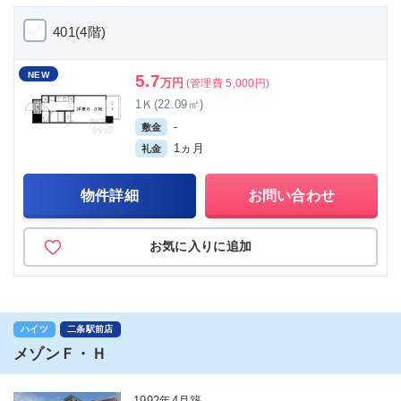
401(4階)
NEW
5.7
万円
(管理費 5,000円)
1Ｋ(22.09㎡)
-
敷金
1ヵ月
礼金
物件詳細
お問い合わせ
お気に入りに追加
ハイツ
二条駅前店
メゾンＦ・Ｈ
1992年4月築