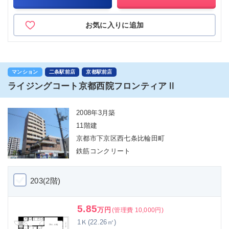
お気に入りに追加
マンション
二条駅前店
京都駅前店
ライジングコート京都西院フロンティアⅡ
2008年3月築
11階建
京都市下京区西七条比輪田町
鉄筋コンクリート
203(2階)
5.85
万円
(管理費 10,000円)
1Ｋ(22.26㎡)