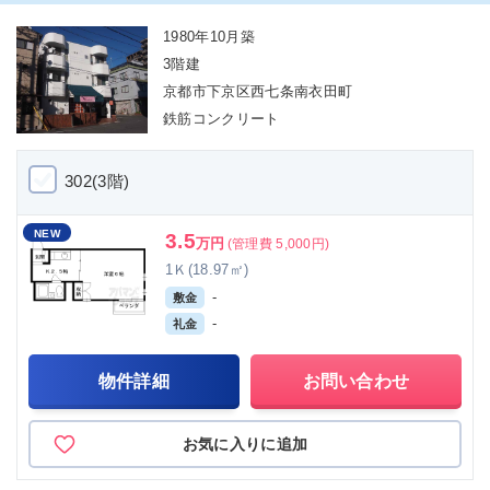
1980年10月築
3階建
京都市下京区西七条南衣田町
鉄筋コンクリート
302(3階)
NEW
3.5
万円
(管理費 5,000円)
1Ｋ(18.97㎡)
-
敷金
-
礼金
物件詳細
お問い合わせ
お気に入りに追加