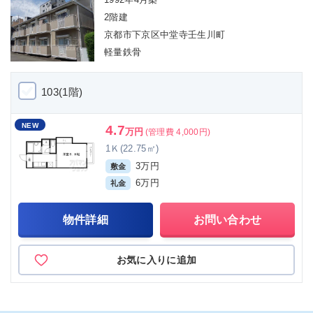
2階建
京都市下京区中堂寺壬生川町
軽量鉄骨
103(1階)
NEW
4.7
万円
(管理費 4,000円)
1Ｋ(22.75㎡)
3万円
敷金
6万円
礼金
物件詳細
お問い合わせ
お気に入りに追加