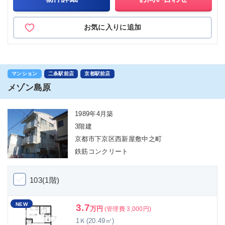
お気に入りに追加
マンション
二条駅前店
京都駅前店
メゾン島原
1989年4月築
3階建
京都市下京区西新屋敷中之町
鉄筋コンクリート
103(1階)
NEW
3.7
万円
(管理費 3,000円)
1Ｋ(20.49㎡)