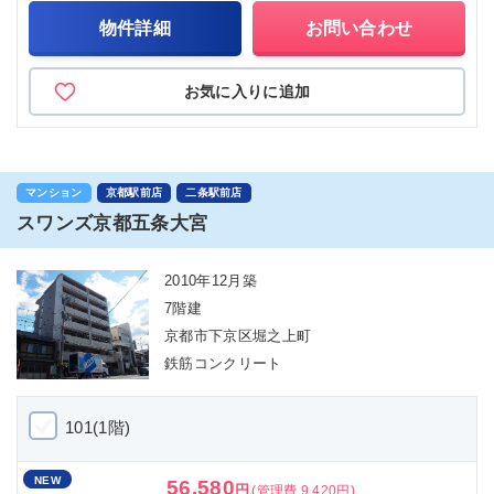
物件詳細
お問い合わせ
お気に入りに追加
マンション
京都駅前店
二条駅前店
スワンズ京都五条大宮
2010年12月築
7階建
京都市下京区堀之上町
鉄筋コンクリート
101(1階)
NEW
56,580
円
(管理費 9,420円)