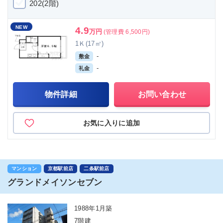
202(2階)
NEW
4.9
万円
(管理費 6,500円)
1Ｋ(17㎡)
-
敷金
-
礼金
物件詳細
お問い合わせ
お気に入りに追加
マンション
京都駅前店
二条駅前店
グランドメイソンセブン
1988年1月築
7階建