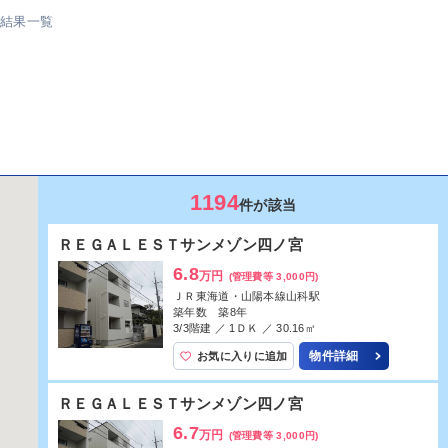
索結果一覧
1194
件が該当
ＯＴＯＷＡマンション
3.2
万円
(管理費等 4,000円)
京阪京津線四宮駅
築年数 築38年
3/4階建 ／ 1Ｋ ／ 14.58㎡
物件詳細
お気に入りに追加
ＯＴＯＷＡマンション
3.2
万円
(管理費等 4,000円)