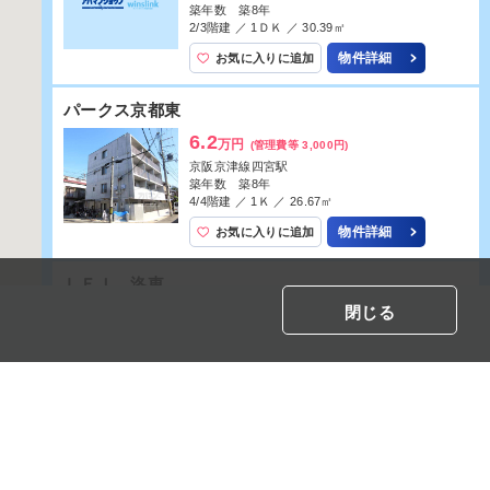
築年数 築36年
4/5階建 ／ 1Ｋ ／ 19.25㎡
物件詳細
お気に入りに追加
ハイツコワフュール
3.1
万円
(管理費等 2,000円)
京阪京津線四宮駅
築年数 築41年
2/3階建 ／ 1Ｋ ／ 17.01㎡
物件詳細
お気に入りに追加
プレアール音羽
閉じる
4
万円
(管理費等 3,000円)
京阪京津線四宮駅
築年数 築35年
2/3階建 ／ 1Ｋ ／ 22.03㎡
物件詳細
お気に入りに追加
リバーサイド四ノ宮