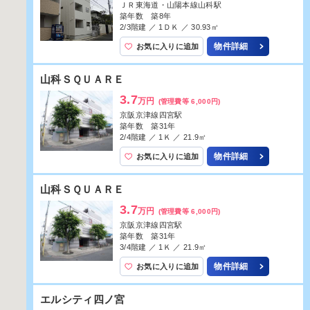
京阪京津線四宮駅
築年数 築38年
3/4階建 ／ 1Ｋ ／ 14.58㎡
物件詳細
お気に入りに追加
ＲＥＧＡＬＥＳＴサンメゾン四ノ宮
6.8
万円
(管理費等 3,000円)
ＪＲ東海道・山陽本線山科駅
築年数 築8年
3/3階建 ／ 1ＤＫ ／ 30.16㎡
物件詳細
お気に入りに追加
ＲＥＧＡＬＥＳＴサンメゾン四ノ宮
6.7
万円
(管理費等 3,000円)
ＪＲ東海道・山陽本線山科駅
築年数 築8年
2/3階建 ／ 1ＤＫ ／ 30.93㎡
物件詳細
お気に入りに追加
ＯＴＯＷＡマンション