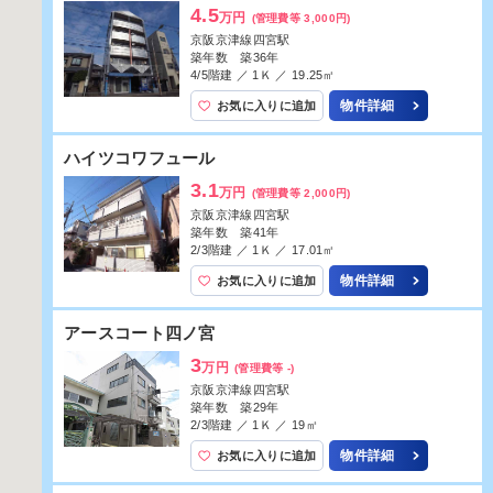
3.2
万円
(管理費等 4,000円)
京阪京津線四宮駅
築年数 築38年
3/4階建 ／ 1Ｋ ／ 14.58㎡
物件詳細
お気に入りに追加
ＯＴＯＷＡマンション
3.2
万円
(管理費等 4,000円)
京阪京津線四宮駅
築年数 築38年
3/4階建 ／ 1Ｋ ／ 14.58㎡
物件詳細
お気に入りに追加
メゾンオリエント
2.6
万円
(管理費等 3,000円)
ＪＲ東海道・山陽本線山科駅
築年数 築38年
5/5階建 ／ 1Ｋ ／ 16㎡
物件詳細
お気に入りに追加