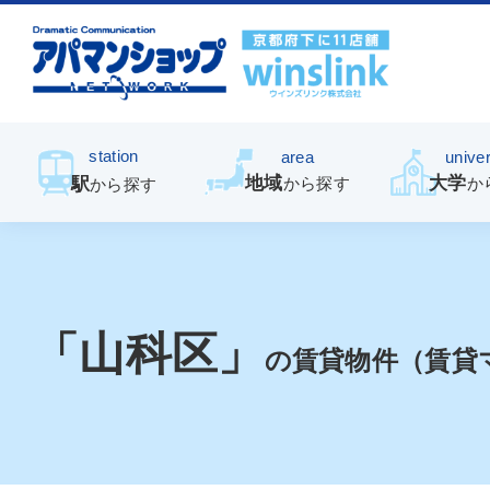
station
area
univer
地域
大学
駅
から探す
か
から探す
「山科区」
の賃貸物件（賃貸