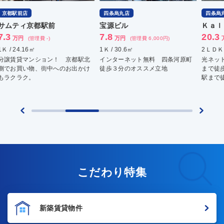
四条烏丸店
四条烏丸店
北
宝源ビル
Ｋａｌａｎ新町三条
グ
7.8
20.3
4.
万円
万円
(管理費 6,000円)
(管理費 8,000円)
1Ｋ / 30.6㎡
2ＬＤＫ / 62.54㎡
1Ｋ 
インターネット無料 四条河原町
光ネット無料 地下鉄烏丸御池駅
リノ
徒歩３分のオススメ立地
まで徒歩約６分 地下鉄烏丸御池
広さ
駅まで徒歩約６分。
用で
こだわり特集
新築賃貸物件