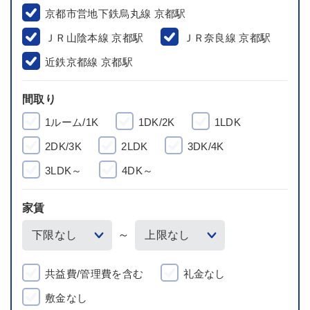
京都市営地下鉄烏丸線 京都駅
ＪＲ山陰本線 京都駅
ＪＲ奈良線 京都駅
近鉄京都線 京都駅
間取り
1ルーム/1K
1DK/2K
1LDK
2DK/3K
2LDK
3DK/4K
3LDK～
4DK～
家賃
～
共益費/管理費を含む
礼金なし
敷金なし