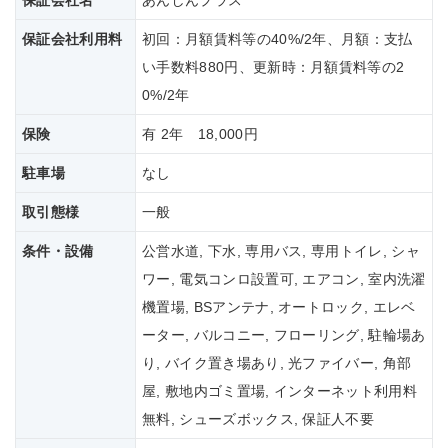
保証会社名
あんしんプラス
保証会社
利用料
初回：月額賃料等の40%/2年、月額：支払
い手数料880円、更新時：月額賃料等の2
0%/2年
保険
有 2年 18,000円
駐車場
なし
取引態様
一般
条件・設備
公営水道, 下水, 専用バス, 専用トイレ, シャ
ワー, 電気コンロ設置可, エアコン, 室内洗濯
機置場, BSアンテナ, オートロック, エレベ
ーター, バルコニー, フローリング, 駐輪場あ
り, バイク置き場あり, 光ファイバー, 角部
屋, 敷地内ゴミ置場, インターネット利用料
無料, シューズボックス, 保証人不要