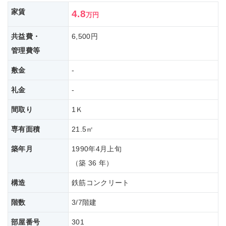
家賃
4.8
万円
共益費・
6,500円
管理費等
敷金
-
礼金
-
間取り
1Ｋ
専有面積
21.5㎡
築年月
1990年4月上旬
（築 36 年）
構造
鉄筋コンクリート
階数
3/7階建
部屋番号
301