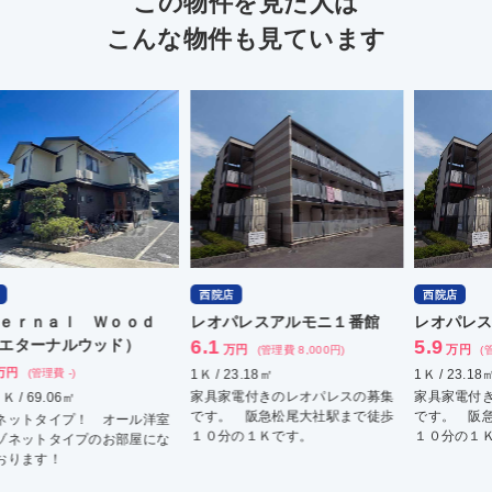
この物件を見た人は
こんな物件も見ています
西院店
西院店
西
レオパレスアルモニ１番館
レオパレスアルモニ１番館
レ
6.1
5.9
6.
万円
万円
(管理費 8,000円)
(管理費 8,000円)
1Ｋ / 23.18㎡
1Ｋ / 23.18㎡
1Ｋ 
家具家電付きのレオパレスの募集
家具家電付きのレオパレスの募集
家具
です。 阪急松尾大社駅まで徒歩
です。 阪急松尾大社駅まで徒歩
です
１０分の１Ｋです。
１０分の１Ｋです。
１０