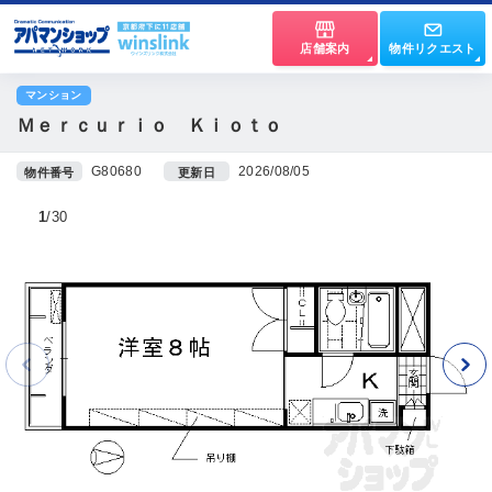
店舗案内
物件リクエスト
マンション
Ｍｅｒｃｕｒｉｏ Ｋｉｏｔｏ
G80680
2026/08/05
物件番号
更新日
1
30