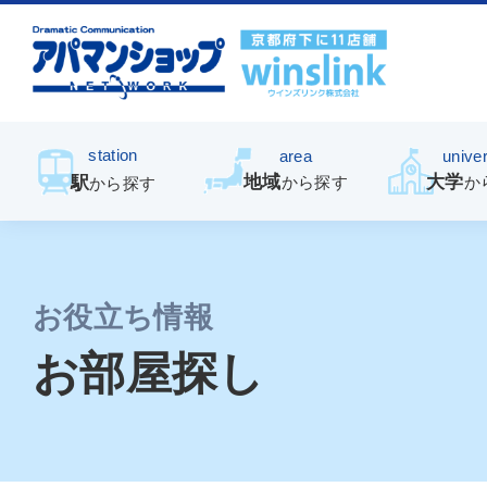
station
area
univer
地域
大学
駅
から探す
か
から探す
お役立ち情報
お部屋探し