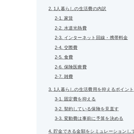
2. 1人暮らしの生活費の内訳
2-1. 家賃
2-2. 水道光熱費
2-3. インターネット回線・携帯料金
2-4. 交際費
2-5. 食費
2-6. 保険医療費
2-7. 雑費
3. 1人暮らしの生活費用を抑えるポイント
3-1. 固定費を抑える
3-2. 契約している保険を見直す
3-3. 変動費は事前に予算を決める
4. 貯金できる金額をシミュレーションし