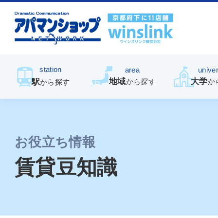
station
area
univer
地域
大学
駅
から探す
か
から探す
お役立ち情報
賃貸豆知識