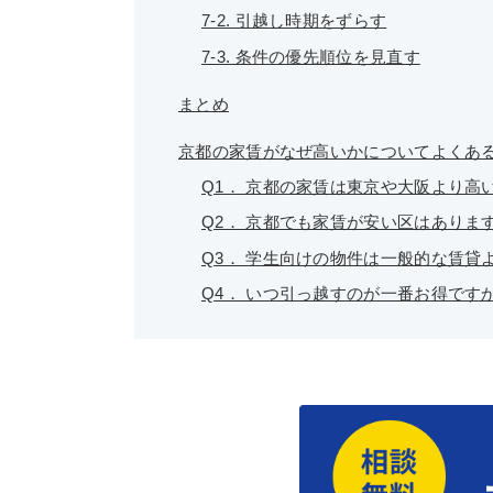
7-2. 引越し時期をずらす
7-3. 条件の優先順位を見直す
まとめ
京都の家賃がなぜ高いかについてよくあ
Q1． 京都の家賃は東京や大阪より高
Q2． 京都でも家賃が安い区はありま
Q3． 学生向けの物件は一般的な賃貸
Q4． いつ引っ越すのが一番お得です