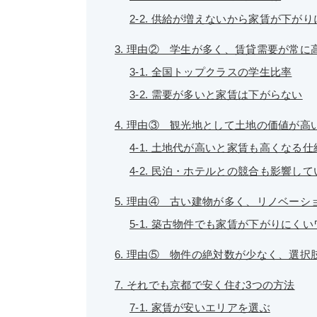
2-2. 供給が増えないから家賃が下が
3. 理由② 学生が多く、賃貸需要が常に
3-1. 全国トップクラスの学生比率
3-2. 需要が多いと家賃は下がらない
4. 理由③ 観光地として土地の価値が高
4-1. 土地代が高いと家賃も高くなる仕
4-2. 民泊・ホテルとの競合も影響して
5. 理由④ 古い建物が多く、リノベーシ
5-1. 築古物件でも家賃が下がりにくい
6. 理由⑤ 物件の絶対数が少なく、選択
7. それでも京都で安く住む3つの方法
7-1. 家賃が安いエリアを選ぶ