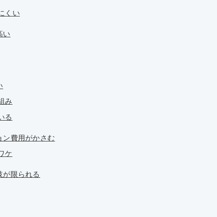
りにくい
高い
い
組み
いる
ョン費用がかさむ
ワケ
肢が限られる