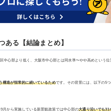
5つある【結論まとめ】
23区中心部より低く、大阪市中心部とは同水準〜やや高めという
う構造が恒常的に続いているため
です。その背景には、以下の5
07年9月から実施している新景観政策では中心部の
大通り沿いでも31