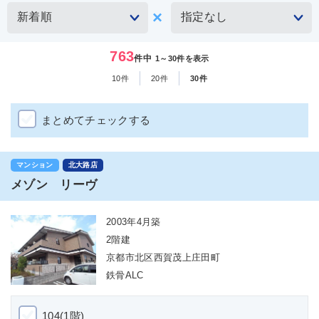
763
件中
1～30件を表示
10件
20件
30件
まとめてチェックする
マンション
北大路店
メゾン リーヴ
2003年4月築
2階建
京都市北区西賀茂上庄田町
鉄骨ALC
104(1階)