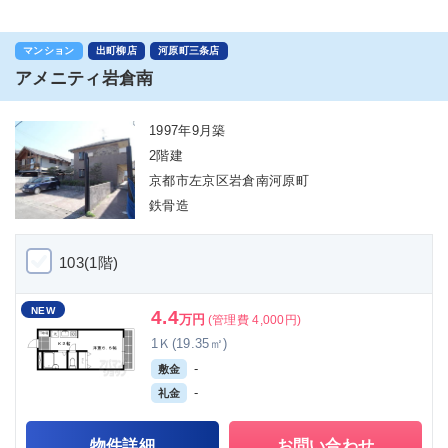
マンション
出町柳店
河原町三条店
アメニティ岩倉南
1997年9月築
2階建
京都市左京区岩倉南河原町
鉄骨造
103(1階)
NEW
4.4
万円
(管理費 4,000円)
1Ｋ(19.35㎡)
-
敷金
-
礼金
物件詳細
お問い合わせ