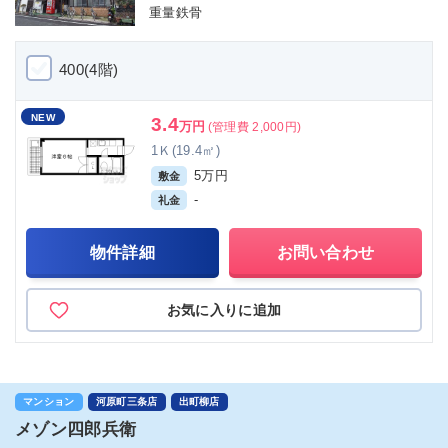
重量鉄骨
400(4階)
NEW
3.4
万円
(管理費 2,000円)
1Ｋ(19.4㎡)
5万円
敷金
-
礼金
物件詳細
お問い合わせ
お気に入りに追加
マンション
河原町三条店
出町柳店
メゾン四郎兵衛