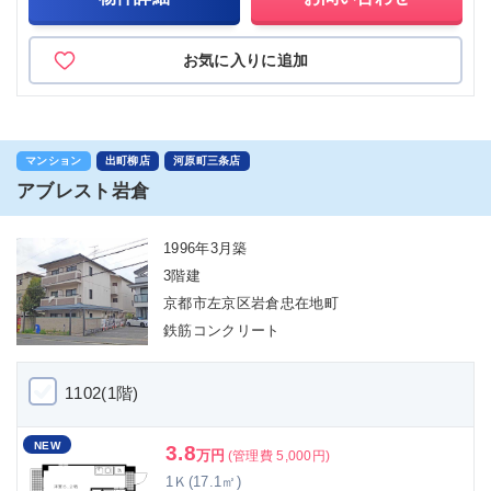
お気に入りに追加
マンション
出町柳店
河原町三条店
アブレスト岩倉
1996年3月築
3階建
京都市左京区岩倉忠在地町
鉄筋コンクリート
1102(1階)
NEW
3.8
万円
(管理費 5,000円)
1Ｋ(17.1㎡)