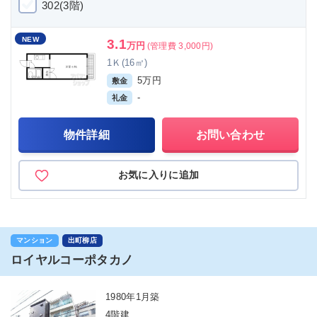
302(3階)
NEW
3.1
万円
(管理費 3,000円)
1Ｋ(16㎡)
5万円
敷金
-
礼金
物件詳細
お問い合わせ
お気に入りに追加
マンション
出町柳店
ロイヤルコーポタカノ
1980年1月築
4階建