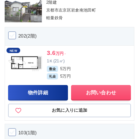
2階建
京都市左京区岩倉南池田町
軽量鉄骨
202(2階)
NEW
3.6
万円
-
1Ｋ(21㎡)
5万円
敷金
5万円
礼金
物件詳細
お問い合わせ
お気に入りに追加
103(1階)