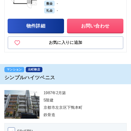
-
敷金
-
礼金
物件詳細
お問い合わせ
お気に入りに追加
マンション
出町柳店
シンプルハイツベニス
1987年2月築
5階建
京都市左京区下鴨本町
鉄骨造