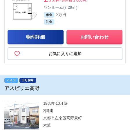
万円
(管理費 3,000円)
ワンルーム(7.29㎡)
2万円
敷金
-
礼金
物件詳細
お問い合わせ
お気に入りに追加
ハイツ
出町柳店
アスピリエ高野
1988年10月築
2階建
京都市左京区高野泉町
木造