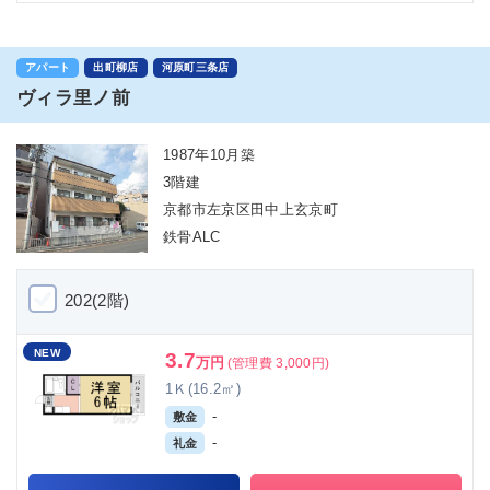
アパート
出町柳店
河原町三条店
ヴィラ里ノ前
1987年10月築
3階建
京都市左京区田中上玄京町
鉄骨ALC
202(2階)
NEW
3.7
万円
(管理費 3,000円)
1Ｋ(16.2㎡)
-
敷金
-
礼金