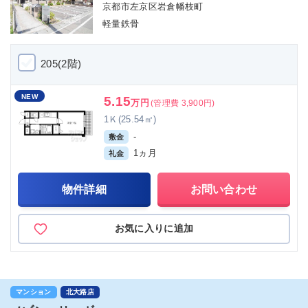
京都市左京区岩倉幡枝町
軽量鉄骨
205(2階)
NEW
5.15
万円
(管理費 3,900円)
1Ｋ(25.54㎡)
-
敷金
1ヵ月
礼金
物件詳細
お問い合わせ
お気に入りに追加
マンション
北大路店