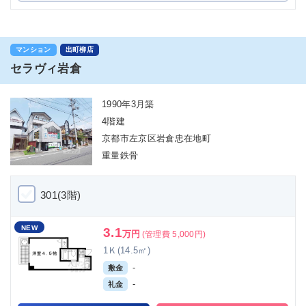
マンション
出町柳店
セラヴィ岩倉
1990年3月築
4階建
京都市左京区岩倉忠在地町
重量鉄骨
301(3階)
NEW
3.1
万円
(管理費 5,000円)
1Ｋ(14.5㎡)
-
敷金
-
礼金