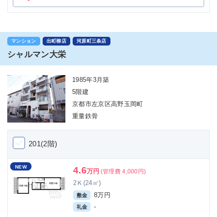
マンション
出町柳店
河原町三条店
シャルマン大栄
1985年3月築
5階建
京都市左京区高野玉岡町
重量鉄骨
201(2階)
NEW
4.6
万円
(管理費 4,000円)
2Ｋ(24㎡)
8万円
敷金
-
礼金