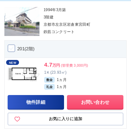
1994年3月築
3階建
京都市左京区岩倉東宮田町
鉄筋コンクリート
201(2階)
NEW
4.7
万円
(管理費 3,000円)
1Ｋ(23.93㎡)
1ヵ月
敷金
1ヵ月
礼金
物件詳細
お問い合わせ
お気に入りに追加