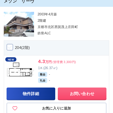
メゾン リーヴ
2003年4月築
2階建
京都市北区西賀茂上庄田町
鉄骨ALC
204(2階)
NEW
4.3
万円
(管理費 3,300円)
1Ｋ(26.37㎡)
-
敷金
-
礼金
物件詳細
お問い合わせ
お気に入りに追加