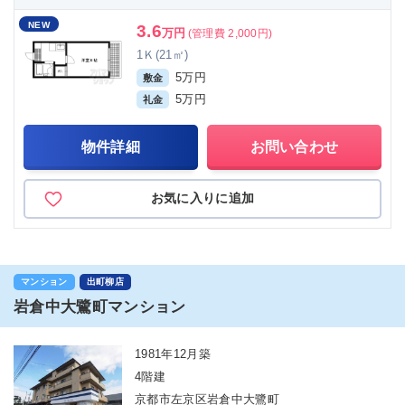
NEW
3.6
万円
(管理費 2,000円)
1Ｋ(21㎡)
5万円
敷金
5万円
礼金
物件詳細
お問い合わせ
お気に入りに追加
マンション
出町柳店
岩倉中大鷺町マンション
1981年12月築
4階建
京都市左京区岩倉中大鷺町