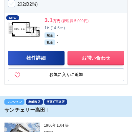
202(B2階)
NEW
3.1
万円
(管理費 5,000円)
1Ｋ(14.5㎡)
-
敷金
-
礼金
物件詳細
お問い合わせ
お気に入りに追加
マンション
出町柳店
河原町三条店
サンチェリー高田Ⅰ
1986年10月築