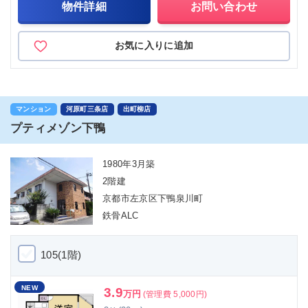
物件詳細
お問い合わせ
お気に入りに追加
マンション
河原町三条店
出町柳店
プティメゾン下鴨
1980年3月築
2階建
京都市左京区下鴨泉川町
鉄骨ALC
105(1階)
NEW
3.9
万円
(管理費 5,000円)