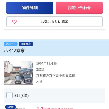
物件詳細
お問い合わせ
お気に入りに追加
アパート
出町柳店
ハイツ京家
1964年11月築
2階建
京都市左京区田中西高原町
木造
312(3階)
NEW
1.7