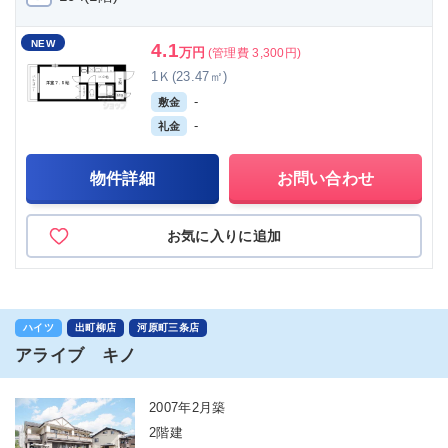
NEW
4.1
万円
(管理費 3,300円)
1Ｋ(23.47㎡)
-
敷金
-
礼金
物件詳細
お問い合わせ
お気に入りに追加
ハイツ
出町柳店
河原町三条店
アライブ キノ
2007年2月築
2階建