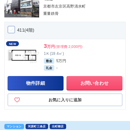
京都市左京区高野清水町
重量鉄骨
411(4階)
NEW
3
万円
(管理費 2,000円)
1Ｋ(19.4㎡)
5万円
敷金
-
礼金
物件詳細
お問い合わせ
お気に入りに追加
マンション
河原町三条店
出町柳店