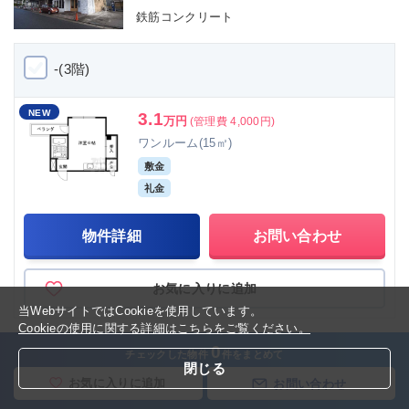
鉄筋コンクリート
-(3階)
NEW
3.1
万円
(管理費 4,000円)
ワンルーム(15㎡)
敷金
礼金
物件詳細
お問い合わせ
お気に入りに追加
当WebサイトではCookieを使用しています。
Cookieの使用に関する詳細はこちらをご覧ください。
0
チェックした物件
件をまとめて
閉じる
ハイツ
出町柳店
お気に入りに追加
お問い合わせ
岩倉南河原町ハイツ