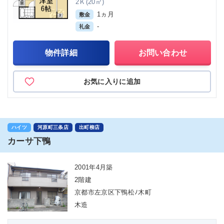
2Ｋ(20㎡)
1ヵ月
敷金
-
礼金
物件詳細
お問い合わせ
お気に入りに追加
ハイツ
河原町三条店
出町柳店
カーサ下鴨
2001年4月築
2階建
京都市左京区下鴨松ﾉ木町
木造