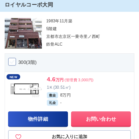
ロイヤルコーポ大同
1983年11月築
5階建
京都市左京区一乗寺里ノ西町
鉄骨ALC
300(3階)
NEW
4.6
万円
(管理費 3,000円)
1Ｋ(30.51㎡)
8万円
敷金
-
礼金
物件詳細
お問い合わせ
お気に入りに追加