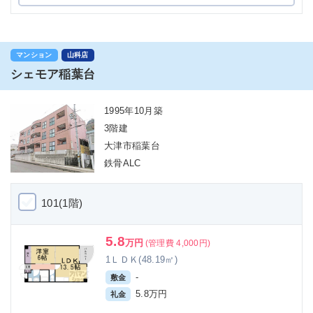
マンション
山科店
シェモア稲葉台
1995年10月築
3階建
大津市稲葉台
鉄骨ALC
101(1階)
5.8
万円
(管理費 4,000円)
1ＬＤＫ(48.19㎡)
-
敷金
5.8万円
礼金