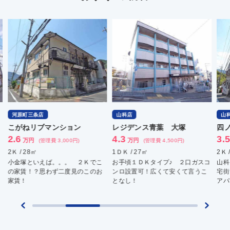
山科店
山科店
河
レジデンス青葉 大塚
四ノ宮ハイツ
ヤ
4.3
3.5
4
万円
万円
万
(管理費 4,500円)
(管理費 -)
1ＤＫ / 27㎡
2Ｋ / 27.45㎡
1ＤＫ
お手頃１ＤＫタイプ♪ ２口ガスコ
山科四ノ宮エリアより 閑静な住
分譲
ンロ設置可！広くて安くて言うこ
宅街 山科四ノ宮エリアより賃貸
屋探
となし！
アパート情報。
せく