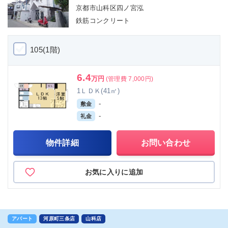
京都市山科区四ノ宮泓
鉄筋コンクリート
105(1階)
6.4
万円
(管理費 7,000円)
1ＬＤＫ(41㎡)
-
敷金
-
礼金
物件詳細
お問い合わせ
お気に入りに追加
アパート
河原町三条店
山科店