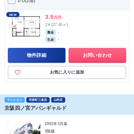
2-D(2階)
NEW
3.5
万円
-
2Ｋ(27.45㎡)
-
敷金
-
礼金
物件詳細
お問い合わせ
お気に入りに追加
マンション
河原町三条店
山科店
京阪四ノ宮アバンギャルド
1991年3月築
3階建