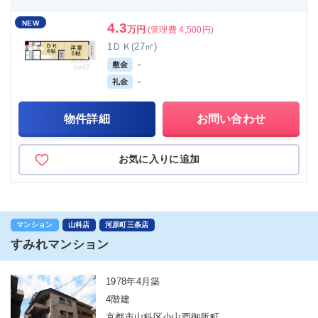
NEW
4.3
万円
(管理費 4,500円)
1ＤＫ(27㎡)
-
敷金
-
礼金
物件詳細
お問い合わせ
お気に入りに追加
マンション
山科店
河原町三条店
すみれマンション
1978年4月築
4階建
京都市山科区小山西御所町