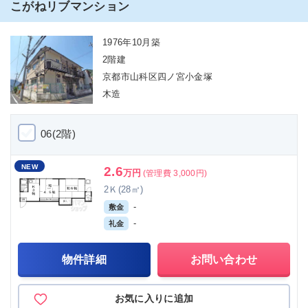
こがねリブマンション
1976年10月築
2階建
京都市山科区四ノ宮小金塚
木造
06(2階)
NEW
2.6
万円
(管理費 3,000円)
2Ｋ(28㎡)
-
敷金
-
礼金
物件詳細
お問い合わせ
お気に入りに追加