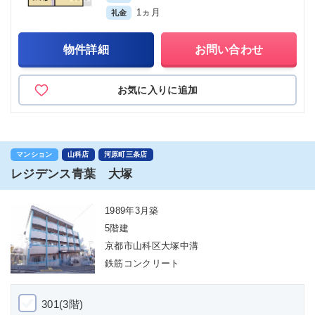
1ヵ月
礼金
物件詳細
お問い合わせ
お気に入りに追加
マンション
山科店
河原町三条店
レジデンス青葉 大塚
1989年3月築
5階建
京都市山科区大塚中溝
鉄筋コンクリート
301(3階)