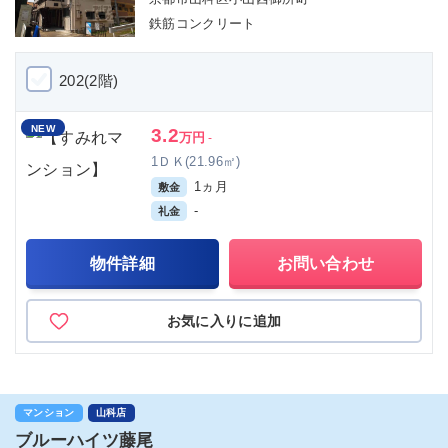
鉄筋コンクリート
202(2階)
NEW
3.2
万円
-
1ＤＫ(21.96㎡)
1ヵ月
敷金
-
礼金
物件詳細
お問い合わせ
お気に入りに追加
マンション
山科店
ブルーハイツ藤尾