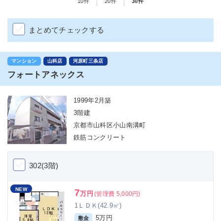
10件
20件
30件
まとめてチェックする
マンション
山科店
河原町三条店
フォートアネックス
1999年2月築
3階建
京都市山科区小山南溝町
鉄筋コンクリート
302(3階)
NEW
7
万円
(管理費 5,000円)
1ＬＤＫ(42.9㎡)
5万円
敷金