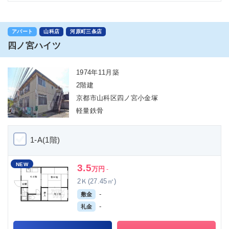
アパート
山科店
河原町三条店
四ノ宮ハイツ
1974年11月築
2階建
京都市山科区四ノ宮小金塚
軽量鉄骨
1-A(1階)
NEW
3.5
万円
-
2Ｋ(27.45㎡)
-
敷金
-
礼金