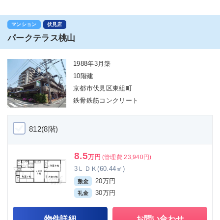
マンション
伏見店
パークテラス桃山
1988年3月築
10階建
京都市伏見区東組町
鉄骨鉄筋コンクリート
812(8階)
8.5
万円
(管理費 23,940円)
3ＬＤＫ(60.44㎡)
20万円
敷金
30万円
礼金
物件詳細
お問い合わせ