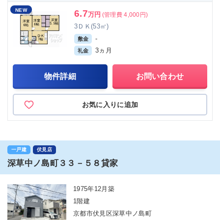
NEW
6.7
万円
(管理費 4,000円)
3ＤＫ(53㎡)
-
敷金
3ヵ月
礼金
物件詳細
お問い合わせ
お気に入りに追加
一戸建
伏見店
深草中ノ島町３３－５８貸家
1975年12月築
1階建
京都市伏見区深草中ノ島町