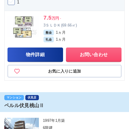
1
7.5
万円
-
3ＳＬＤＫ(69.66㎡)
1ヵ月
敷金
1ヵ月
礼金
物件詳細
お問い合わせ
お気に入りに追加
マンション
伏見店
ペルル伏見桃山Ⅱ
1997年1月築
6階建