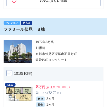
お気に入りに追加
マンション
伏見店
ファミール伏見 Ｂ棟
1972年3月築
11階建
京都市伏見区深草出羽屋敷町
鉄骨鉄筋コンクリート
1010(10階)
NEW
8
万円
(管理費 20,000円)
3ＬＤＫ(72.72㎡)
2ヵ月
敷金
1ヵ月
礼金