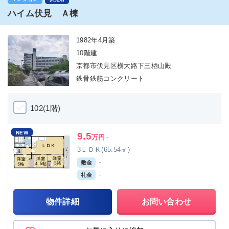
ハイム伏見 Ａ棟
1982年4月築
10階建
京都市伏見区横大路下三栖山殿
鉄骨鉄筋コンクリート
102(1階)
NEW
9.5
万円
-
3ＬＤＫ(65.54㎡)
-
敷金
-
礼金
物件詳細
お問い合わせ