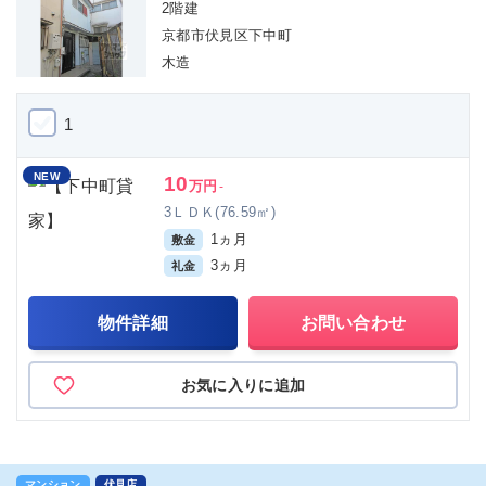
2階建
京都市伏見区下中町
木造
1
NEW
10
万円
-
3ＬＤＫ(76.59㎡)
1ヵ月
敷金
3ヵ月
礼金
物件詳細
お問い合わせ
お気に入りに追加
マンション
伏見店