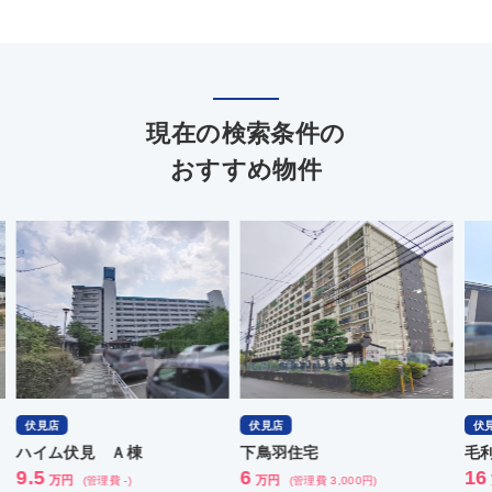
現在の検索条件の
おすすめ物件
伏見店
伏見店
伏
ハイム伏見 Ａ棟
下鳥羽住宅
毛
9.5
6
16
万円
万円
(管理費 -)
(管理費 3,000円)