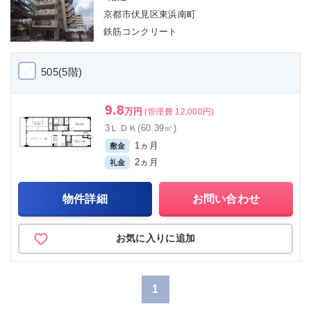
京都市伏見区東浜南町
鉄筋コンクリート
505(5階)
9.8
万円
(管理費 12,000円)
3ＬＤＫ(60.39㎡)
1ヵ月
敷金
2ヵ月
礼金
物件詳細
お問い合わせ
お気に入りに追加
1