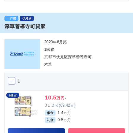
一戸建
伏見店
深草善導寺町貸家
2020年8月築
1階建
京都市伏見区深草善導寺町
木造
1
NEW
10.5
万円
-
3ＬＤＫ(89.42㎡)
1.4ヵ月
敷金
0.5ヵ月
礼金