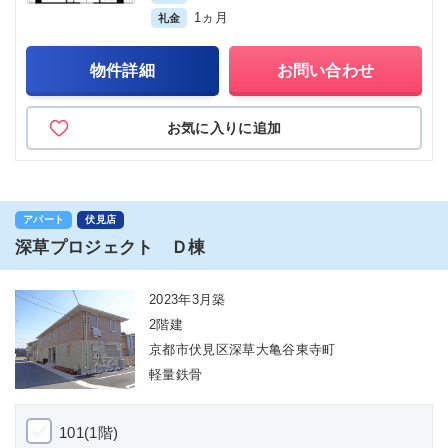
1ヵ月
礼金
物件詳細
お問い合わせ
お気に入りに追加
アパート
伏見店
深草プロジェクト Ｄ棟
2023年3月築
2階建
京都市伏見区深草大亀谷東寺町
軽量鉄骨
101(1階)