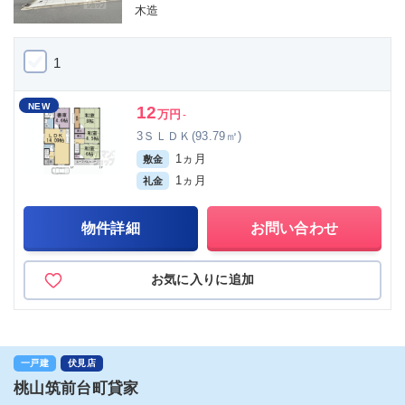
木造
1
NEW
12
万円
-
3ＳＬＤＫ(93.79㎡)
1ヵ月
敷金
1ヵ月
礼金
物件詳細
お問い合わせ
お気に入りに追加
一戸建
伏見店
桃山筑前台町貸家