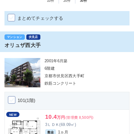
10件
20件
30件
まとめてチェックする
マンション
伏見店
オリュザ西大手
2001年6月築
6階建
京都市伏見区西大手町
鉄筋コンクリート
101(1階)
NEW
10.4
万円
(管理費 8,500円)
3ＬＤＫ(69.09㎡)
1ヵ月
敷金