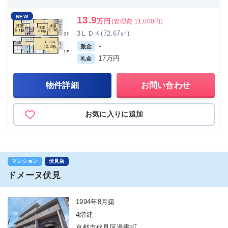
NEW
13.9
万円
(管理費 11,000円)
3ＬＤＫ(72.67㎡)
-
敷金
17万円
礼金
物件詳細
お問い合わせ
お気に入りに追加
マンション
伏見店
ドメーヌ伏見
1994年8月築
4階建
京都市伏見区過書町