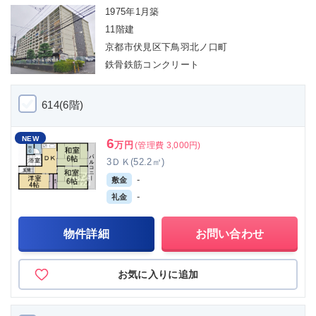
1975年1月築
11階建
京都市伏見区下鳥羽北ノ口町
鉄骨鉄筋コンクリート
614(6階)
NEW
6
万円
(管理費 3,000円)
3ＤＫ(52.2㎡)
-
敷金
-
礼金
物件詳細
お問い合わせ
お気に入りに追加