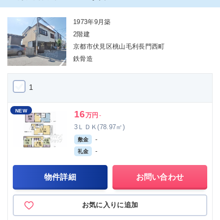
1973年9月築
2階建
京都市伏見区桃山毛利長門西町
鉄骨造
1
NEW
16
万円
-
3ＬＤＫ(78.97㎡)
-
敷金
-
礼金
物件詳細
お問い合わせ
お気に入りに追加