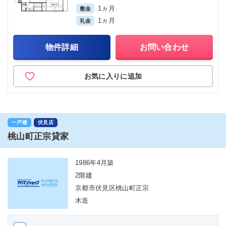
1ヵ月
敷金
1ヵ月
礼金
物件詳細
お問い合わせ
お気に入りに追加
一戸建
伏見店
桃山町正宗貸家
1986年4月築
2階建
京都市伏見区桃山町正宗
木造