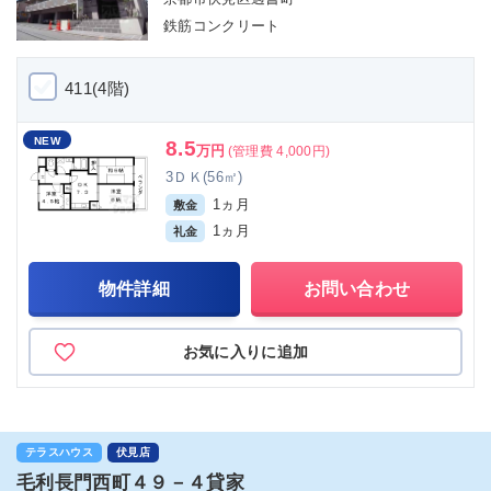
鉄筋コンクリート
411(4階)
NEW
8.5
万円
(管理費 4,000円)
3ＤＫ(56㎡)
1ヵ月
敷金
1ヵ月
礼金
物件詳細
お問い合わせ
お気に入りに追加
テラスハウス
伏見店
毛利長門西町４９－４貸家