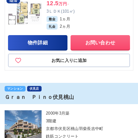
NEW
12.5
万円
-
3ＬＤＫ(101㎡)
1ヵ月
敷金
2ヵ月
礼金
物件詳細
お問い合わせ
お気に入りに追加
マンション
伏見店
Ｇｒａｎ Ｐｉｎｏ伏見桃山
2000年3月築
3階建
京都市伏見区桃山羽柴長吉中町
鉄筋コンクリート