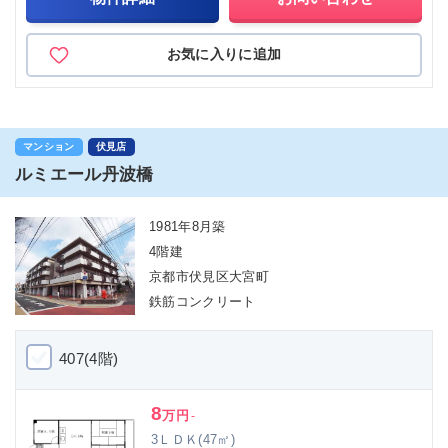
お気に入りに追加
マンション
伏見店
ルミエール丹波橋
1981年8月築
4階建
京都市伏見区大宮町
鉄筋コンクリート
407(4階)
8
万円
-
3ＬＤＫ(47㎡)