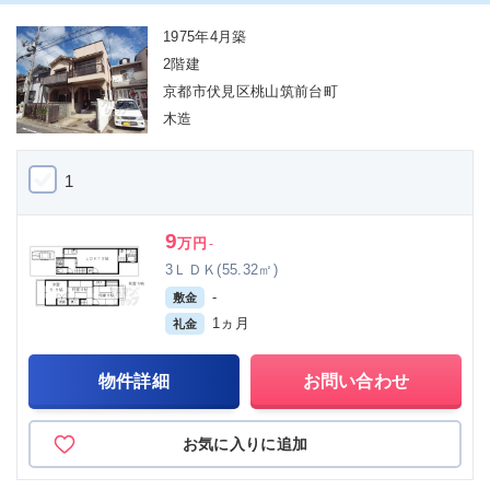
1975年4月築
2階建
京都市伏見区桃山筑前台町
木造
1
9
万円
-
3ＬＤＫ(55.32㎡)
-
敷金
1ヵ月
礼金
物件詳細
お問い合わせ
お気に入りに追加