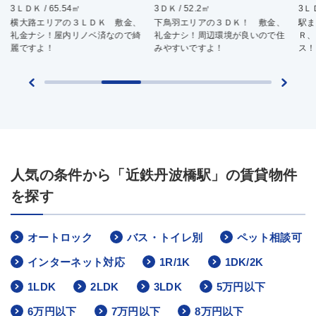
3ＬＤＫ / 65.54㎡
3ＤＫ / 52.2㎡
3ＬＤ
横大路エリアの３ＬＤＫ 敷金、
下鳥羽エリアの３ＤＫ！ 敷金、
駅ま
礼金ナシ！屋内リノベ済なので綺
礼金ナシ！周辺環境が良いので住
Ｒ、
麗ですよ！
みやすいですよ！
ス！
人気の条件から「近鉄丹波橋駅」の賃貸物件
を探す
オートロック
バス・トイレ別
ペット相談可
インターネット対応
1R/1K
1DK/2K
1LDK
2LDK
3LDK
5万円以下
6万円以下
7万円以下
8万円以下