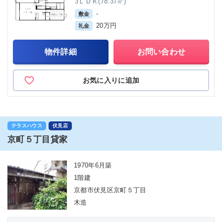
3ＬＤＫ(78.37㎡)
-
敷金
20万円
礼金
物件詳細
お問い合わせ
お気に入りに追加
テラスハウス
伏見店
京町５丁目貸家
1970年6月築
1階建
京都市伏見区京町５丁目
木造