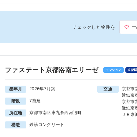
チェックした物件を
一
ファステート京都洛南エリーゼ
マンション
京都
2026年7月築
京都市
築年月
交通
近鉄京
7階建
階数
京都市
近鉄京
京都市南区東九条西河辺町
所在地
ＪＲ東
鉄筋コンクリート
構造