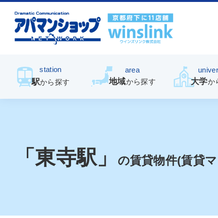
station
area
univer
地域
大学
駅
から探す
か
から探す
「東寺駅」
の賃貸物件(賃貸