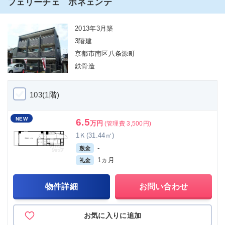
フェリーチェ ポネェンテ
2013年3月築
3階建
京都市南区八条源町
鉄骨造
103(1階)
NEW
6.5
万円
(管理費 3,500円)
1Ｋ(31.44㎡)
-
敷金
1ヵ月
礼金
物件詳細
お問い合わせ
お気に入りに追加