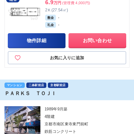
NEW
6.9
万円
(管理費 4,000円)
2Ｋ(27.54㎡)
-
敷金
-
礼金
物件詳細
お問い合わせ
お気に入りに追加
マンション
二条駅前店
京都駅前店
ＰＡＲＫＳ ＴＯＪＩ
1989年9月築
4階建
京都市南区東寺東門前町
鉄筋コンクリート