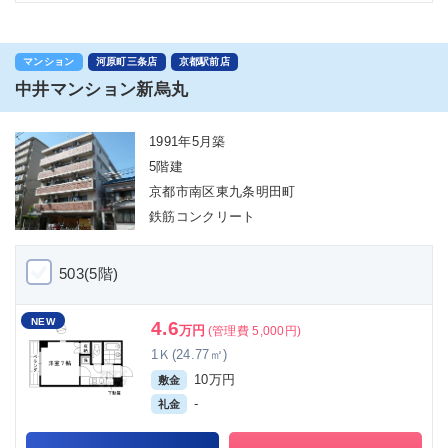
マンション
河原町三条店
京都駅前店
中井マンション新烏丸
1991年5月築
5階建
京都市南区東九条明田町
鉄筋コンクリート
503(5階)
NEW
4.6
万円
(管理費 5,000円)
1Ｋ(24.77㎡)
10万円
敷金
-
礼金