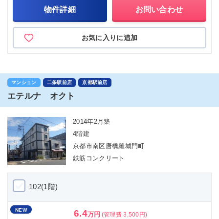
物件詳細
お問い合わせ
お気に入りに追加
マンション
二条駅前店
京都駅前店
エテルナ オクト
2014年2月築
4階建
京都市南区唐橋羅城門町
鉄筋コンクリート
102(1階)
NEW
6.4
万円
(管理費 3,500円)