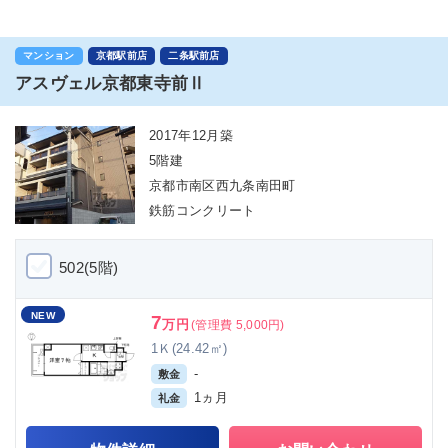
マンション
京都駅前店
二条駅前店
アスヴェル京都東寺前Ⅱ
2017年12月築
5階建
京都市南区西九条南田町
鉄筋コンクリート
502(5階)
NEW
7
万円
(管理費 5,000円)
1Ｋ(24.42㎡)
-
敷金
1ヵ月
礼金