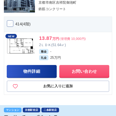
京都市南区吉祥院御池町
鉄筋コンクリート
414(4階)
NEW
13.87
万円
(管理費 10,000円)
2ＬＤＫ(51.64㎡)
-
敷金
25万円
礼金
物件詳細
お問い合わせ
お気に入りに追加
マンション
京都駅前店
二条駅前店