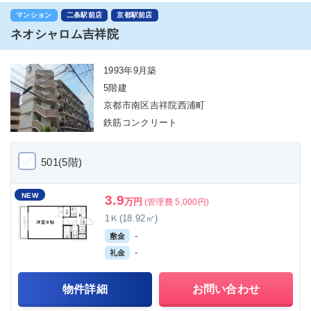
マンション
二条駅前店
京都駅前店
ネオシャロム吉祥院
1993年9月築
5階建
京都市南区吉祥院西浦町
鉄筋コンクリート
501(5階)
NEW
3.9
万円
(管理費 5,000円)
1Ｋ(18.92㎡)
-
敷金
-
礼金
物件詳細
お問い合わせ