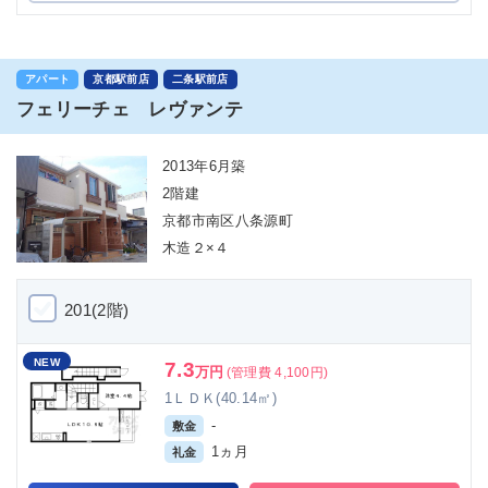
アパート
京都駅前店
二条駅前店
フェリーチェ レヴァンテ
2013年6月築
2階建
京都市南区八条源町
木造２×４
201(2階)
NEW
7.3
万円
(管理費 4,100円)
1ＬＤＫ(40.14㎡)
-
敷金
1ヵ月
礼金