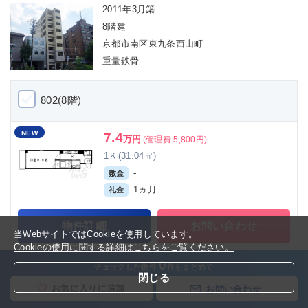
2011年3月築
8階建
京都市南区東九条西山町
重量鉄骨
802(8階)
NEW
7.4
万円
(管理費 5,800円)
1Ｋ(31.04㎡)
-
敷金
1ヵ月
礼金
物件詳細
お問い合わせ
当WebサイトではCookieを使用しています。
Cookieの使用に関する詳細はこちらをご覧ください。
0
お気に入りに追加
チェックした物件
件をまとめて
閉じる
お気に入りに追加
お問い合わせ