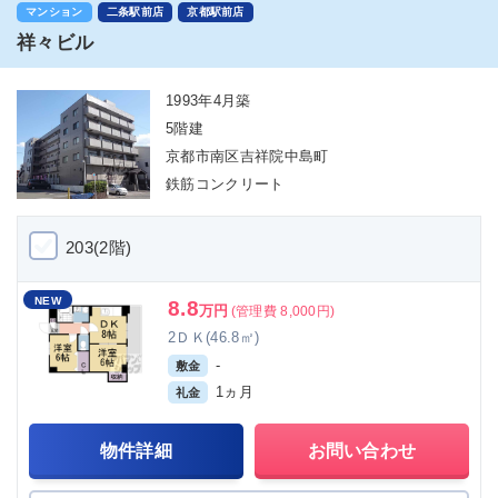
マンション
二条駅前店
京都駅前店
祥々ビル
1993年4月築
5階建
京都市南区吉祥院中島町
鉄筋コンクリート
203(2階)
NEW
8.8
万円
(管理費 8,000円)
2ＤＫ(46.8㎡)
-
敷金
1ヵ月
礼金
物件詳細
お問い合わせ