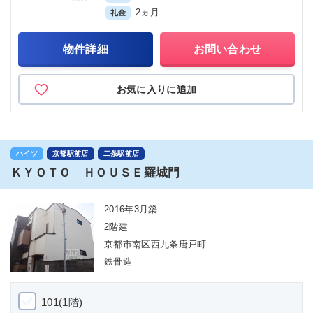
2ヵ月
礼金
物件詳細
お問い合わせ
お気に入りに追加
ハイツ
京都駅前店
二条駅前店
ＫＹＯＴＯ ＨＯＵＳＥ羅城門
2016年3月築
2階建
京都市南区西九条唐戸町
鉄骨造
101(1階)