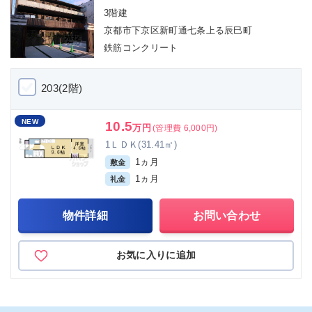
3階建
京都市下京区新町通七条上る辰巳町
鉄筋コンクリート
203(2階)
NEW
10.5
万円
(管理費 6,000円)
1ＬＤＫ(31.41㎡)
1ヵ月
敷金
1ヵ月
礼金
物件詳細
お問い合わせ
お気に入りに追加