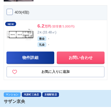
409(4階)
NEW
6.2
万円
(管理費 5,000円)
2Ｋ(33.48㎡)
-
敷金
-
礼金
物件詳細
お問い合わせ
お気に入りに追加
マンション
河原町三条店
京都駅前店
サザン京央