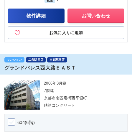
-
礼金
物件詳細
お問い合わせ
お気に入りに追加
マンション
二条駅前店
京都駅前店
グランドパレス西大路ＥＡＳＴ
2006年3月築
7階建
京都市南区唐橋西平垣町
鉄筋コンクリート
604(6階)