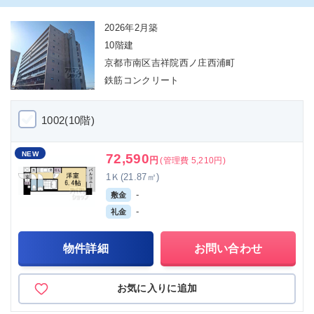
2026年2月築
10階建
京都市南区吉祥院西ノ庄西浦町
鉄筋コンクリート
1002(10階)
NEW
72,590
円
(管理費 5,210円)
1Ｋ(21.87㎡)
-
敷金
-
礼金
物件詳細
お問い合わせ
お気に入りに追加