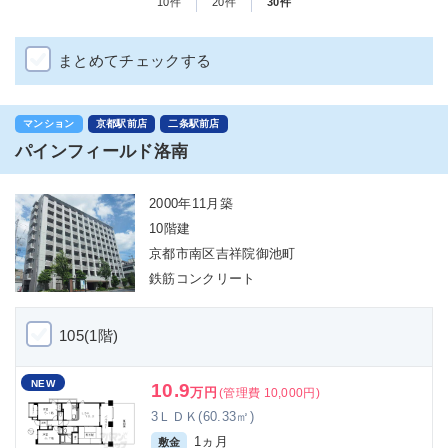
10件
20件
30件
まとめてチェックする
マンション
京都駅前店
二条駅前店
パインフィールド洛南
2000年11月築
10階建
京都市南区吉祥院御池町
鉄筋コンクリート
105(1階)
NEW
10.9
万円
(管理費 10,000円)
3ＬＤＫ(60.33㎡)
1ヵ月
敷金