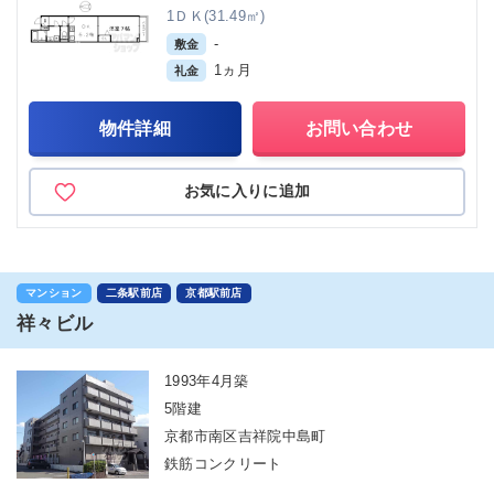
1ＤＫ(31.49㎡)
-
敷金
1ヵ月
礼金
物件詳細
お問い合わせ
お気に入りに追加
マンション
二条駅前店
京都駅前店
祥々ビル
1993年4月築
5階建
京都市南区吉祥院中島町
鉄筋コンクリート