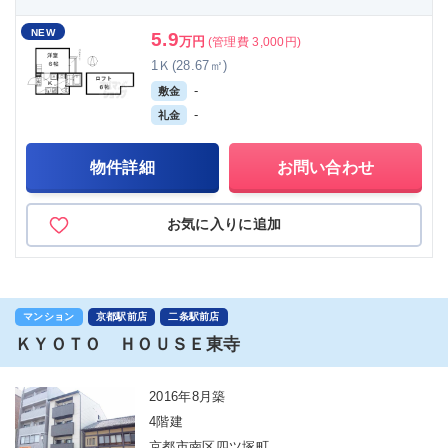
NEW
5.9
万円
(管理費 3,000円)
1Ｋ(28.67㎡)
-
敷金
-
礼金
物件詳細
お問い合わせ
お気に入りに追加
マンション
京都駅前店
二条駅前店
ＫＹＯＴＯ ＨＯＵＳＥ東寺
2016年8月築
4階建
京都市南区四ツ塚町