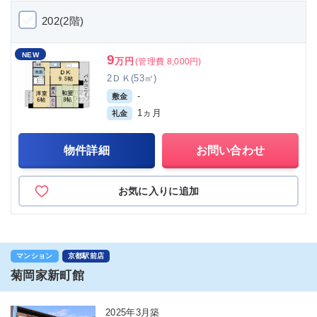
202(2階)
NEW
9
万円
(管理費 8,000円)
2ＤＫ(53㎡)
-
敷金
1ヵ月
礼金
物件詳細
お問い合わせ
お気に入りに追加
マンション
京都駅前店
菊岡家新町館
2025年3月築