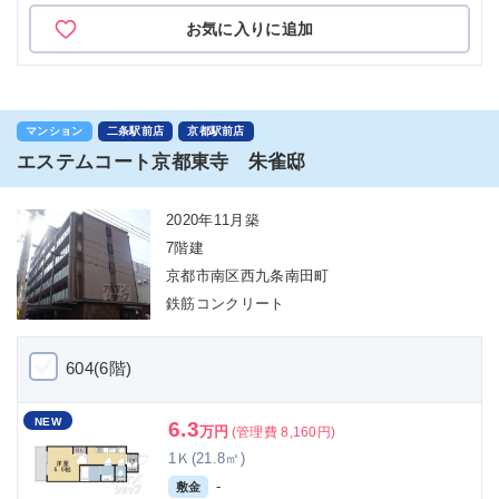
お気に入りに追加
マンション
二条駅前店
京都駅前店
エステムコート京都東寺 朱雀邸
2020年11月築
7階建
京都市南区西九条南田町
鉄筋コンクリート
604(6階)
NEW
6.3
万円
(管理費 8,160円)
1Ｋ(21.8㎡)
-
敷金