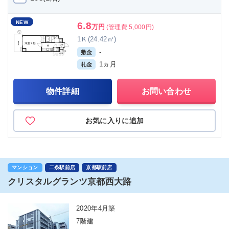
NEW
6.8
万円
(管理費 5,000円)
1Ｋ(24.42㎡)
-
敷金
1ヵ月
礼金
物件詳細
お問い合わせ
お気に入りに追加
マンション
二条駅前店
京都駅前店
クリスタルグランツ京都西大路
2020年4月築
7階建