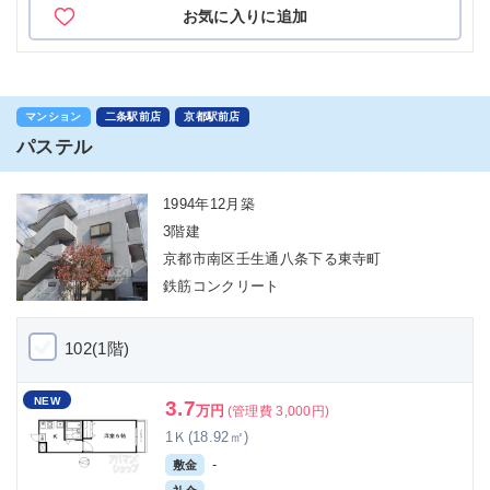
お気に入りに追加
マンション
二条駅前店
京都駅前店
パステル
1994年12月築
3階建
京都市南区壬生通八条下る東寺町
鉄筋コンクリート
102(1階)
NEW
3.7
万円
(管理費 3,000円)
1Ｋ(18.92㎡)
-
敷金