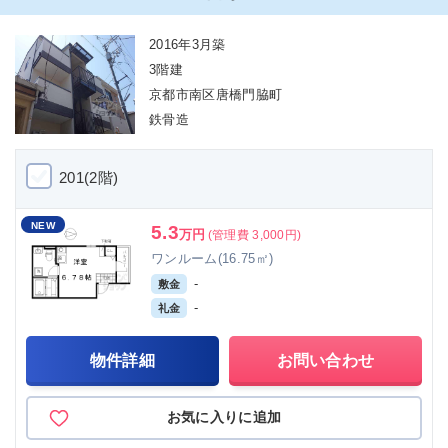
2016年3月築
3階建
京都市南区唐橋門脇町
鉄骨造
201(2階)
NEW
5.3
万円
(管理費 3,000円)
ワンルーム(16.75㎡)
-
敷金
-
礼金
物件詳細
お問い合わせ
お気に入りに追加