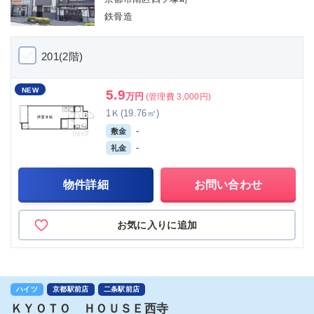
鉄骨造
201(2階)
NEW
5.9
万円
(管理費 3,000円)
1Ｋ(19.76㎡)
-
敷金
-
礼金
物件詳細
お問い合わせ
お気に入りに追加
ハイツ
京都駅前店
二条駅前店
ＫＹＯＴＯ ＨＯＵＳＥ西寺