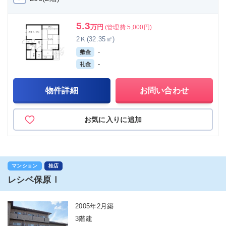
5.3
万円
(管理費 5,000円)
2Ｋ(32.35㎡)
-
敷金
-
礼金
物件詳細
お問い合わせ
お気に入りに追加
マンション
桂店
レシベ保原Ⅰ
2005年2月築
3階建