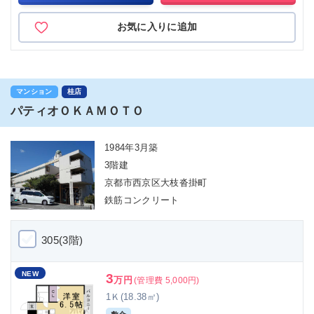
お気に入りに追加
マンション
桂店
パティオＯＫＡＭＯＴＯ
1984年3月築
3階建
京都市西京区大枝沓掛町
鉄筋コンクリート
305(3階)
NEW
3
万円
(管理費 5,000円)
1Ｋ(18.38㎡)