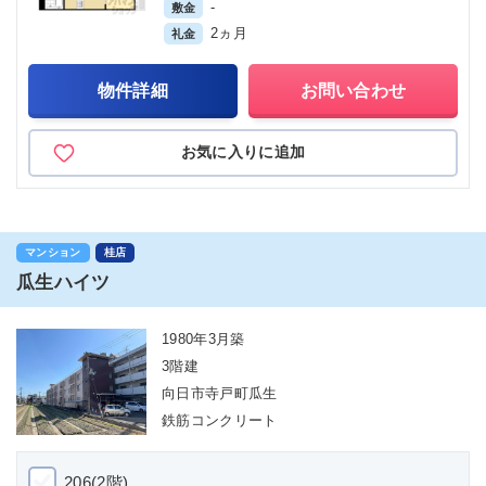
-
敷金
2ヵ月
礼金
物件詳細
お問い合わせ
お気に入りに追加
マンション
桂店
瓜生ハイツ
1980年3月築
3階建
向日市寺戸町瓜生
鉄筋コンクリート
206(2階)