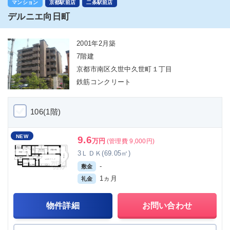
マンション
京都駅前店
二条駅前店
デルニエ向日町
2001年2月築
7階建
京都市南区久世中久世町１丁目
鉄筋コンクリート
106(1階)
NEW
9.6
万円
(管理費 9,000円)
3ＬＤＫ(69.05㎡)
-
敷金
1ヵ月
礼金
物件詳細
お問い合わせ