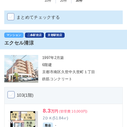
10件
20件
30件
まとめてチェックする
マンション
二条駅前店
京都駅前店
エクセル清涼
1997年2月築
6階建
京都市南区久世中久世町１丁目
鉄筋コンクリート
103(1階)
8.3
万円
(管理費 10,000円)
2ＤＫ(51.84㎡)
-
敷金