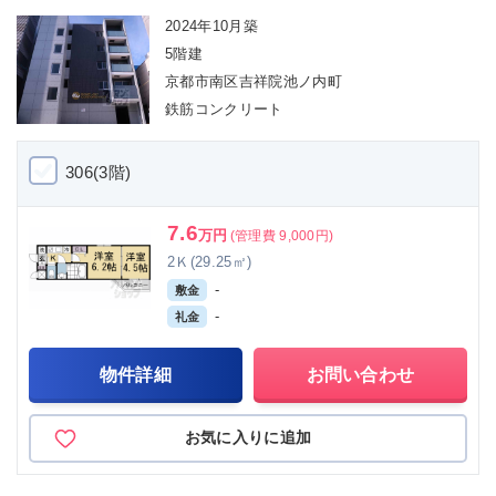
2024年10月築
5階建
京都市南区吉祥院池ノ内町
鉄筋コンクリート
306(3階)
7.6
万円
(管理費 9,000円)
2Ｋ(29.25㎡)
-
敷金
-
礼金
物件詳細
お問い合わせ
お気に入りに追加