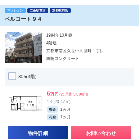
マンション
二条駅前店
京都駅前店
ベルコート９４
1994年10月築
4階建
京都市南区久世中久世町１丁目
鉄筋コンクリート
305(3階)
5
万円
(管理費 5,000円)
1Ｋ(20.47㎡)
1ヵ月
敷金
1ヵ月
礼金
物件詳細
お問い合わせ