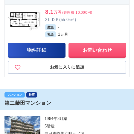
8.1
万円
(管理費 10,000円)
2ＬＤＫ(55.05㎡)
-
敷金
1ヵ月
礼金
物件詳細
お問い合わせ
お気に入りに追加
マンション
桂店
第二藤田マンション
1984年3月築
5階建
向日市物集女町五ノ坪