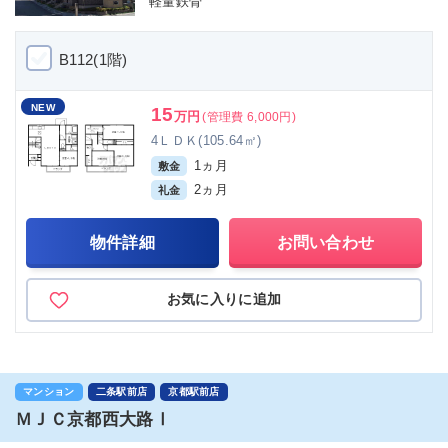
軽量鉄骨
B112(1階)
NEW
15
万円
(管理費 6,000円)
4ＬＤＫ(105.64㎡)
1ヵ月
敷金
2ヵ月
礼金
物件詳細
お問い合わせ
お気に入りに追加
マンション
二条駅前店
京都駅前店
ＭＪＣ京都西大路Ⅰ