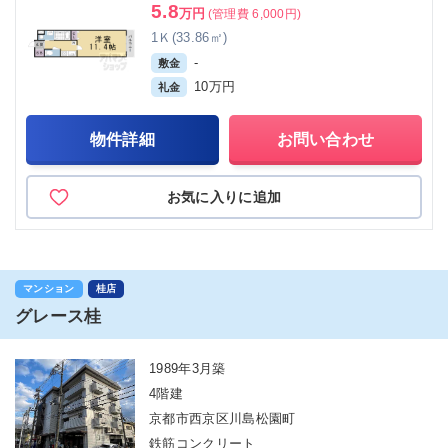
5.8
万円
(管理費 6,000円)
1Ｋ(33.86㎡)
-
敷金
10万円
礼金
物件詳細
お問い合わせ
お気に入りに追加
マンション
桂店
グレース桂
1989年3月築
4階建
京都市西京区川島松園町
鉄筋コンクリート