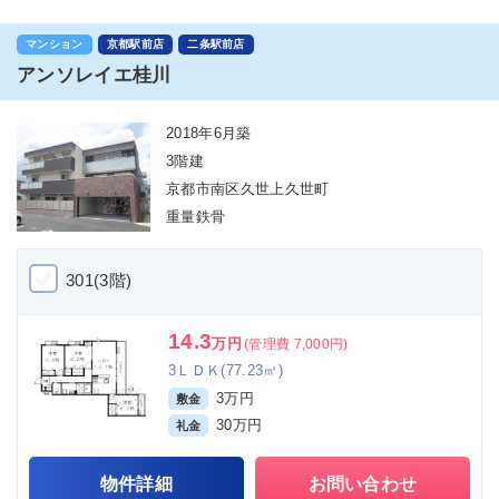
マンション
京都駅前店
二条駅前店
アンソレイエ桂川
2018年6月築
3階建
京都市南区久世上久世町
重量鉄骨
301(3階)
14.3
万円
(管理費 7,000円)
3ＬＤＫ(77.23㎡)
3万円
敷金
30万円
礼金
物件詳細
お問い合わせ