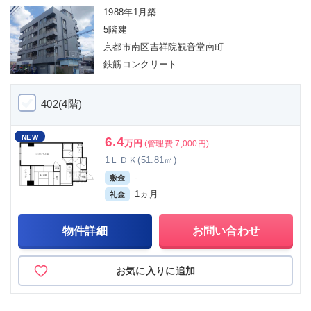
1988年1月築
5階建
京都市南区吉祥院観音堂南町
鉄筋コンクリート
402(4階)
NEW
6.4
万円
(管理費 7,000円)
1ＬＤＫ(51.81㎡)
-
敷金
1ヵ月
礼金
物件詳細
お問い合わせ
お気に入りに追加