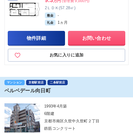
9.3
万円
(管理費 9,000円)
2ＬＤＫ(57.28㎡)
-
敷金
1ヵ月
礼金
物件詳細
お問い合わせ
お気に入りに追加
マンション
京都駅前店
二条駅前店
ベルベデール向日町
1993年4月築
6階建
京都市南区久世中久世町２丁目
鉄筋コンクリート