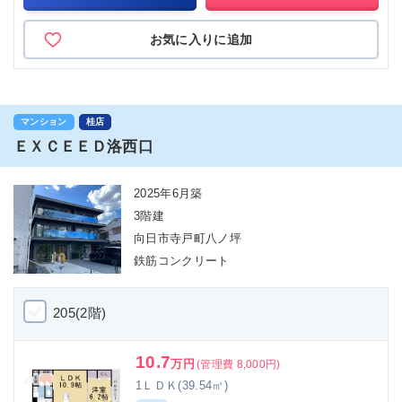
お気に入りに追加
マンション
桂店
ＥＸＣＥＥＤ洛西口
2025年6月築
3階建
向日市寺戸町八ノ坪
鉄筋コンクリート
205(2階)
10.7
万円
(管理費 8,000円)
1ＬＤＫ(39.54㎡)