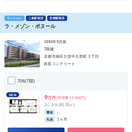
マンション
二条駅前店
京都駅前店
ラ・メゾン・ボヌール
1994年9月築
7階建
京都市南区久世中久世町３丁目
鉄筋コンクリート
706(7階)
NEW
9
万円
(管理費 10,000円)
3ＬＤＫ(65.55㎡)
-
敷金
1ヵ月
礼金