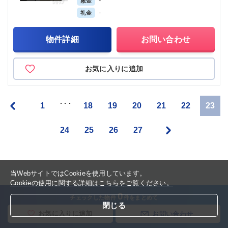
-
敷金
-
礼金
物件詳細
お問い合わせ
お気に入りに追加
«
･･･
1
18
19
20
21
22
23
»
24
25
26
27
当WebサイトではCookieを使用しています。
Cookieの使用に関する詳細はこちらをご覧ください。
0
チェックした物件
件をまとめて
閉じる
現在の検索条件の
お気に入りに追加
お問い合わせ
おすすめ物件