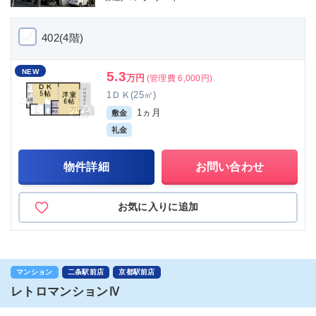
402(4階)
NEW
5.3
万円
(管理費 6,000円)
1ＤＫ(25㎡)
1ヵ月
敷金
礼金
物件詳細
お問い合わせ
お気に入りに追加
マンション
二条駅前店
京都駅前店
レトロマンションⅣ