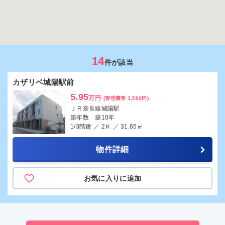
14
件が該当
カザリベ城陽駅前
5.95
万円
(管理費等 3,500円)
ＪＲ奈良線城陽駅
築年数 築10年
1/3階建 ／ 2Ｋ ／ 31.65㎡
物件詳細
お気に入りに追加