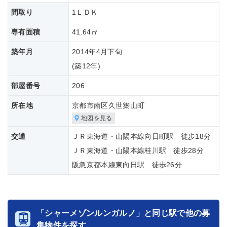
間取り
1ＬＤＫ
専有面積
41.64㎡
築年月
2014年4月下旬
(築
12年)
部屋番号
206
所在地
京都市南区久世築山町
地図を見る
交通
ＪＲ東海道・山陽本線向日町駅 徒歩18分
ＪＲ東海道・山陽本線桂川駅 徒歩28分
阪急京都本線東向日駅 徒歩26分
「シャーメゾンルンガルノ」と同じ駅で他の募
集物件を探す