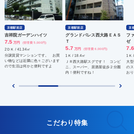
京都駅前店
京都駅前店
京
吉祥院ガーデンハイツ
グランドパレス西大路ＥＡＳ
フ
7.5
Ｔ
ゼ
万円
(管理費 5,000円)
5.7
7.
万円
2ＤＫ / 41.34㎡
(管理費 6,000円)
分譲賃貸マンションです。 お買
1Ｋ / 18.4㎡
1Ｋ 
い物などは近隣に色々ございます
ＪＲ西大路駅スグです！ コンビ
大型
ので生活は何かと便利ですよ
ニ、スーパー、居酒屋徒歩２分圏
のス
内！便利ですね！
おり
こだわり特集